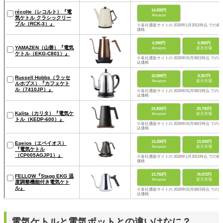
14,000円
récolte（レコルト）『電
Amazon
気ケトル クラシックリー
ブル（RCK-3）』
※各社通販サイトの 2026年1月20日時点 での税
価格
6,990円
6,980円
YAMAZEN（山善）『電気
Amazon
楽天市場
ケトル（EKG-C801）』
※各社通販サイトの 2026年01月08日時点 での税
込価格
10,889円
8,357円
Russell Hobbs（ラッセ
Amazon
楽天市場
ルホブス）『カフェケト
ル（7410JP）』
※各社通販サイトの 2026年01月08日時点 での税
込価格
24,800円
29,700円
Kalita（カリタ）『電気ケ
Amazon
楽天市場
トル（KEDP-600）』
※各社通販サイトの 2026年01月08日時点 での税
込価格
13,200円
13,200円
Epeios（エペイオス）
Amazon
楽天市場
『‎電気ケトル
（CP005AGJP1）』
※各社通販サイトの 2026年1月20日時点 での税
価格
13,750円
76,072円
FELLOW『Stagg EKG 温
Amazon
楽天市場
度調整機能付き電気ケト
ル』
※各社通販サイトの 2026年01月08日時点 での税
込価格
電気ケトルと電気ポットとの違いはなに？