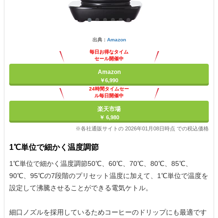
出典：
Amazon
毎日お得なタイム
セール開催中
Amazon
￥6,990
24時間タイムセー
ル毎日開催中
楽天市場
￥ 6,980
※各社通販サイトの 2026年01月08日時点 での税込価格
1℃単位で細かく温度調節
1℃単位で細かく温度調節50℃、60℃、70℃、80℃、85℃、
90℃、95℃の7段階のプリセット温度に加えて、1℃単位で温度を
設定して沸騰させることができる電気ケトル。
細口ノズルを採用しているためコーヒーのドリップにも最適です