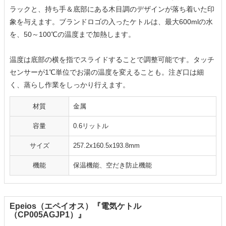
ラックと、持ち手＆底部にある木目調のデザインが落ち着いた印
象を与えます。ブランドロゴの入ったケトルは、最大600mlの水
を、50～100℃の温度まで加熱します。
温度は底部の横を指でスライドすることで調整可能です。タッチ
センサーが1℃単位でお湯の温度を変えることも。注ぎ口は細
く、蒸らし作業をしっかり行えます。
材質
金属
容量
0.6リットル
サイズ
257.2x160.5x193.8mm
機能
保温機能、空だき防止機能
Epeios（エペイオス）『‎電気ケトル
（CP005AGJP1）』