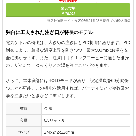
ル毎日開催中
楽天市場
￥ 76,072
※各社通販サイトの 2026年01月08日時点 での税込価格
独自に工夫された注ぎ口が特長のモデル
電気ケトルの特徴は、大きめの注ぎ口とPID制御にあります。PID
制御により、急激な温度上昇を防ぎつつ、最大900mlのお湯を安
全に沸かせます。また、注ぎ口はドリップコーヒーに適した細身
のデザインで、ゆっくりとお湯を注ぐことができます。
さらに、本体底部にはHOLDモードがあり、設定温度を60分間保
つことが可能。この機能を活用すれば、パーティなどで複数回お
湯を注ぎたいときなどに重宝します。
材質
金属
容量
0.9リットル
サイズ
274x242x228mm