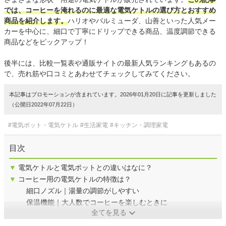
では、コーヒーを淹れるのに最適な電気ケトルの選び方とおすすめ
商品を紹介します。
ハリオやバルミューダ、山善といった人気メー
カーを中心に、細口で丁寧にドリップできる商品、温度調節できる
商品などをピックアップ！
後半には、比較一覧表や通販サイトの最新人気ランキングもあるの
で、売れ筋や口コミとあわせてチェックしてみてください。
本記事はプロモーションが含まれています。2026年01月20日に記事を更新しました
（公開日2022年07月22日）
#電気ポット・電気ケトル
#生活家電
#キッチン・調理家電
目次
▼
電気ケトルと電気ポットとの違いはなに？
▼
コーヒー用の電気ケトルの特徴は？
細口ノズル｜湯量の調節がしやすい
保温機能｜大人数でコーヒーを楽しむときに
全てを見る