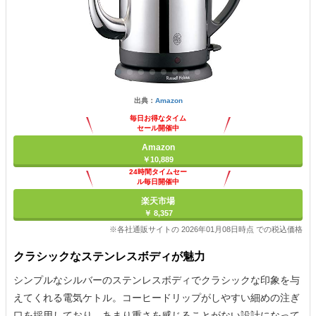
出典：
Amazon
毎日お得なタイム
セール開催中
Amazon
￥10,889
24時間タイムセー
ル毎日開催中
楽天市場
￥ 8,357
※各社通販サイトの 2026年01月08日時点 での税込価格
クラシックなステンレスボディが魅力
シンプルなシルバーのステンレスボディでクラシックな印象を与
えてくれる電気ケトル。コーヒードリップがしやすい細めの注ぎ
口を採用しており、あまり重さを感じることがない設計になって