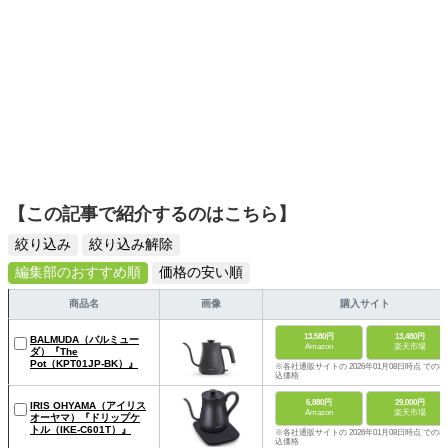
【この記事で紹介するのはこちら】
絞り込み
絞り込み解除
編集部のおすすめ順
価格の安い順
商品名
画像
購入サイト
13,580円
13,480円
BALMUDA（バルミュー
Amazon
楽天市場
ダ）『The
Pot（KPT01JP-BK）』
※各社通販サイトの 2026年01月08日時点 での税
込価格
6,880円
29,000円
IRIS OHYAMA（アイリス
Amazon
楽天市場
オーヤマ）『ドリップケ
トル（IKE-C601T）』
※各社通販サイトの 2026年01月08日時点 での税
込価格