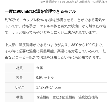
※各社通販サイトの 2026年1月20日時点 での税込価格
一度に900mlのお湯を管理できるモデル
約70秒で、カップ1杯分のお湯を沸騰させることができる電気ケ
トルです。持ち手は、ケトル本体と蒸気の噴出口から離れた構造
で、サッと握ってもやけどをしにくい工夫がされています。
中央部に温度調節ができるつまみがあり、38℃から100℃まで、
その時に必要な温度に調整可能。高温にも対応しているので、紅
茶などコーヒー以外でお湯を活用したい時にも応用できます。
材質
金属
容量
0.9リットル
サイズ
17.2×29×14.5cm
機能
‎保温機能、空だき防止機能、温度設定機能