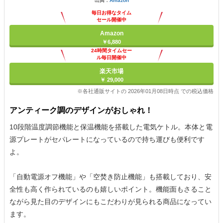
出典：
Amazon
毎日お得なタイム
セール開催中
Amazon
￥6,880
24時間タイムセー
ル毎日開催中
楽天市場
￥ 29,000
※各社通販サイトの 2026年01月08日時点 での税込価格
アンティーク調のデザインがおしゃれ！
10段階温度調節機能と保温機能を搭載した電気ケトル。本体と電
源プレートがセパレートになっているので持ち運びも便利です
よ。
「自動電源オフ機能」や「空焚き防止機能」も搭載しており、安
全性も高く作られているのも嬉しいポイント。機能面もさること
ながら見た目のデザインにもこだわりが見られる商品になってい
ます。