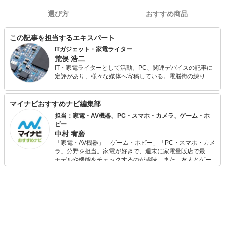
選び方
おすすめ商品
この記事を担当するエキスパート
ITガジェット・家電ライター
荒俣 浩二
IT・家電ライターとして活動。PC、関連デバイスの記事に
定評があり、様々な媒体へ寄稿している。電脳街の練り歩
きを日課とし、常に情報収集（趣味）を怠らない。散財す
るのも大好きなので、新しいものが出るとすぐに飛びつい
てしまう傾向が強い。
マイナビおすすめナビ編集部
担当：家電・AV機器、PC・スマホ・カメラ、ゲーム・ホ
ビー
中村 宥磨
「家電・AV機器」「ゲーム・ホビー」「PC・スマホ・カメ
ラ」分野を担当。家電が好きで、週末に家電量販店で最新
モデルや機能をチェックするのが趣味。また、友人とゲー
ムを楽しみながら、新作タイトルやイベント情報もいち早
くキャッチ。記事を通して、生活の質を底上げしてくれる
スタイリッシュで使いやすい家電や、みんなで楽しめるゲ
ームを発信していきます！