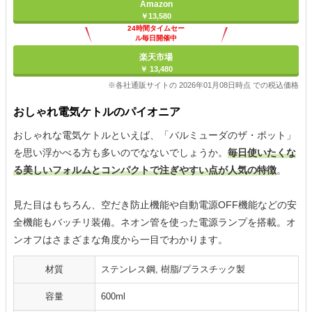
Amazon
￥13,580
24時間タイムセー
ル毎日開催中
楽天市場
￥ 13,480
※各社通販サイトの 2026年01月08日時点 での税込価格
おしゃれ電気ケトルのパイオニア
おしゃれな電気ケトルといえば、「バルミューダのザ・ポット」
を思い浮かべる方も多いのでなないでしょうか。
毎日使いたくな
る美しいフォルムとコンパクトで注ぎやすい点が人気の特徴
。
見た目はもちろん、空だき防止機能や自動電源OFF機能などの安
全機能もバッチリ装備。ネオン管を使った電源ランプを搭載。オ
ンオフはさまざまな角度から一目でわかります。
材質
ステンレス鋼, 樹脂/プラスチック製
容量
600ml