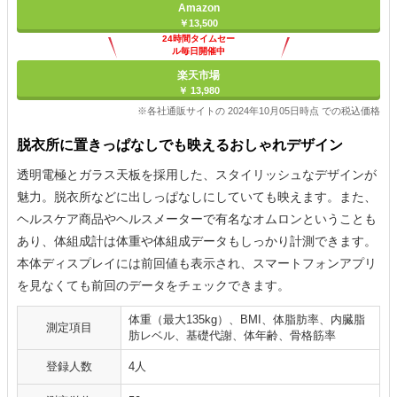
Amazon
￥13,500
24時間タイムセー
ル毎日開催中
楽天市場
￥ 13,980
※各社通販サイトの 2024年10月05日時点 での税込価格
脱衣所に置きっぱなしでも映えるおしゃれデザイン
透明電極とガラス天板を採用した、スタイリッシュなデザインが
魅力。脱衣所などに出しっぱなしにしていても映えます。また、
ヘルスケア商品やヘルスメーターで有名なオムロンということも
あり、体組成計は体重や体組成データもしっかり計測できます。
本体ディスプレイには前回値も表示され、スマートフォンアプリ
を見なくても前回のデータをチェックできます。
体重（最大135kg）、BMI、体脂肪率、内臓脂
測定項目
肪レベル、基礎代謝、体年齢、骨格筋率
登録人数
4人