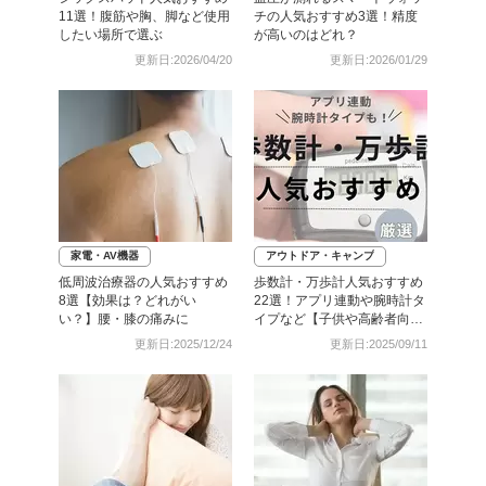
11選！腹筋や胸、脚など使用
チの人気おすすめ3選！精度
したい場所で選ぶ
が高いのはどれ？
更新日:2026/04/20
更新日:2026/01/29
家電・AV機器
アウトドア・キャンプ
低周波治療器の人気おすすめ
歩数計・万歩計人気おすすめ
8選【効果は？どれがい
22選！アプリ連動や腕時計タ
い？】腰・膝の痛みに
イプなど【子供や高齢者向け
も】
更新日:2025/12/24
更新日:2025/09/11