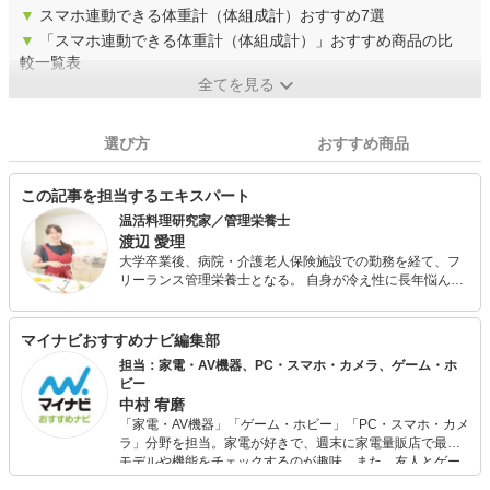
▼
スマホ連動できる体重計（体組成計）おすすめ7選
▼
「スマホ連動できる体重計（体組成計）」おすすめ商品の比
較一覧表
全てを見る
選び方
おすすめ商品
この記事を担当するエキスパート
温活料理研究家／管理栄養士
渡辺 愛理
大学卒業後、病院・介護老人保険施設での勤務を経て、フ
リーランス管理栄養士となる。 自身が冷え性に長年悩んで
きた経験から、冷え性に悩む方への食事カウンセリングや
料理教室講師をメインに、その他レシピ開発やコラム執
筆、栄養士さん向けWebライター講座を行っている。
マイナビおすすめナビ編集部
担当：家電・AV機器、PC・スマホ・カメラ、ゲーム・ホ
ビー
中村 宥磨
「家電・AV機器」「ゲーム・ホビー」「PC・スマホ・カメ
ラ」分野を担当。家電が好きで、週末に家電量販店で最新
モデルや機能をチェックするのが趣味。また、友人とゲー
ムを楽しみながら、新作タイトルやイベント情報もいち早