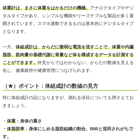
体重計は、まさに体重をはかるだけの機械。
アナログタイプやデジ
タルタイプがあり、シンプルな機能やリーズナブルな製品が多く展
開されています。スマホ連動できるものは基本的にデジタルタイプ
となります。
一方、
体組成計は、からだに微弱な電流を流すことで、体重や内臓
脂肪、筋肉量や基礎代謝に骨量など体を構成するデータを計測する
ことができます。
外見からではわからない、からだの数値を見える
化し、健康維持や健康管理につなげられます。
（★）ポイント：体組成計の数値の見方
特に体組成計の話になりますが、測れる項目についても押さえてお
きましょう。
・
体重
：身体の重さ
・
体脂肪率
：身体にしめる脂肪組織の割合。BMIと混同されがちで
す。