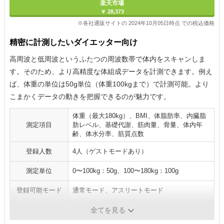
楽天市場
￥ 28,373
※各社通販サイトの 2024年10月05日時点 での税込価格
精密に計測したいダイエッター向け
高周波と低周波というふたつの周波数帯で体内をスキャンしま
す。そのため、より高精度な体組成データを計測できます。例え
ば、体重の単位は50g単位（体重100kgまで）で計測可能。より
こまかくデータの動きを把握できるのが魅力です。
体重（最大180kg）、BMI、体脂肪率、内臓脂
測定項目
肪レベル、基礎代謝、筋肉量、骨量、体内年
齢、体水分率、筋質点数
登録人数
4人（ゲストモードあり）
測定単位
0〜100kg：50g、100〜180kg：100g
登録可能モード
通常モード、アスリートモード
通信機能
Bluetooth通信
全てを見る