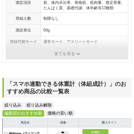
測定項目
肪、体内水分率、骨格筋、筋肉量、推定骨量、
たんぱく質、基礎代謝、体年齢等13種類
登録人数
制限なし
測定単位
50g
登録可能モード
通常モード、アスリートモード
通信機能
Bluetooth通信
全てを見る
「スマホ連動できる体重計（体組成計）」のお
すすめ商品の比較一覧表
絞り込み
絞り込み解除
編集部のおすすめ順
価格の安い順
商品名
画像
購入サイト
5,736円
Withings（ウィジング