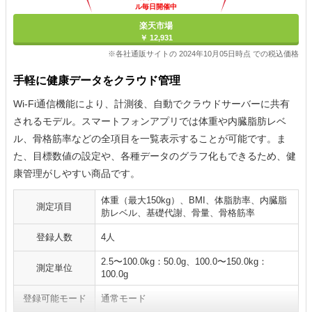
ル毎日開催中
楽天市場
￥ 12,931
※各社通販サイトの 2024年10月05日時点 での税込価格
手軽に健康データをクラウド管理
Wi-Fi通信機能により、計測後、自動でクラウドサーバーに共有
されるモデル。スマートフォンアプリでは体重や内臓脂肪レベ
ル、骨格筋率などの全項目を一覧表示することが可能です。ま
た、目標数値の設定や、各種データのグラフ化もできるため、健
康管理がしやすい商品です。
体重（最大150kg）、BMI、体脂肪率、内臓脂
測定項目
肪レベル、基礎代謝、骨量、骨格筋率
登録人数
4人
2.5〜100.0kg：50.0g、100.0〜150.0kg：
測定単位
100.0g
登録可能モード
通常モード