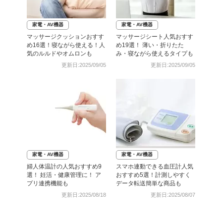
家電・AV機器
家電・AV機器
マッサージクッションおすす
マッサージシート人気おすす
め16選！寝ながら使える！人
め19選！ 薄い・折りたた
気のルルドやオムロンも
み・寝ながら使えるタイプも
更新日:2025/09/05
更新日:2025/09/05
家電・AV機器
家電・AV機器
婦人体温計の人気おすすめ9
スマホ連動できる血圧計人気
選！ 妊活・健康管理に！ ア
おすすめ5選！計測しやすく
プリ連携機能も
データ転送簡単な商品も
更新日:2025/08/18
更新日:2025/08/07