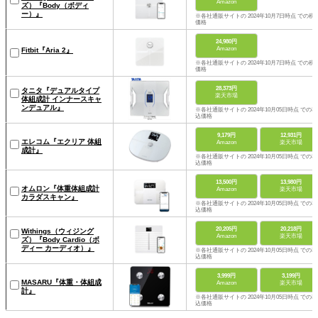
Amazon
ズ）『Body（ボディ
ー）』
※各社通販サイトの 2024年10月7日時点 での税
価格
24,980円
Amazon
Fitbit『Aria 2』
※各社通販サイトの 2024年10月7日時点 での税
価格
28,373円
タニタ『デュアルタイプ
楽天市場
体組成計 インナースキャ
ンデュアル』
※各社通販サイトの 2024年10月05日時点 での税
込価格
9,179円
12,931円
エレコム『エクリア 体組
Amazon
楽天市場
成計』
※各社通販サイトの 2024年10月05日時点 での税
込価格
13,500円
13,980円
オムロン『体重体組成計
Amazon
楽天市場
カラダスキャン』
※各社通販サイトの 2024年10月05日時点 での税
込価格
20,205円
20,218円
Withings（ウィジング
Amazon
楽天市場
ズ）『Body Cardio（ボ
ディー カーディオ）』
※各社通販サイトの 2024年10月05日時点 での税
込価格
3,999円
3,199円
MASARU『体重・体組成
Amazon
楽天市場
計』
※各社通販サイトの 2024年10月05日時点 での税
込価格