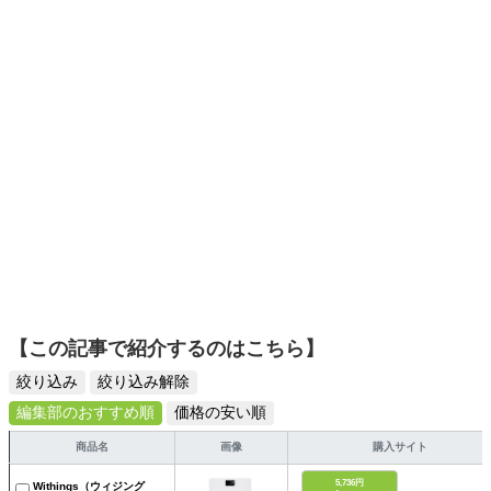
くキャッチ。記事を通して、生活の質を底上げしてくれる
スタイリッシュで使いやすい家電や、みんなで楽しめるゲ
ームを発信していきます！
【この記事で紹介するのはこちら】
絞り込み
絞り込み解除
編集部のおすすめ順
価格の安い順
商品名
画像
購入サイト
5,736円
Withings（ウィジング