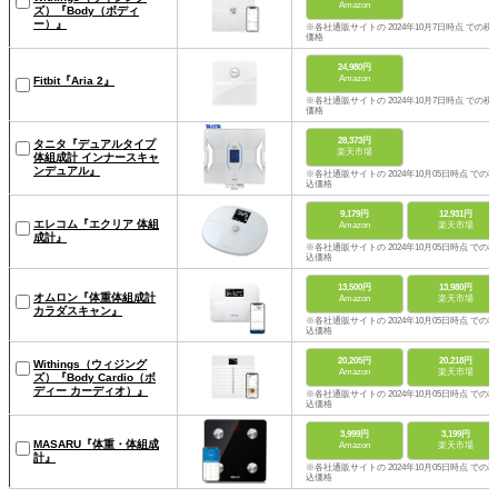
Amazon
ズ）『Body（ボディ
ー）』
※各社通販サイトの 2024年10月7日時点 での税
価格
24,980円
Amazon
Fitbit『Aria 2』
※各社通販サイトの 2024年10月7日時点 での税
価格
28,373円
タニタ『デュアルタイプ
楽天市場
体組成計 インナースキャ
ンデュアル』
※各社通販サイトの 2024年10月05日時点 での税
込価格
9,179円
12,931円
エレコム『エクリア 体組
Amazon
楽天市場
成計』
※各社通販サイトの 2024年10月05日時点 での税
込価格
13,500円
13,980円
オムロン『体重体組成計
Amazon
楽天市場
カラダスキャン』
※各社通販サイトの 2024年10月05日時点 での税
込価格
20,205円
20,218円
Withings（ウィジング
Amazon
楽天市場
ズ）『Body Cardio（ボ
ディー カーディオ）』
※各社通販サイトの 2024年10月05日時点 での税
込価格
3,999円
3,199円
MASARU『体重・体組成
Amazon
楽天市場
計』
※各社通販サイトの 2024年10月05日時点 での税
込価格