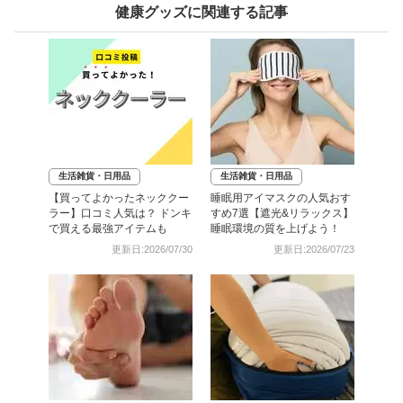
健康グッズに関連する記事
生活雑貨・日用品
生活雑貨・日用品
【買ってよかったネッククー
睡眠用アイマスクの人気おす
ラー】口コミ人気は？ ドンキ
すめ7選【遮光&リラックス】
で買える最強アイテムも
睡眠環境の質を上げよう！
更新日:2026/07/30
更新日:2026/07/23