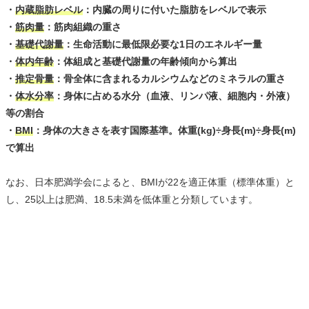
・
内蔵脂肪レベル
：内臓の周りに付いた脂肪をレベルで表示
・
筋肉量
：筋肉組織の重さ
・
基礎代謝量
：生命活動に最低限必要な1日のエネルギー量
・
体内年齢
：体組成と基礎代謝量の年齢傾向から算出
・
推定骨量
：骨全体に含まれるカルシウムなどのミネラルの重さ
・
体水分率
：身体に占める水分（血液、リンパ液、細胞内・外液）
等の割合
・
BMI
：身体の大きさを表す国際基準。体重(kg)÷身長(m)÷身長(m)
で算出
なお、日本肥満学会によると、BMIが22を適正体重（標準体重）と
し、25以上は肥満、18.5未満を低体重と分類しています。