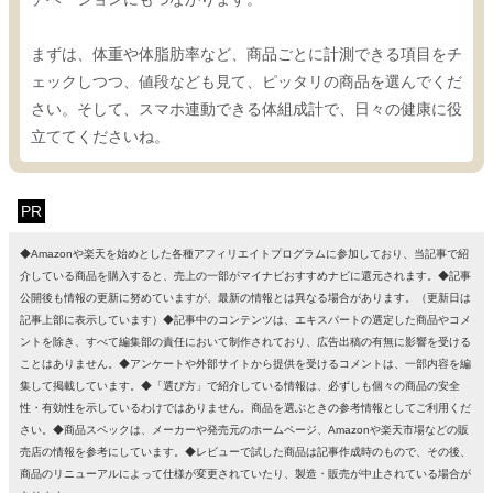
まずは、体重や体脂肪率など、商品ごとに計測できる項目をチ
ェックしつつ、値段なども見て、ピッタリの商品を選んでくだ
さい。そして、スマホ連動できる体組成計で、日々の健康に役
立ててくださいね。
PR
◆Amazonや楽天を始めとした各種アフィリエイトプログラムに参加しており、当記事で紹
介している商品を購入すると、売上の一部がマイナビおすすめナビに還元されます。◆記事
公開後も情報の更新に努めていますが、最新の情報とは異なる場合があります。（更新日は
記事上部に表示しています）◆記事中のコンテンツは、エキスパートの選定した商品やコメ
ントを除き、すべて編集部の責任において制作されており、広告出稿の有無に影響を受ける
ことはありません。◆アンケートや外部サイトから提供を受けるコメントは、一部内容を編
集して掲載しています。◆「選び方」で紹介している情報は、必ずしも個々の商品の安全
性・有効性を示しているわけではありません。商品を選ぶときの参考情報としてご利用くだ
さい。◆商品スペックは、メーカーや発売元のホームページ、Amazonや楽天市場などの販
売店の情報を参考にしています。◆レビューで試した商品は記事作成時のもので、その後、
商品のリニューアルによって仕様が変更されていたり、製造・販売が中止されている場合が