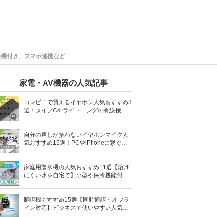
乾燥機付き、スマホ連携など
家電・AV機器の人気記事
コンビニで買えるイヤホン人気おすすめ3
選！タイプCやライトニングの有線接続
タイプも
自分の声しか拾わないイヤホンマイク人
気おすすめ15選！PCやiPhoneに繋ぐ有
線など
家庭用製氷機の人気おすすめ11選【溶け
にくい氷を自宅で】小型や保冷機能付き
も
翻訳機おすすめ15選【同時通訳・オフラ
イン対応】ビジネスで使いやすい人気の
イヤホン型も