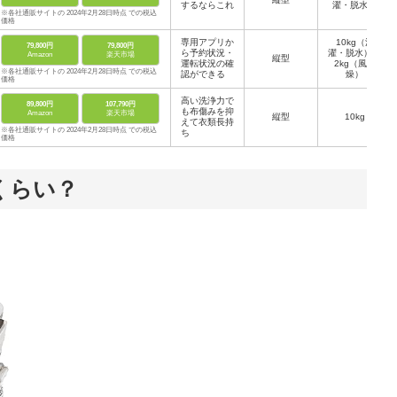
するならこれ
濯・脱水）
※各社通販サイトの 2024年2月28日時点 での税込
価格
専用アプリか
10kg（洗
79,800円
79,800円
ら予約状況・
濯・脱水）、
Amazon
楽天市場
縦型
運転状況の確
2kg（風乾
※各社通販サイトの 2024年2月28日時点 での税込
認ができる
燥）
価格
高い洗浄力で
89,800円
107,790円
も布傷みを抑
Amazon
楽天市場
縦型
10kg
えて衣類長持
※各社通販サイトの 2024年2月28日時点 での税込
ち
価格
くらい？