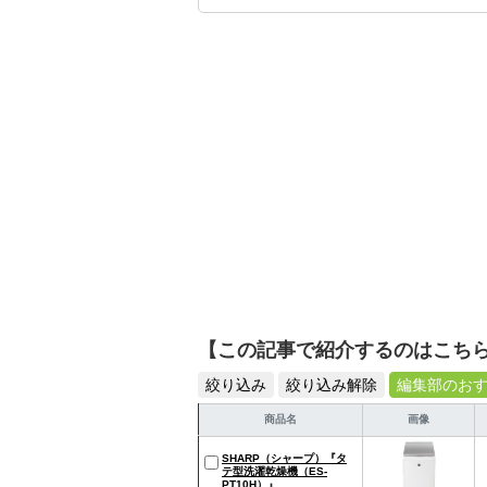
イトルやイベント情報も
シュで使いやすい家電や
【この記事で紹介するのはこち
絞り込み
絞り込み解除
編集部のお
商品名
画像
SHARP（シャープ）『タ
テ型洗濯乾燥機（ES-
PT10H）』