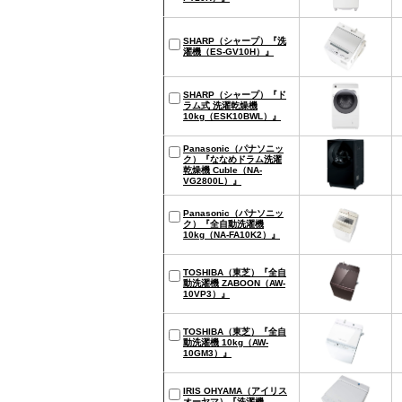
SHARP（シャープ）『洗
濯機（‎ES-GV10H）』
SHARP（シャープ）『ド
ラム式 洗濯乾燥機
10kg（ESK10BWL）』
Panasonic（パナソニッ
ク）『ななめドラム洗濯
乾燥機 Cuble（‎‎NA-
VG2800L）』
Panasonic（パナソニッ
ク）『全自動洗濯機
10kg（NA-FA10K2）』
TOSHIBA（東芝）『全自
動洗濯機 ZABOON（‎AW-
10VP3）』
TOSHIBA（東芝）『全自
動洗濯機 10kg（AW-
10GM3）』
IRIS OHYAMA（アイリス
オーヤマ）『洗濯機