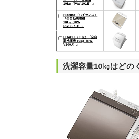
10kg（‎PAW-101E）』
Hisense（ハイセンス）
『全自動洗濯機
10kg（HW-
DG100XH）』
HITACHI（日立）『全自
動洗濯機 10kg（BW-
V100J）』
洗濯容量10㎏はどの