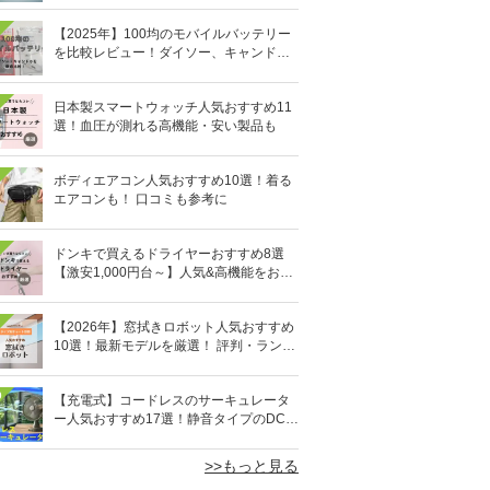
【2025年】100均のモバイルバッテリー
を比較レビュー！ダイソー、キャンドゥ
どっちがいい？
日本製スマートウォッチ人気おすすめ11
選！血圧が測れる高機能・安い製品も
ボディエアコン人気おすすめ10選！着る
エアコンも！ 口コミも参考に
ドンキで買えるドライヤーおすすめ8選
【激安1,000円台～】人気&高機能をお得
にゲット！
【2026年】窓拭きロボット人気おすすめ
10選！最新モデルを厳選！ 評判・ランキ
ングも
0
【充電式】コードレスのサーキュレータ
ー人気おすすめ17選！静音タイプのDCモ
ーターも
>>もっと見る