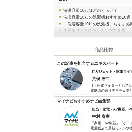
▼
洗濯容量10㎏はどのくらい？
▼
洗濯容量10㎏の洗濯機おすすめ10選
▼
「洗濯容量10㎏の洗濯機」おすすめ
▼
各通販サイトのランキングを見る
商品比較
この記事を担当するエキスパート
ITガジェット・家電ライ
荒俣 浩二
IT・家電ライターとして
電脳街の練り歩きを日課
いものが出るとすぐに飛
マイナビおすすめナビ編集部
担当：家電・AV機器、
中村 宥磨
「家電・AV機器」「ゲー
電量販店で最新モデルや