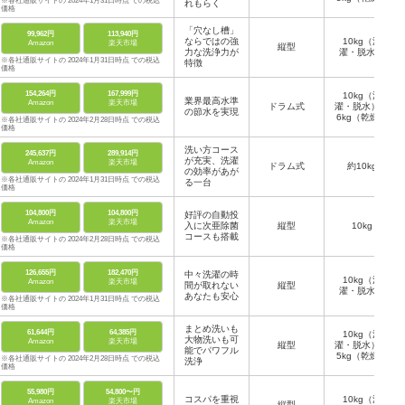
※各社通販サイトの 2024年1月31日時点 での税込
れもらく
価格
「穴なし槽」
99,962円
113,940円
ならではの強
10kg（洗
Amazon
楽天市場
縦型
力な洗浄力が
濯・脱水）
※各社通販サイトの 2024年1月31日時点 での税込
特徴
価格
154,264円
167,999円
10kg（洗
業界最高水準
Amazon
楽天市場
ドラム式
濯・脱水）、
の節水を実現
6kg（乾燥）
※各社通販サイトの 2024年2月28日時点 での税込
価格
洗い方コース
245,637円
289,914円
が充実、洗濯
Amazon
楽天市場
ドラム式
約10kg
の効率があが
※各社通販サイトの 2024年1月31日時点 での税込
る一台
価格
104,800円
104,800円
好評の自動投
Amazon
楽天市場
入に次亜除菌
縦型
10kg
コースも搭載
※各社通販サイトの 2024年2月28日時点 での税込
価格
126,655円
182,470円
中々洗濯の時
10kg（洗
Amazon
楽天市場
間が取れない
縦型
濯・脱水）
あなたも安心
※各社通販サイトの 2024年1月31日時点 での税込
価格
まとめ洗いも
61,644円
64,385円
10kg（洗
大物洗いも可
Amazon
楽天市場
縦型
濯・脱水）、
能でパワフル
5kg（乾燥）
※各社通販サイトの 2024年2月28日時点 での税込
洗浄
価格
55,980円
54,800〜円
コスパを重視
10kg（洗
Amazon
楽天市場
縦型