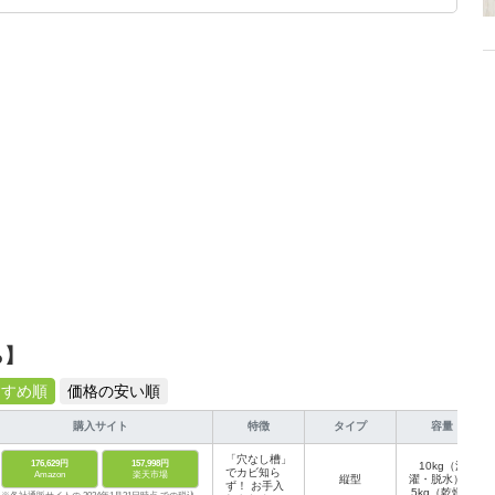
いち早くキャッチ。記事を通して、生活の質を底上げしてくれるスタイリッ
、みんなで楽しめるゲームを発信していきます！
ら】
すすめ順
価格の安い順
購入サイト
特徴
タイプ
容量
「穴なし槽」
176,629円
157,998円
10kg（洗
でカビ知ら
Amazon
楽天市場
縦型
濯・脱水）、
ず！ お手入
5kg（乾燥）