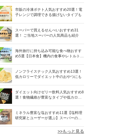
市販の冷凍ポテト人気おすすめ20選！電
子レンジで調理できる揚げないタイプも
スーパーで買えるせんべいおすすめ31
選！ ご当地スーパーの人気商品も紹介
海外旅行に持ち込み可能な食べ物おすす
め5選【日本食】機内の食事やレトルト食
品など
ノンフライスナック人気おすすめ13選！
低カロリーでダイエット中のおやつにも
ダイエット向けゼリー飲料人気おすすめ8
選！食物繊維が豊富なタイプや低カロリ
ータイプなど
0
ミネラル豊富な塩おすすめ11選【塩料理
研究家とユーザーが選ぶ】スーパーの人
気商品も
>>もっと見る