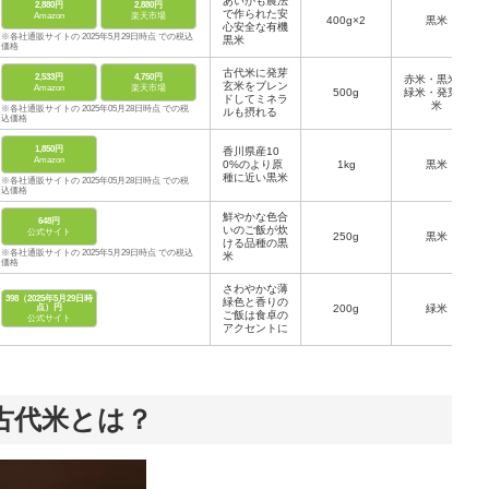
あいがも農法
2,880円
2,880円
で作られた安
Amazon
楽天市場
400g×2
黒米
心安全な有機
※各社通販サイトの 2025年5月29日時点 での税込
黒米
価格
古代米に発芽
2,533円
4,750円
赤米・黒米・
玄米をブレン
Amazon
楽天市場
500g
緑米・発芽玄
ドしてミネラ
米
※各社通販サイトの 2025年05月28日時点 での税
ルも摂れる
込価格
1,850円
香川県産10
Amazon
0%のより原
1kg
黒米
種に近い黒米
※各社通販サイトの 2025年05月28日時点 での税
込価格
鮮やかな色合
648円
いのご飯が炊
公式サイト
250g
黒米
ける品種の黒
※各社通販サイトの 2025年5月29日時点 での税込
米
価格
さわやかな薄
398（2025年5月29日時
緑色と香りの
点）円
200g
緑米
ご飯は食卓の
公式サイト
アクセントに
古代米とは？