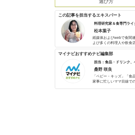
選び方
この記事を担当するエキスパート
料理研究家＆食専門ライ
松本葉子
紙媒体およびwebで食関
よび多くの料理人や飲食
シピ提供・メニューアド
マイナビおすすめナビ編集部
担当：食品・ドリンク、
桑野 咲良
「ベビー・キッズ」「食
家事に忙しいママ目線で
ックスタイムを楽しむた
活が豊かになるものを紹