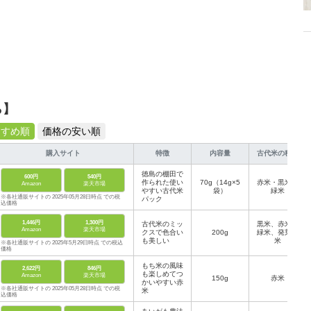
ら】
すすめ順
価格の安い順
購入サイト
特徴
内容量
古代米の種類
徳島の棚田で
600円
540円
作られた使い
70g（14g×5
赤米・黒米・
Amazon
楽天市場
やすい古代米
袋）
緑米
※各社通販サイトの 2025年05月28日時点 での税
パック
込価格
1,446円
1,300円
古代米のミッ
黒米、赤米、
Amazon
楽天市場
クスで色合い
200g
緑米、発芽玄
も美しい
米
※各社通販サイトの 2025年5月29日時点 での税込
価格
もち米の風味
2,622円
846円
も楽しめてつ
Amazon
楽天市場
150g
赤米
かいやすい赤
※各社通販サイトの 2025年05月28日時点 での税
米
込価格