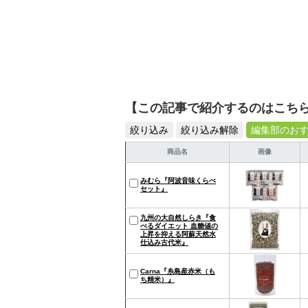
【この記事で紹介するのはこち
絞り込み
絞り込み解除
編集部のお
商品名
画像
みむら『阿波音味くらべ
セット』
九州の大自然しらき『食
べるダイエット 血糖値の
上昇を抑える阿蘇天然水
仕込み古代米』
Carna『糸島産赤米（も
ち精米）』