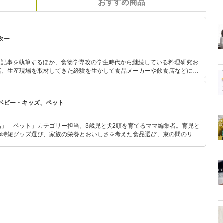
おすすめ商品
ター
連記事を執筆するほか、食物学専攻の学生時代から継続している料理研究お
店、生産現場を取材してきた経験を生かして食品メーカーや飲食店などにレ
バイスを行っている。
ベビー・キッズ、ペット
品」「ペット」カテゴリー担当。3歳児と犬2頭を育てるママ編集者。育児と
の時短グッズ選び、家族の栄養とおいしさを考えた食品選び、束の間のリラ
めのスイーツ選びに自信あり。鋭い目線で商品を見極め、少しでも日々の生
介します。