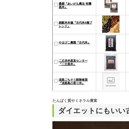
桑郷『あいがも農法 有機
黒米』
雑穀米本舗『古代米4種ブ
レンド』
やまびこ農園『古代米』
二丈赤米産直センター
『二丈黒米』
淡路ごちそう館御食国
『淡路島の香り米』
たんぱく質やミネラル豊富
ダイエットにもいい