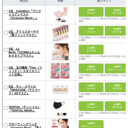
商品名
画像
購入サイト
2,050円
4,332円
1位 CollaBorn『ヴィク
Amazon
楽天市場
トリアンマスク
（Victorian Mask）』
※各社通販サイトの 2025年3月13日時点 での税
価格
707円
3,613円
2位 アイリスオーヤマ
Amazon
楽天市場
『美フィットマスク』
※各社通販サイトの 2024年11月20日時点 での税
込価格
2,720円
3位 La
楽天市場
Bella『CICIBELLA ふん
わりタイプマスク』
※各社通販サイトの 2024年11月17日時点 での税
込価格
1,880円
1,698円
4位 玉川衛材『Fitty（フ
楽天市場
Yahoo!ショッピング
ィッティ）スタイルフィ
ット立体』
※各社通販サイトの 2025年3月13日時点 での税
価格
1,650円
550円
5位 サン・スマイル
Amazon
楽天市場
『MASCODE（マスコー
ド）3Dマスク』
※各社通販サイトの 2025年3月13日時点 での税
価格
1,298円
1,298円
TENTIAL（テンシャル）
Amazon
楽天市場
『TENTIAL MASK』
※各社通販サイトの 2025年3月13日時点 での税
価格
1,000円
グローウィングリッチ
Yahoo!ショッピング
（Growing Rich）『洗え