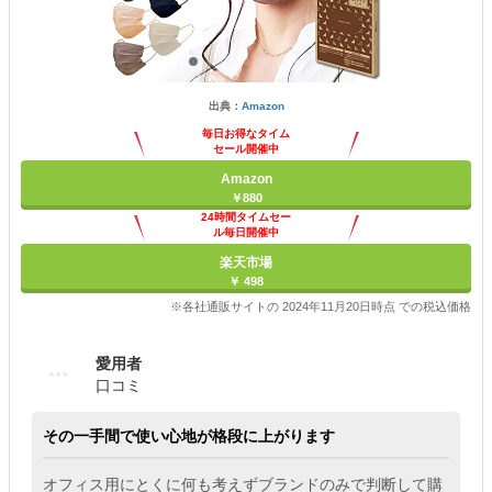
出典：
Amazon
毎日お得なタイム
セール開催中
Amazon
￥880
24時間タイムセー
ル毎日開催中
楽天市場
￥ 498
※各社通販サイトの 2024年11月20日時点 での税込価格
愛用者
口コミ
その一手間で使い心地が格段に上がります
オフィス用にとくに何も考えずブランドのみで判断して購