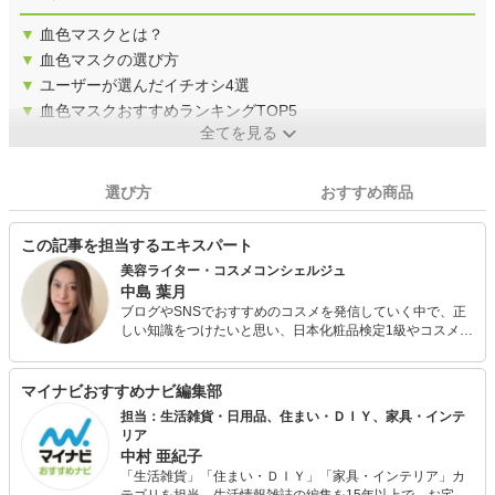
▼
血色マスクとは？
▼
血色マスクの選び方
▼
ユーザーが選んだイチオシ4選
▼
血色マスクおすすめランキングTOP5
全てを見る
選び方
おすすめ商品
この記事を担当するエキスパート
美容ライター・コスメコンシェルジュ
中島 葉月
ブログやSNSでおすすめのコスメを発信していく中で、正
しい知識をつけたいと思い、日本化粧品検定1級やコスメコ
ンシェルジュの資格を取得しました。 現在は美容ライター
としても活動中。「プチプラ」から「デパコス」まで、い
ろいろなコスメを試すのが好きで、大人の女性に美容を楽
マイナビおすすめナビ編集部
しんでもらえるような発信を心がけています。
担当：生活雑貨・日用品、住まい・ＤＩＹ、家具・インテ
リア
中村 亜紀子
「生活雑貨」「住まい・ＤＩＹ」「家具・インテリア」カ