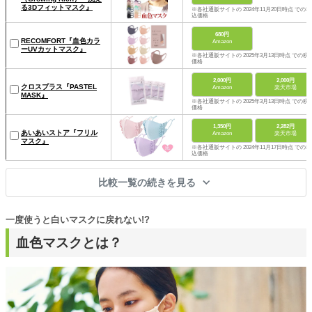
る3Dフィットマスク』
※各社通販サイトの 2024年11月20日時点 での税
込価格
680円
RECOMFORT『血色カラ
Amazon
ーUVカットマスク』
※各社通販サイトの 2025年3月13日時点 での税
価格
2,000円
2,000円
クロスプラス『PASTEL
Amazon
楽天市場
MASK』
※各社通販サイトの 2025年3月13日時点 での税
価格
1,350円
2,282円
あいあいストア『フリル
Amazon
楽天市場
マスク』
※各社通販サイトの 2024年11月17日時点 での税
込価格
比較一覧の続きを見る
一度使うと白いマスクに戻れない!?
血色マスクとは？