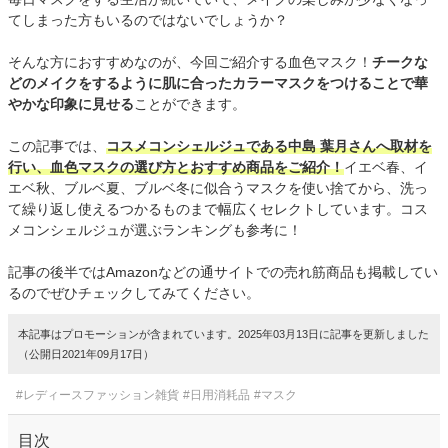
てしまった方もいるのではないでしょうか？
そんな方におすすめなのが、今回ご紹介する血色マスク！
チークな
どのメイクをするように肌に合ったカラーマスクをつけることで華
やかな印象に見せる
ことができます。
この記事では、
コスメコンシェルジュである中島 葉月さんへ取材を
行い、血色マスクの選び方とおすすめ商品をご紹介！
イエベ春、イ
エベ秋、ブルベ夏、ブルベ冬に似合うマスクを使い捨てから、洗っ
て繰り返し使えるつかるものまで幅広くセレクトしています。コス
メコンシェルジュが選ぶランキングも参考に！
記事の後半ではAmazonなどの通サイトでの売れ筋商品も掲載してい
るのでぜひチェックしてみてください。
本記事はプロモーションが含まれています。2025年03月13日に記事を更新しました
（公開日2021年09月17日）
#レディースファッション雑貨
#日用消耗品
#マスク
目次