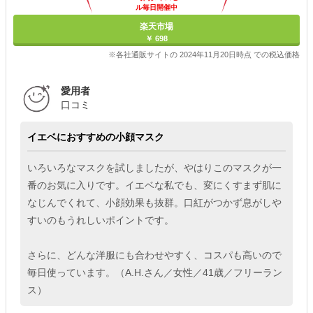
ル毎日開催中
楽天市場
￥ 698
※各社通販サイトの 2024年11月20日時点 での税込価格
愛用者
口コミ
イエベにおすすめの小顔マスク
いろいろなマスクを試しましたが、やはりこのマスクが一
番のお気に入りです。イエベな私でも、変にくすまず肌に
なじんでくれて、小顔効果も抜群。口紅がつかず息がしや
すいのもうれしいポイントです。
さらに、どんな洋服にも合わせやすく、コスパも高いので
毎日使っています。（A.H.さん／女性／41歳／フリーラン
ス）