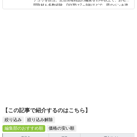
テゴリを担当。生活情報雑誌の編集を15年以上で、お宅訪
問取材も多数経験。DIY歴は7～8年ほどで、壁のペンキ塗
りや壁紙チェンジなどもチャレンジ済み。初心者でもモノ
選びがしやすい記事をお届けします！
【この記事で紹介するのはこちら】
絞り込み
絞り込み解除
編集部のおすすめ順
価格の安い順