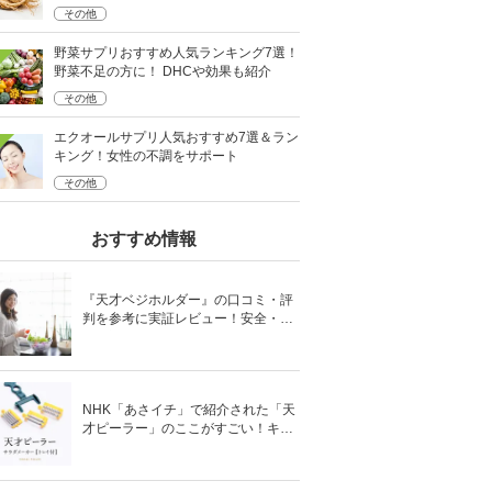
ングに
その他
野菜サプリおすすめ人気ランキング7選！
野菜不足の方に！ DHCや効果も紹介
その他
エクオールサプリ人気おすすめ7選＆ラン
キング！女性の不調をサポート
その他
おすすめ情報
『天才ベジホルダー』の口コミ・評
判を参考に実証レビュー！安全・時
短の調理サポートアイテム！
NHK「あさイチ」で紹介された「天
才ピーラー」のここがすごい！キャ
ベツがほわほわ4枚刃ピーラーの魅
力に迫る！