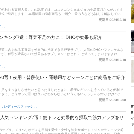
て使われる高麗人参。この記事では、コスメコンシェルジュの中島葉月さんがおすす
形式で発表します！ 本場韓国の有名商品もご紹介。飲み方なども詳しく解説していま
フーの人気売れ筋ランキングや口コミも参考にしてみてくださいね。
更新日:2024/12/10
健康食品・サプリメント
ンキング7選！野菜不足の方に！ DHCや効果も紹介
野菜に含まれる栄養素を効果的に摂取できる野菜サプリ。人気のDHCやファンケルな
すが、種類が豊富なので効果あるサプリメントはどれ？ と迷ってしまいますよね。そ
び方とおすすめ人気商品を紹介。さらに楽天など通販サイトの売れ筋ランキング・口
更新日:2024/12/10
ピッタリの野菜サプリが見つかります。野菜不足は健康面だけでなく、ニキビなど肌
健康食品・サプリメント
暮らしで栄養が偏っている人、野菜嫌いの人もバランスよく栄養をとりましょう！
20選！夜用・普段使い・運動用などシーンごとに商品をご紹介
、足をすっきりさせたいと思ったりしたときに、着圧レギンスを持っていると便利で
すぎて、どうやって選べば良いかわからないという方もいらっしゃるのではないでし
着圧レギンスの選び方やシーン別におすすめの商品をご紹介しています。最後までチェ
更新日:2024/10/08
レギンスを見つけませんか？
,
レディースファッション雑貨
め人気ランキング7選！筋トレと効果的な摂取で筋力アップをサ
MBサプリ。メリハリボディを目指す男性・女性を強力サポート！ジムやランニング前