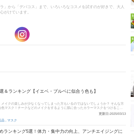
ラ」から「デパコス」まで、いろいろなコスメを試すのが好きで、大人
心がけています。
5
6
2選＆ランキング【イエベ・ブルベに似合う色も】
、メイクの楽しみが少なくなってしまった方もいるのではないでしょうか？ そんな方
血色マスク！チークなどのメイクをするように肌に合ったカラーマスクをつけること
ます。この記事では、コスメコンシェルジュである中島 葉月さんへ取材を行い、血色
更新日:2025/03/13
紹介！イエベ春、イエベ秋、ブルベ夏、ブルベ冬に似合うマスクを使い捨てから、洗
,
耗品
マスク
幅広くセレクトしています。コスメコンシェルジュが選ぶランキングも参考に！記事
トでの売れ筋商品も掲載しているのでぜひチェックしてみてください。
めランキング5選！体力・集中力の向上、アンチエイジングに