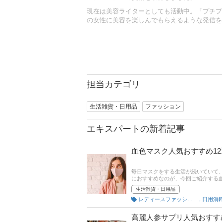
現在は美容ライターとしても活動中。「プチプ
の女性に美容を楽しんでもらえるような発信を
担当カテゴリ
生活雑貨・日用品
ファッション
エキスパートの新着記事
血色マスク人気おすすめ1
毎日マスクをする生活が続いていて
におすすめなのが、今回ご紹介する
で華やかな印象に見せることができ
生活雑貨・日用品
マスクの選び方とおすすめ商品をご
,
レディースファッション雑貨
日用消
って繰り返し使えるつかるものまで
の後半ではAmazonなどの通サイ
高麗人参サプリ人気おすす