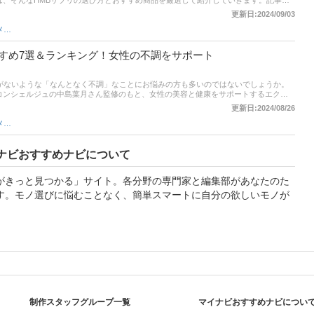
は、そんなHMBサプリの選び方とおすすめ商品を厳選して紹介していきます。記事後
ンキングや口コミも掲載しているのでぜひチェックしてみてください。
更新日:2024/09/03
健康食品・サプリメント
すめ7選＆ランキング！女性の不調をサポート
とがないような「なんとなく不調」なことにお悩みの方も多いのではないでしょうか。
コンシェルジュの中島葉月さん監修のもと、女性の美容と健康をサポートするエクオ
を厳選！ 通販サイトの人気売れ筋ランキングもあるので、ぜひチェックしてみてくだ
更新日:2024/08/26
健康食品・サプリメント
ナビおすすめナビについて
がきっと見つかる」サイト。各分野の専門家と編集部があなたのた
す。モノ選びに悩むことなく、簡単スマートに自分の欲しいモノが
制作スタッフグループ一覧
マイナビおすすめナビについ