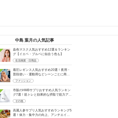
中島 葉月の人気記事
血色マスク人気おすすめ12選＆ランキン
グ【イエベ・ブルベに似合う色も】
生活雑貨・日用品
着圧レギンス人気おすすめ20選！夜用・
普段使い・運動用などシーンごとに商品
をご紹介
ファッション
市販のHMBサプリおすすめ人気ランキン
グ7選！筋トレと効果的な摂取で筋力アッ
プをサポート
その他
高麗人参サプリ人気おすすめランキング5
選！体力・集中力の向上、アンチエイジ