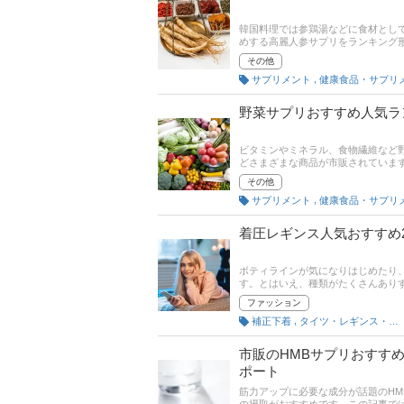
韓国料理では参鶏湯などに食材とし
めする高麗人参サプリをランキング
す。記事後半にあるAmazonやヤ
その他
,
サプリメント
野菜サプリおすすめ人気ラ
ビタミンやミネラル、食物繊維など
どさまざまな商品が市販されていま
こでこの記事では、野菜サプリの選
その他
コミ情報もあるのできっとあなたに
,
サプリメント
荒れや美容面にも影響します。一人
着圧レギンス人気おすすめ
ボティラインが気になりはじめたり
す。とはいえ、種類がたくさんあり
ょうか？ そこで、この記事では、
ファッション
ックして、あなたにぴったりの着圧
,
補正下着
タイツ・レギンス・ストッキング
市販のHMBサプリおすす
ポート
筋力アップに必要な成分が話題のH