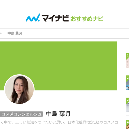
中島 葉月
1
2
3
中島 葉月
・コスメコンシェルジュ
いく中で、正しい知識をつけたいと思い、日本化粧品検定1級やコスメコ
4