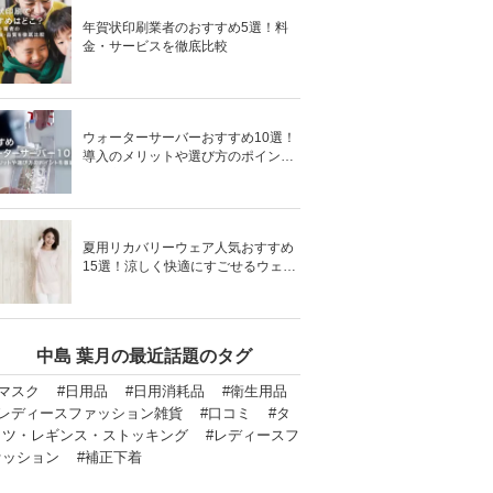
年賀状印刷業者のおすすめ5選！料
金・サービスを徹底比較
ウォーターサーバーおすすめ10選！
導入のメリットや選び方のポイント
を徹底解説
夏用リカバリーウェア人気おすすめ
15選！涼しく快適にすごせるウェア
をご紹介！
中島 葉月の最近話題のタグ
#マスク
#日用品
#日用消耗品
#衛生用品
#レディースファッション雑貨
#口コミ
#タ
イツ・レギンス・ストッキング
#レディースフ
ァッション
#補正下着