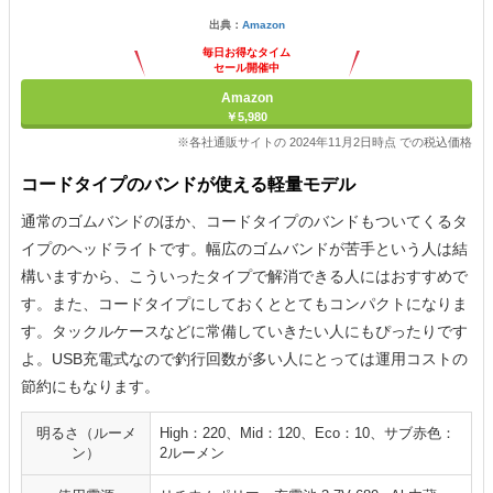
出典：
Amazon
毎日お得なタイム
セール開催中
Amazon
￥5,980
※各社通販サイトの 2024年11月2日時点 での税込価格
コードタイプのバンドが使える軽量モデル
通常のゴムバンドのほか、コードタイプのバンドもついてくるタ
イプのヘッドライトです。幅広のゴムバンドが苦手という人は結
構いますから、こういったタイプで解消できる人にはおすすめで
す。また、コードタイプにしておくととてもコンパクトになりま
す。タックルケースなどに常備していきたい人にもぴったりです
よ。USB充電式なので釣行回数が多い人にとっては運用コストの
節約にもなります。
明るさ（ルーメ
High：220、Mid：120、Eco：10、サブ赤色：
ン）
2ルーメン