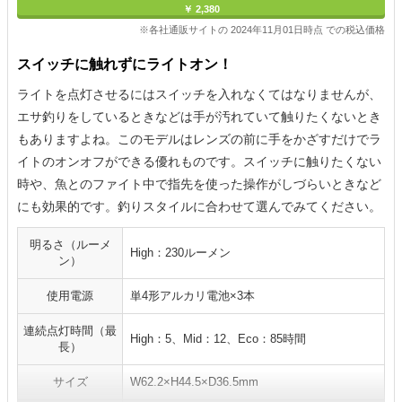
￥ 2,380
※各社通販サイトの 2024年11月01日時点 での税込価格
スイッチに触れずにライトオン！
ライトを点灯させるにはスイッチを入れなくてはなりませんが、
エサ釣りをしているときなどは手が汚れていて触りたくないとき
もありますよね。このモデルはレンズの前に手をかざすだけでラ
イトのオンオフができる優れものです。スイッチに触りたくない
時や、魚とのファイト中で指先を使った操作がしづらいときなど
にも効果的です。釣りスタイルに合わせて選んでみてください。
明るさ（ルーメ
High：230ルーメン
ン）
使用電源
単4形アルカリ電池×3本
連続点灯時間（最
High：5、Mid：12、Eco：85時間
長）
サイズ
W62.2×H44.5×D36.5mm