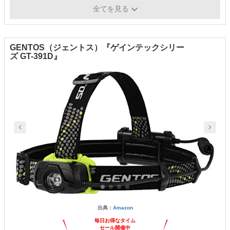
重量
105g
全てを見る
GENTOS（ジェントス）『ゲインテックシリー
ズ GT-391D』
出典：
Amazon
毎日お得なタイム
セール開催中