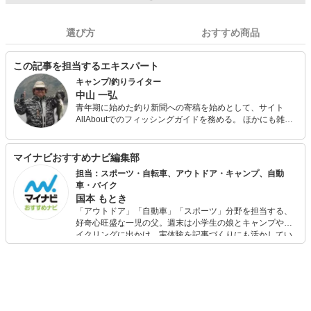
選び方
おすすめ商品
この記事を担当するエキスパート
キャンプ/釣りライター
中山 一弘
青年期に始めた釣り新聞への寄稿を始めとして、サイト
AllAboutでのフィッシングガイドを務める。 ほかにも雑誌
『Salty!（ソルティ）』やアウトドア系の雑誌やWeb媒体な
どでの執筆多数。 今も休日には必ず海山湖を駆けまわって
いる自然派で、あらゆるジャンルの釣りを体験し、季節に
マイナビおすすめナビ編集部
合わせて日本中の旬な魚を追っている。 キャンプ用品は、
担当：スポーツ・自転車、アウトドア・キャンプ、自動
あえて払い下げのミリタリー系ギアで揃えるマニアな一面
車・バイク
も。
国本 もとき
「アウトドア」「自動車」「スポーツ」分野を担当する、
好奇心旺盛な一児の父。週末は小学生の娘とキャンプやサ
イクリングに出かけ、実体験を記事づくりにも活かしてい
ます。読者の「知りたい」を分かりやすく届けることをモ
ットーに、信頼できるコンテンツ制作に努めています。