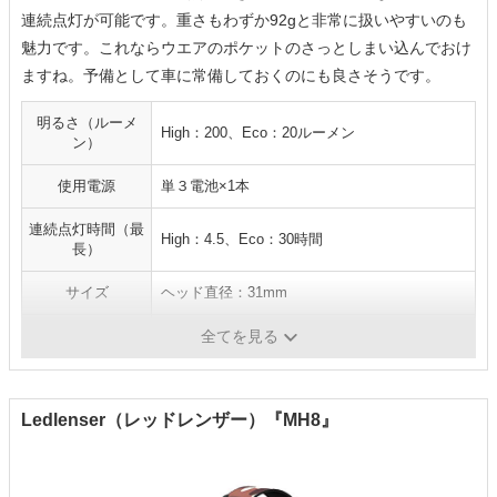
連続点灯が可能です。重さもわずか92gと非常に扱いやすいのも
魅力です。これならウエアのポケットのさっとしまい込んでおけ
ますね。予備として車に常備しておくのにも良さそうです。
明るさ（ルーメ
High：200、Eco：20ルーメン
ン）
使用電源
単３電池×1本
連続点灯時間（最
High：4.5、Eco：30時間
長）
サイズ
ヘッド直径：31mm
重量
92g
全てを見る
Ledlenser（レッドレンザー）『MH8』