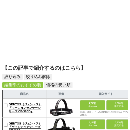
【この記事で紹介するのはこちら】
絞り込み
絞り込み解除
編集部のおすすめ順
価格の安い順
商品名
画像
購入サイト
1,715円
2,380円
GENTOS（ジェントス）
Amazon
楽天市場
『モーションセンサーシ
リーズ CB-300D』
※各社通販サイトの 2024年11月01日時点 での税
込価格
5,173円
7,230円
GENTOS（ジェントス）
Amazon
楽天市場
『ゲインテックシリーズ