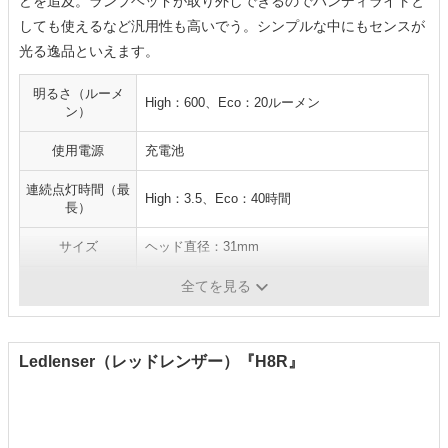
どを追及。ランプヘッドが取り外しできるのでハンディライトと
しても使えるなど汎用性も高いでう。シンプルな中にもセンスが
光る逸品といえます。
明るさ（ルーメ
High：600、Eco：20ルーメン
ン）
使用電源
充電池
連続点灯時間（最
High：3.5、Eco：40時間
長）
サイズ
ヘッド直径：31mm
重量
139g
全てを見る
Ledlenser（レッドレンザー）『H8R』