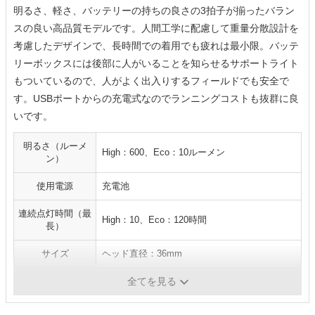
明るさ、軽さ、バッテリーの持ちの良さの3拍子が揃ったバラン
スの良い高品質モデルです。人間工学に配慮して重量分散設計を
考慮したデザインで、長時間での着用でも疲れは最小限。バッテ
リーボックスには後部に人がいることを知らせるサポートライト
もついているので、人がよく出入りするフィールドでも安全で
す。USBポートからの充電式なのでランニングコストも抜群に良
いです。
明るさ（ルーメ
High：600、Eco：10ルーメン
ン）
使用電源
充電池
連続点灯時間（最
High：10、Eco：120時間
長）
サイズ
ヘッド直径：36mm
重量
158g
全てを見る