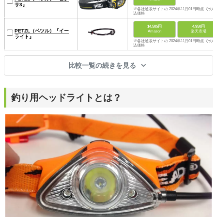
サ3』
※各社通販サイトの 2024年11月01日時点 での税
込価格
14,505円
4,950円
PETZL（ペツル）『イー
Amazon
楽天市場
ライト』
※各社通販サイトの 2024年11月01日時点 での税
込価格
比較一覧の続きを見る
釣り用ヘッドライトとは？