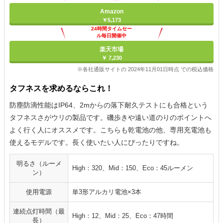
Amazon
￥5,173
24時間タイムセー
ル毎日開催中
楽天市場
￥ 7,230
※各社通販サイトの 2024年11月01日時点 での税込価格
タフネスを求めるならこれ！
防塵防滴性能はIP64、2mからの落下耐久テストにも合格という
タフネスさがウリの製品です。磯歩きや遠い道のりのポイントへ
よく行く人にオススメです。こちらも乾電池の他、専用充電池も
使えるモデルです。長く使いたい人にぴったりですね。
明るさ（ルーメ
High：320、Mid：150、Eco：45ルーメン
ン）
使用電源
単3形アルカリ電池×3本
連続点灯時間（最
High：12、Mid：25、Eco：47時間
長）