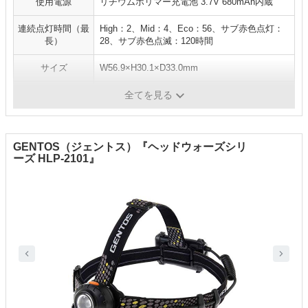
使用電源
リチウムポリマー充電池 3.7V 680mAh内蔵
連続点灯時間（最
High：2、Mid：4、Eco：56、サブ赤色点灯：
長）
28、サブ赤色点滅：120時間
サイズ
W56.9×H30.1×D33.0mm
重量
41g
全てを見る
GENTOS（ジェントス）『ヘッドウォーズシリ
ーズ HLP-2101』