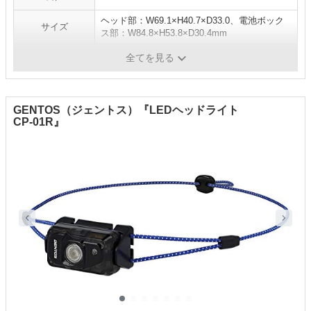
ヘッド部：W69.1×H40.7×D33.0、電池ボック
サイズ
ス部：W84.8×H53.8×D30.4mm
重量
207g
全てを見る
GENTOS（ジェントス）『LEDヘッドライト
CP-01R』