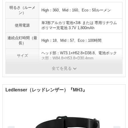
明るさ（ルーメ
High：360、Mid：160、Eco：50ルーメン
ン）
単3形アルカリ電池×3本 または 専用リチウム
使用電源
ポリマー充電池 3.7V 1,800mAh
連続点灯時間（最
High：18、Mid：57、Eco：100時間
長）
ヘッド部：W73.1×H52.8×D38.8、電池ボック
サイズ
ス部：W84.8×H53.8×D30.4mm
重量
219g
全てを見る
Ledlenser（レッドレンザー）『MH3』