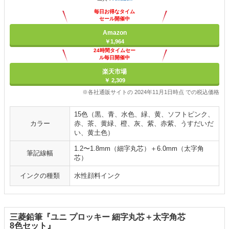
毎日お得なタイム
セール開催中
Amazon
￥1,964
24時間タイムセー
ル毎日開催中
楽天市場
￥ 2,309
※各社通販サイトの 2024年11月1日時点 での税込価格
15色（黒、青、水色、緑、黄、ソフトピンク、
カラー
赤、茶、黄緑、橙、灰、紫、赤紫、うすだいだ
い、黄土色）
1.2〜1.8mm（細字丸芯）＋6.0mm（太字角
筆記線幅
芯）
インクの種類
水性顔料インク
三菱鉛筆『ユニ プロッキー 細字丸芯＋太字角芯
8色セット』