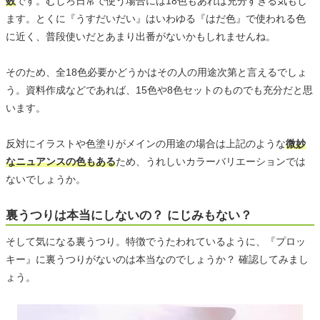
数
です。むしろ日常で使う場合には18色もあれば充分すぎる気もし
ます。とくに『うすだいだい』はいわゆる『はだ色』で使われる色
に近く、普段使いだとあまり出番がないかもしれませんね。
そのため、全18色必要かどうかはその人の用途次第と言えるでしょ
う。資料作成などであれば、15色や8色セットのものでも充分だと思
います。
反対にイラストや色塗りがメインの用途の場合は上記のような
微妙
なニュアンスの色もある
ため、うれしいカラーバリエーションでは
ないでしょうか。
裏うつりは本当にしないの？ にじみもない？
そして気になる裏うつり。特徴でうたわれているように、『プロッ
キー』に裏うつりがないのは本当なのでしょうか？ 確認してみまし
ょう。