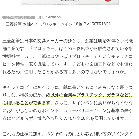
出典：Amazon
この商品を見る
三菱鉛筆 水性ペン プロッキーツイン 18色 PM150TR18CN
三菱鉛筆は日本の文具メーカーのひとつ。創業は明治20年という老
舗企業です。『プロッキー』はこの三菱鉛筆から販売されている水
性顔料マーカー。「紙にはやっぱりプロッキー」というキャッチコ
ピーを持ち、広く流通しています。子どもの図画工作などでも使わ
れるため、使用したことがある方も多いのではないでしょうか。
キャッチコピーにあるように、紙に書いてもにじみも少なく裏うつ
りしない特徴のほか、
紙以外の金属やプラスチック、ガラスなどに
も用いることができます
。さらに、サインペンにありがちなイヤな
においがしないのもポイント。カラーバリエーションは基本の黒や
赤にとどまらず、蛍光色も取り入れた全18色を展開しています。
これらの仕様に加え、ペンそのものは太い芯と細い芯のツインタイ