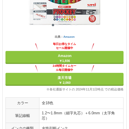
出典：
Amazon
毎日お得なタイム
セール開催中
Amazon
￥1,936
24時間タイムセー
ル毎日開催中
楽天市場
￥ 2,060
※各社通販サイトの 2024年11月1日時点 での税込価格
カラー
全18色
1.2〜1.8mm（細字丸芯）＋6.0mm（太字角
筆記線幅
芯）
インクの種類
水性顔料インク