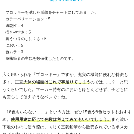
プロッキーを試した感想をチャートにしてみました。
カラーバリエーション：5
速乾性：4
描きやすさ：5
裏うつりのしにくさ：5
におい：5
色ムラ：3
※執筆者の主観を数値化したものです。
広く用いられる『プロッキー』ですが、充実の機能に便利な特徴も
多く、正直
大体の場面はこれで事足りてしまう
のでは……？ と思
うくらいでした。マーカー特有のにおいもほとんどせず、子どもに
も安心して使えそうなペンですね。
「18色もいらない……」という方は、ぜひ15色や8色セットもおすす
め。
使用用途に応じて色数は考えてみてもいいでしょう。
また濃い
下地のものに使う際は、同じく三菱鉛筆から販売されているポスカ