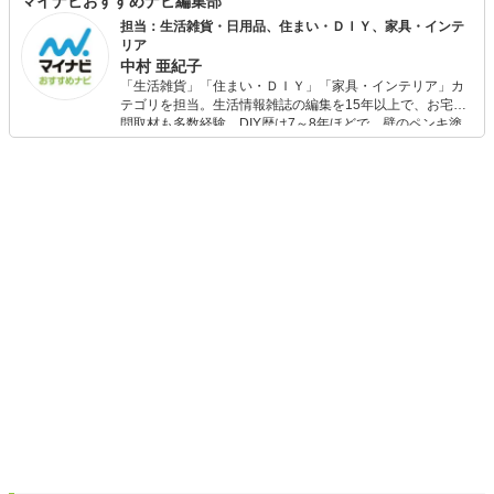
マイナビおすすめナビ編集部
担当：生活雑貨・日用品、住まい・ＤＩＹ、家具・インテ
リア
中村 亜紀子
「生活雑貨」「住まい・ＤＩＹ」「家具・インテリア」カ
テゴリを担当。生活情報雑誌の編集を15年以上で、お宅訪
問取材も多数経験。DIY歴は7～8年ほどで、壁のペンキ塗
りや壁紙チェンジなどもチャレンジ済み。初心者でもモノ
選びがしやすい記事をお届けします！