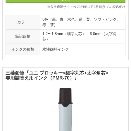
※各社通販サイトの 2024年11月1日時点 での税込価格
8色（黒、青、水色、緑、黄、ソフトピンク、
カラー
赤、茶）
1.2〜1.8mm（細字丸芯）＋6.0mm（太字角
筆記線幅
芯）
インクの種類
水性顔料インク
三菱鉛筆『ユニ プロッキー<細字丸芯+太字角芯>
専用詰替え用インク（PMR-70）』