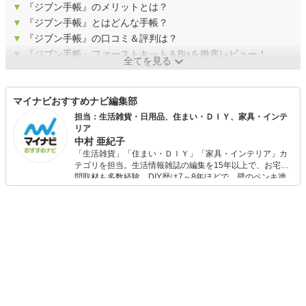
▼
『ジブン手帳』のメリットとは？
▼
『ジブン手帳』とはどんな手帳？
▼
『ジブン手帳』の口コミ＆評判は？
▼
『ジブン手帳』ファーストキット＆Bizを徹底レビュー！
全てを見る
マイナビおすすめナビ編集部
担当：生活雑貨・日用品、住まい・ＤＩＹ、家具・インテ
リア
中村 亜紀子
「生活雑貨」「住まい・ＤＩＹ」「家具・インテリア」カ
テゴリを担当。生活情報雑誌の編集を15年以上で、お宅訪
問取材も多数経験。DIY歴は7～8年ほどで、壁のペンキ塗
りや壁紙チェンジなどもチャレンジ済み。初心者でもモノ
選びがしやすい記事をお届けします！