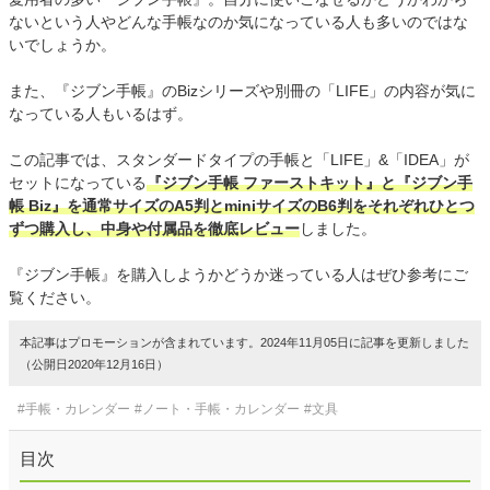
ないという人やどんな手帳なのか気になっている人も多いのではな
いでしょうか。
また、『ジブン手帳』のBizシリーズや別冊の「LIFE」の内容が気に
なっている人もいるはず。
この記事では、スタンダードタイプの手帳と「LIFE」&「IDEA」が
セットになっている
『ジブン手帳 ファーストキット』と『ジブン手
帳 Biz』を通常サイズのA5判とminiサイズのB6判をそれぞれひとつ
ずつ購入し、中身や付属品を徹底レビュー
しました。
『ジブン手帳』を購入しようかどうか迷っている人はぜひ参考にご
覧ください。
本記事はプロモーションが含まれています。2024年11月05日に記事を更新しました
（公開日2020年12月16日）
#手帳・カレンダー
#ノート・手帳・カレンダー
#文具
目次