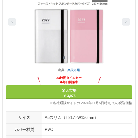
出典：
楽天市場
24時間タイムセー
ル毎日開催中
楽天市場
￥ 3,975
※各社通販サイトの 2024年11月5日時点 での税込価格
サイズ
A5スリム（H217×W136mm）
カバー材質
PVC