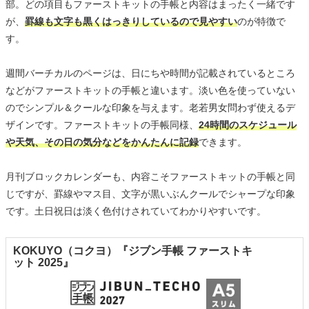
部。どの項目もファーストキットの手帳と内容はまったく一緒です
が、
罫線も文字も黒くはっきりしているので見やすい
のが特徴で
す。
週間バーチカルのページは、日にちや時間が記載されているところ
などがファーストキットの手帳と違います。淡い色を使っていない
のでシンプル＆クールな印象を与えます。老若男女問わず使えるデ
ザインです。ファーストキットの手帳同様、
24時間のスケジュール
や天気、その日の気分などをかんたんに記録
できます。
月刊ブロックカレンダーも、内容こそファーストキットの手帳と同
じですが、罫線やマス目、文字が黒いぶんクールでシャープな印象
です。土日祝日は淡く色付けされていてわかりやすいです。
KOKUYO（コクヨ）『ジブン⼿帳 ファーストキ
ット 2025』