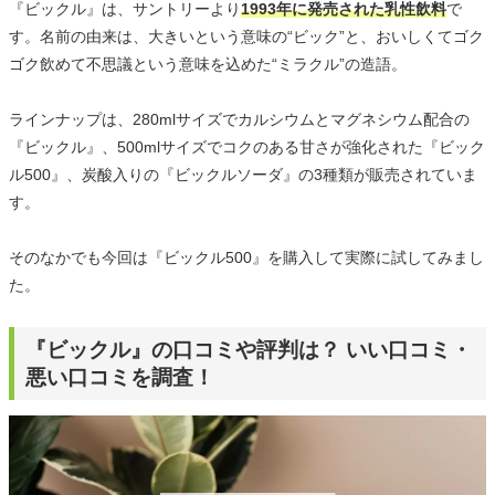
『ビックル』は、サントリーより
1993年に発売された乳性飲料
で
す。名前の由来は、大きいという意味の“ビック”と、おいしくてゴク
ゴク飲めて不思議という意味を込めた“ミラクル”の造語。
ラインナップは、280mlサイズでカルシウムとマグネシウム配合の
『ビックル』、500mlサイズでコクのある甘さが強化された『ビック
ル500』、炭酸入りの『ビックルソーダ』の3種類が販売されていま
す。
そのなかでも今回は『ビックル500』を購入して実際に試してみまし
た。
『ビックル』の口コミや評判は？ いい口コミ・
悪い口コミを調査！