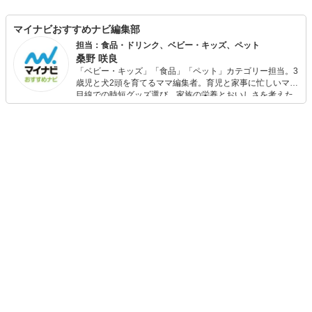
マイナビおすすめナビ編集部
担当：食品・ドリンク、ベビー・キッズ、ペット
桑野 咲良
「ベビー・キッズ」「食品」「ペット」カテゴリー担当。3
歳児と犬2頭を育てるママ編集者。育児と家事に忙しいママ
目線での時短グッズ選び、家族の栄養とおいしさを考えた
食品選び、束の間のリラックスタイムを楽しむためのスイ
ーツ選びに自信あり。鋭い目線で商品を見極め、少しでも
日々の生活が豊かになるものを紹介します。