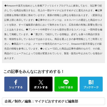
◆Amazonや楽天を始めとした各種アフィリエイトプログラムに参加しており、当記事で紹
介している商品を購入すると、売上の一部がマイナビおすすめナビに還元されます。◆記事
公開後も情報の更新に努めていますが、最新の情報とは異なる場合があります。（更新日は
記事上部に表示しています）◆記事中のコンテンツは、エキスパートの選定した商品やコメ
ントを除き、すべて編集部の責任において制作されており、広告出稿の有無に影響を受ける
ことはありません。◆アンケートや外部サイトから提供を受けるコメントは、一部内容を編
集して掲載しています。◆「選び方」で紹介している情報は、必ずしも個々の商品の安全
性・有効性を示しているわけではありません。商品を選ぶときの参考情報としてご利用くだ
さい。◆商品スペックは、メーカーや発売元のホームページ、Amazonや楽天市場などの販
売店の情報を参考にしています。◆レビューで試した商品は記事作成時のもので、その後、
商品のリニューアルによって仕様が変更されていたり、製造・販売が中止されている場合が
あります。
この記事をみんなにおすすめする！
企画／制作／編集：マイナビおすすめナビ編集部