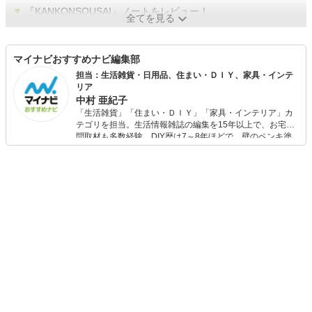
▼
『KANKONSOUSAI』ノートをレビュー！
全てを見る
マイナビおすすめナビ編集部
担当：生活雑貨・日用品、住まい・ＤＩＹ、家具・インテ
リア
中村 亜紀子
「生活雑貨」「住まい・ＤＩＹ」「家具・インテリア」カ
テゴリを担当。生活情報雑誌の編集を15年以上で、お宅訪
問取材も多数経験。DIY歴は7～8年ほどで、壁のペンキ塗
りや壁紙チェンジなどもチャレンジ済み。初心者でもモノ
選びがしやすい記事をお届けします！