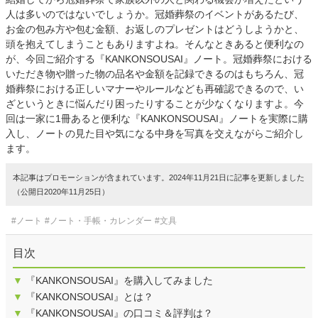
人は多いのではないでしょうか。冠婚葬祭のイベントがあるたび、
お金の包み方や包む金額、お返しのプレゼントはどうしようかと、
頭を抱えてしまうこともありますよね。そんなときあると便利なの
が、今回ご紹介する『KANKONSOUSAI』ノート。冠婚葬祭における
いただき物や贈った物の品名や金額を記録できるのはもちろん、冠
婚葬祭における正しいマナーやルールなども再確認できるので、い
ざというときに悩んだり困ったりすることが少なくなりますよ。今
回は一家に1冊あると便利な『KANKONSOUSAI』ノートを実際に購
入し、ノートの見た目や気になる中身を写真を交えながらご紹介し
ます。
本記事はプロモーションが含まれています。2024年11月21日に記事を更新しました
（公開日2020年11月25日）
#ノート
#ノート・手帳・カレンダー
#文具
目次
▼
『KANKONSOUSAI』を購入してみました
▼
『KANKONSOUSAI』とは？
▼
『KANKONSOUSAI』の口コミ＆評判は？