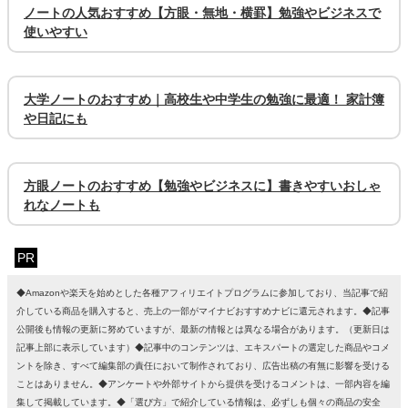
ノートの人気おすすめ【方眼・無地・横罫】勉強やビジネスで
使いやすい
大学ノートのおすすめ｜高校生や中学生の勉強に最適！ 家計簿
や日記にも
方眼ノートのおすすめ【勉強やビジネスに】書きやすいおしゃ
れなノートも
PR
◆Amazonや楽天を始めとした各種アフィリエイトプログラムに参加しており、当記事で紹
介している商品を購入すると、売上の一部がマイナビおすすめナビに還元されます。◆記事
公開後も情報の更新に努めていますが、最新の情報とは異なる場合があります。（更新日は
記事上部に表示しています）◆記事中のコンテンツは、エキスパートの選定した商品やコメ
ントを除き、すべて編集部の責任において制作されており、広告出稿の有無に影響を受ける
ことはありません。◆アンケートや外部サイトから提供を受けるコメントは、一部内容を編
集して掲載しています。◆「選び方」で紹介している情報は、必ずしも個々の商品の安全