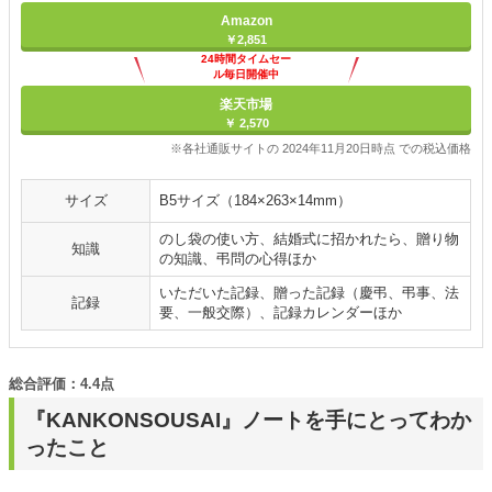
Amazon
￥2,851
24時間タイムセー
ル毎日開催中
楽天市場
￥ 2,570
※各社通販サイトの 2024年11月20日時点 での税込価格
サイズ
B5サイズ（184×263×14mm）
のし袋の使い方、結婚式に招かれたら、贈り物
知識
の知識、弔問の心得ほか
いただいた記録、贈った記録（慶弔、弔事、法
記録
要、一般交際）、記録カレンダーほか
総合評価：4.4点
『KANKONSOUSAI』ノートを手にとってわか
ったこと