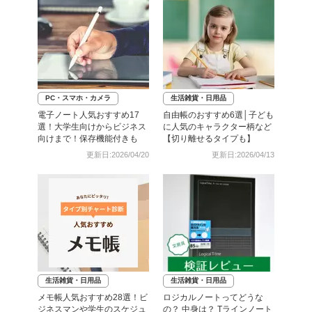
PC・スマホ・カメラ
生活雑貨・日用品
電子ノート人気おすすめ17
自由帳のおすすめ6選│子ども
選！大学生向けからビジネス
に人気のキャラクター柄など
向けまで！保存機能付きも
【切り離せるタイプも】
更新日:2026/04/20
更新日:2026/04/13
生活雑貨・日用品
生活雑貨・日用品
メモ帳人気おすすめ28選！ビ
ロジカルノートってどうな
ジネスマンや学生のスケジュ
の？ 中身は？ Tラインノート