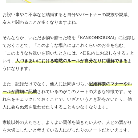
お祝い事やご不幸など結婚すると自分やパートナーの親族や親戚、
友人と関わることが多くなりますよね。
そんななか、いただき物や贈った物を『KANKONSOUSAI』に記録し
ておくことで、「このような場合にはこれくらいのお金を包む」
「このようなお祝いを頂いたときには、○日以内にお返しをする」と
いう、
人づきあいにおける暗黙のルールが自分なりに理解できる
よ
うになります。
また、記録だけでなく、他人には聞きづらい
冠婚葬祭のマナーやル
ールが詳細に記載
されているのがこのノートの大きな特徴です。そ
れらをチェックしておくことで、いざというとき恥をかいたり、他
人に要らぬ気を遣わせたりすることも少なくなります。
家族以外の人たちと、よりよい関係を築きたい人や、人との繋がり
を大切にしたいと考えている人にぴったりのノートだといえます。