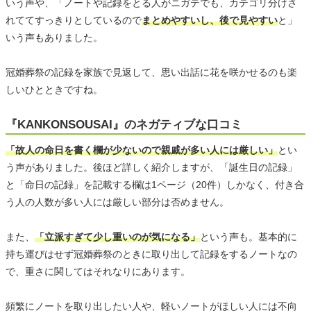
いう声や、「ノートや記録をとる人がニガテでも、カテゴリ分けさ
れててすっきりとしているので
まとめやすいし、後で見やすい
と」
いう声もありました。
冠婚葬祭の記録を家族で見返して、思い出話に花を咲かせるのも楽
しいひとときですね。
『KANKONSOUSAI』のネガティブな口コミ
「故人の命日を書く欄が少ないので親戚が多い人には厳しい」
とい
う声がありました。後ほど詳しく紹介しますが、「誕生日の記録」
と「命日の記録」を記載する欄は1ページ（20件）しかなく、付き合
う人の人数が多い人には厳しい部分は否めません。
また、
「立派すぎて少し重いのが気になる」
という声も。基本的に
持ち運びはせず冠婚葬祭のときに取り出して記録をするノートなの
で、重さに関してはそれなりにあります。
頻繁にノートを取り出したい人や、軽いノートがほしい人には不向