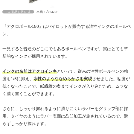
出典：Amazon
この商品を見る
『アクロボール150』はパイロットが販売する油性インクのボールペ
ン。
一見すると普通のどこにでもあるボールペンですが、実はとても革
新的なインクが採用されています。
インクの名前はアクロインキ
といって、従来の油性ボールペンの粘
度を1/5に抑え、
水性のようななめらかさを実現
させました。粘度が
低くなったことで、紙繊維の奥までインクが入り込むため、ムラな
く濃く書くことができます。
さらに、しっかり握れるように滑りにくいラバーをグリップ部に採
用。タイヤのようにラバー表面は凸凹加工が施されているので、滑
らずしっかり握れます。