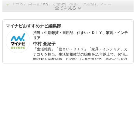
▼
『アクロボール150』を実際に使用して検証レビュー
全てを見る
マイナビおすすめナビ編集部
担当：生活雑貨・日用品、住まい・ＤＩＹ、家具・インテ
リア
中村 亜紀子
「生活雑貨」「住まい・ＤＩＹ」「家具・インテリア」カ
テゴリを担当。生活情報雑誌の編集を15年以上で、お宅訪
問取材も多数経験。DIY歴は7～8年ほどで、壁のペンキ塗
りや壁紙チェンジなどもチャレンジ済み。初心者でもモノ
選びがしやすい記事をお届けします！