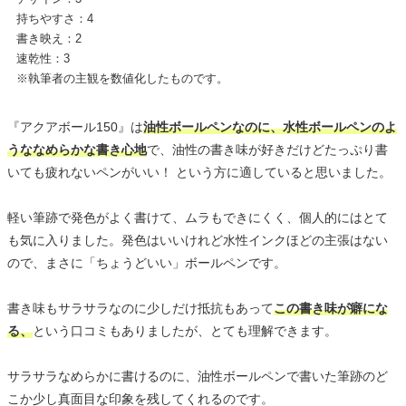
持ちやすさ：4
書き映え：2
速乾性：3
※執筆者の主観を数値化したものです。
『アクアボール150』は
油性ボールペンなのに、水性ボールペンのよ
うななめらかな書き心地
で、油性の書き味が好きだけどたっぷり書
いても疲れないペンがいい！ という方に適していると思いました。
軽い筆跡で発色がよく書けて、ムラもできにくく、個人的にはとて
も気に入りました。発色はいいけれど水性インクほどの主張はない
ので、まさに「ちょうどいい」ボールペンです。
書き味もサラサラなのに少しだけ抵抗もあって
この書き味が癖にな
る、
という口コミもありましたが、とても理解できます。
サラサラなめらかに書けるのに、油性ボールペンで書いた筆跡のど
こか少し真面目な印象を残してくれるのです。