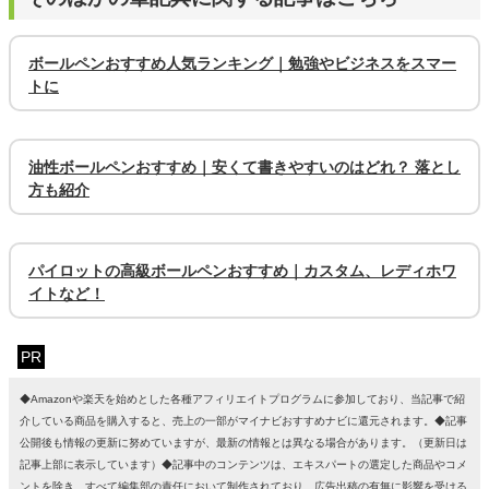
ボールペンおすすめ人気ランキング｜勉強やビジネスをスマー
トに
油性ボールペンおすすめ｜安くて書きやすいのはどれ？ 落とし
方も紹介
パイロットの高級ボールペンおすすめ｜カスタム、レディホワ
イトなど！
PR
◆Amazonや楽天を始めとした各種アフィリエイトプログラムに参加しており、当記事で紹
介している商品を購入すると、売上の一部がマイナビおすすめナビに還元されます。◆記事
公開後も情報の更新に努めていますが、最新の情報とは異なる場合があります。（更新日は
記事上部に表示しています）◆記事中のコンテンツは、エキスパートの選定した商品やコメ
ントを除き、すべて編集部の責任において制作されており、広告出稿の有無に影響を受ける