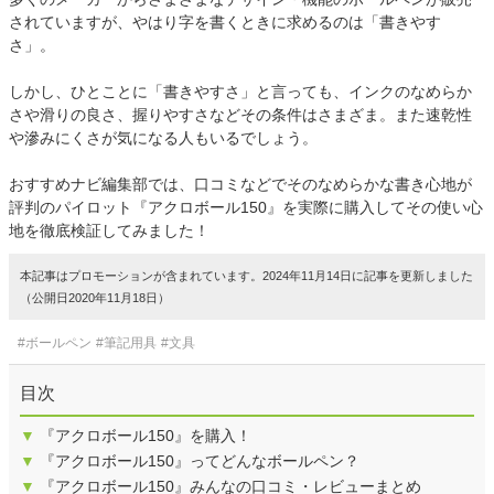
されていますが、やはり字を書くときに求めるのは「書きやす
さ」。
しかし、ひとことに「書きやすさ」と言っても、インクのなめらか
さや滑りの良さ、握りやすさなどその条件はさまざま。また速乾性
や滲みにくさが気になる人もいるでしょう。
おすすめナビ編集部では、口コミなどでそのなめらかな書き心地が
評判のパイロット『アクロボール150』を実際に購入してその使い心
地を徹底検証してみました！
本記事はプロモーションが含まれています。2024年11月14日に記事を更新しました
（公開日2020年11月18日）
#ボールペン
#筆記用具
#文具
目次
▼
『アクロボール150』を購入！
▼
『アクロボール150』ってどんなボールペン？
▼
『アクロボール150』みんなの口コミ・レビューまとめ