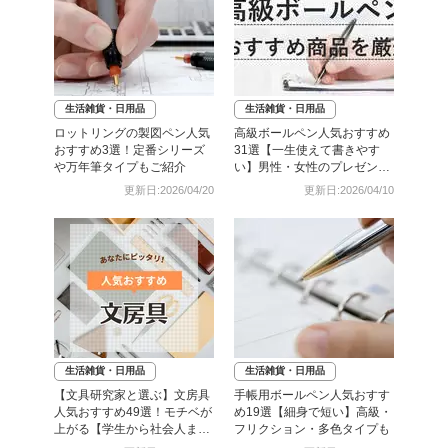
生活雑貨・日用品
生活雑貨・日用品
ロットリングの製図ペン人気
高級ボールペン人気おすすめ
おすすめ3選！定番シリーズ
31選【一生使えて書きやす
や万年筆タイプもご紹介
い】男性・女性のプレゼント
にも
更新日:2026/04/20
更新日:2026/04/10
生活雑貨・日用品
生活雑貨・日用品
【文具研究家と選ぶ】文房具
手帳用ボールペン人気おすす
人気おすすめ49選！モチベが
め19選【細身で短い】高級・
上がる【学生から社会人ま
フリクション・多色タイプも
で】