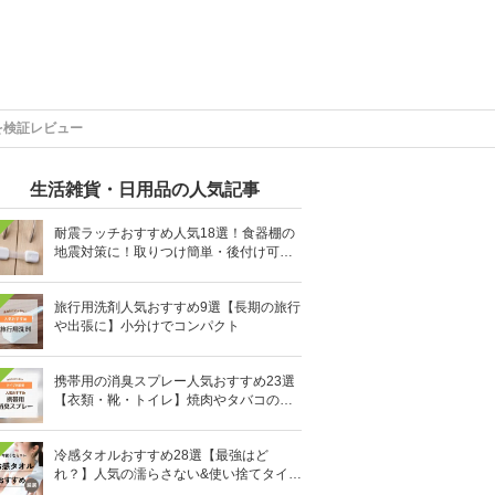
を検証レビュー
生活雑貨・日用品の人気記事
耐震ラッチおすすめ人気18選！食器棚の
地震対策に！取りつけ簡単・後付け可能
も
旅行用洗剤人気おすすめ9選【長期の旅行
や出張に】小分けでコンパクト
携帯用の消臭スプレー人気おすすめ23選
【衣類・靴・トイレ】焼肉やタバコのニ
オイにも
冷感タオルおすすめ28選【最強はど
れ？】人気の濡らさない&使い捨てタイプ
も