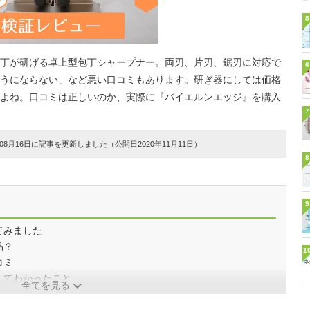
5
丁が研げる卓上型包丁シャープナー。両刃、片刃、鋸刃に対応で
6
うにならない」など悪い口コミもあります。研ぎ器にしては価格
よね。口コミは正しいのか、実際に『バイエルンエッジ』を購入
7
8月16日に記事を更新しました（公開日2020年11月11日）
8
9
てみました
品？
1
コミ
してわかったこと
全てを見る