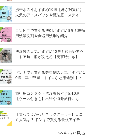
携帯氷のうおすすめ10選【暑さ対策に】
人気のアイスパックや魔法瓶・スティッ
ク型も
コンビニで買える洗剤おすすめ6選！衣類
用洗濯洗剤や食器用洗剤を紹介
洗濯袋の人気おすすめ13選！旅行やアウ
トドア時に服が洗える【災害時にも】
ドンキでも買える芳香剤の人気おすすめ1
0選！車・部屋・トイレなど用途別【いい
匂い】
旅行用コンタクト洗浄液おすすめ10選
【ケース付きも】出張や海外旅行にも便
利
0
【買ってよかったネッククーラー】口コ
ミ人気は？ ドンキで買える最強アイテム
も
>>もっと見る