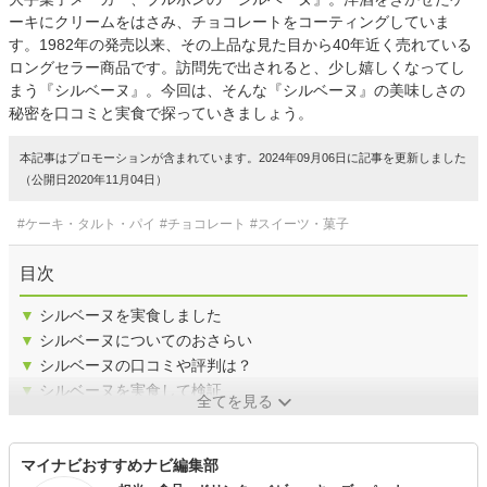
ーキにクリームをはさみ、チョコレートをコーティングしていま
す。1982年の発売以来、その上品な見た目から40年近く売れている
ロングセラー商品です。訪問先で出されると、少し嬉しくなってし
まう『シルベーヌ』。今回は、そんな『シルベーヌ』の美味しさの
秘密を口コミと実食で探っていきましょう。
本記事はプロモーションが含まれています。2024年09月06日に記事を更新しました
（公開日2020年11月04日）
#ケーキ・タルト・パイ
#チョコレート
#スイーツ・菓子
目次
▼
シルベーヌを実食しました
▼
シルベーヌについてのおさらい
▼
シルベーヌの口コミや評判は？
▼
シルベーヌを実食して検証
全てを見る
マイナビおすすめナビ編集部