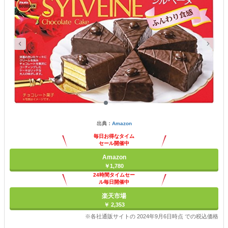
出典：
Amazon
毎日お得なタイム
セール開催中
Amazon
￥1,780
24時間タイムセー
ル毎日開催中
楽天市場
￥ 2,353
※各社通販サイトの 2024年9月6日時点 での税込価格