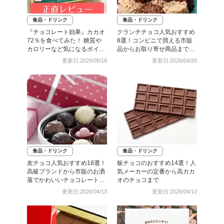
食品・ドリンク
食品・ドリンク
『チョコレート効果』カカオ
クランチチョコ人気おすすめ
72％を食べてみた！ 糖質や
8選！コンビニで買える市販
カロリーなど気になるポイン
品からお取り寄せ商品まで紹
トをご紹介
介
更新日:2026/05/18
更新日:2026/04/20
食品・ドリンク
食品・ドリンク
友チョコ人気おすすめ18選！
板チョコのおすすめ14選！人
高級ブランドから市販のお洒
気メーカーの定番から高カカ
落でかわいいチョコレートま
オのチョコまで
で
更新日:2026/04/13
更新日:2026/04/13