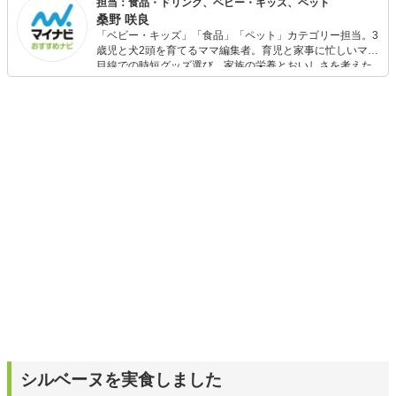
担当：食品・ドリンク、ベビー・キッズ、ペット
桑野 咲良
「ベビー・キッズ」「食品」「ペット」カテゴリー担当。3
歳児と犬2頭を育てるママ編集者。育児と家事に忙しいママ
目線での時短グッズ選び、家族の栄養とおいしさを考えた
食品選び、束の間のリラックスタイムを楽しむためのスイ
ーツ選びに自信あり。鋭い目線で商品を見極め、少しでも
日々の生活が豊かになるものを紹介します。
シルベーヌを実食しました