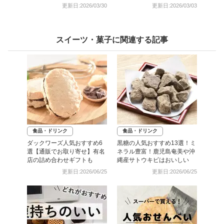
む】
更新日:2026/03/30
更新日:2026/03/03
スイーツ・菓子に関連する記事
食品・ドリンク
食品・ドリンク
ダックワーズ人気おすすめ6
黒糖の人気おすすめ13選！ミ
選【通販でお取り寄せ】有名
ネラル豊富！鹿児島奄美や沖
店の詰め合わせギフトも
縄産サトウキビはおいしい
更新日:2026/06/25
更新日:2026/06/25