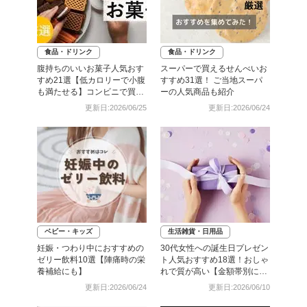
食品・ドリンク
食品・ドリンク
腹持ちのいいお菓子人気おす
スーパーで買えるせんべいお
すめ21選【低カロリーで小腹
すすめ31選！ ご当地スーパ
も満たせる】コンビニで買え
ーの人気商品も紹介
るものも
更新日:2026/06/25
更新日:2026/06/24
ベビー・キッズ
生活雑貨・日用品
妊娠・つわり中におすすめの
30代女性への誕生日プレゼン
ゼリー飲料10選【陣痛時の栄
ト人気おすすめ18選！おしゃ
養補給にも】
れで質が高い【金額帯別に紹
介】
更新日:2026/06/24
更新日:2026/06/10