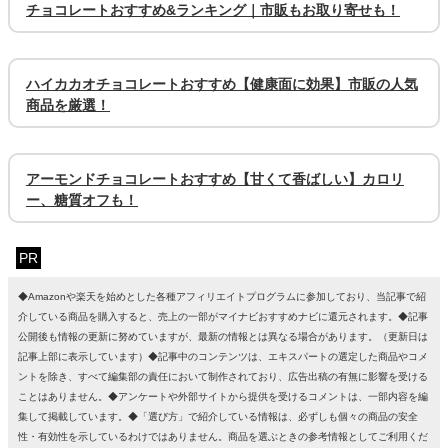
チョコレートおすすめ&ランキング｜市販もお取り寄せも！
ハイカカオチョコレートおすすめ【健康面に効果】市販の人気
商品を厳選！
アーモンドチョコレートおすすめ【甘くて香ばしい】カロリ
ー、糖質オフも！
PR
◆Amazonや楽天を始めとした各種アフィリエイトプログラムに参加しており、当記事で紹
介している商品を購入すると、売上の一部がマイナビおすすめナビに還元されます。◆記事
公開後も情報の更新に努めていますが、最新の情報とは異なる場合があります。（更新日は
記事上部に表示しています）◆記事中のコンテンツは、エキスパートの選定した商品やコメ
ントを除き、すべて編集部の責任において制作されており、広告出稿の有無に影響を受ける
ことはありません。◆アンケートや外部サイトから提供を受けるコメントは、一部内容を編
集して掲載しています。◆「選び方」で紹介している情報は、必ずしも個々の商品の安全
性・有効性を示しているわけではありません。商品を選ぶときの参考情報としてご利用くだ