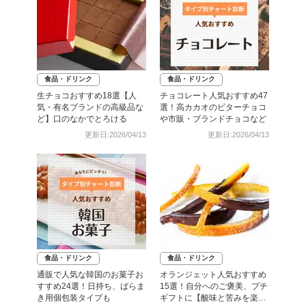
食品・ドリンク
食品・ドリンク
生チョコおすすめ18選【人
チョコレート人気おすすめ47
気・有名ブランドの高級品な
選！高カカオのビターチョコ
ど】口のなかでとろける
や市販・ブランドチョコなど
更新日:2026/04/13
更新日:2026/04/13
食品・ドリンク
食品・ドリンク
通販で人気な韓国のお菓子お
オランジェット人気おすすめ
すすめ24選！日持ち、ばらま
15選！自分へのご褒美、プチ
き用個包装タイプも
ギフトに【酸味と苦みを楽し