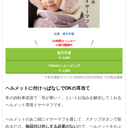
出典：
楽天市場
24時間タイムセー
ル毎日開催中
楽天市場
￥ 1,980
Yahoo!ショッピング
￥ 1,980
※各社通販サイトの 2025年12月10日時点 での税込価格
ヘルメットに付けっぱなしでOKの耳当て
冬の自転車送迎で「耳が寒い！」というお悩みを解決してくれる
ヘルメット専用イヤーマフです。
ヘルメットのあご紐にイヤーマフを通して、スナップボタンで留
めるだけ。
毎回付け外しする必要がない
ので、ヘルメットをかぶ