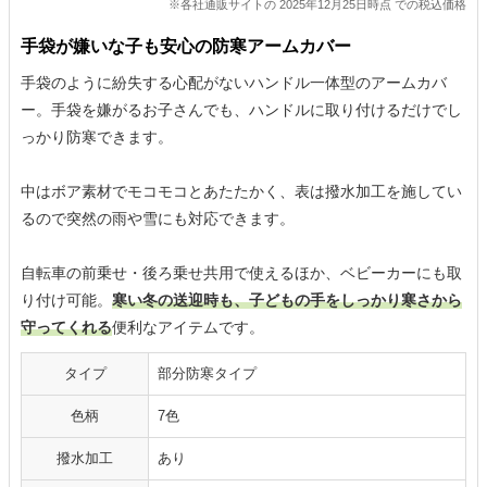
※各社通販サイトの 2025年12月25日時点 での税込価格
手袋が嫌いな子も安心の防寒アームカバー
手袋のように紛失する心配がないハンドル一体型のアームカバ
ー。手袋を嫌がるお子さんでも、ハンドルに取り付けるだけでし
っかり防寒できます。
中はボア素材でモコモコとあたたかく、表は撥水加工を施してい
るので突然の雨や雪にも対応できます。
自転車の前乗せ・後ろ乗せ共用で使えるほか、ベビーカーにも取
り付け可能。
寒い冬の送迎時も、子どもの手をしっかり寒さから
守ってくれる
便利なアイテムです。
タイプ
部分防寒タイプ
色柄
7色
撥水加工
あり