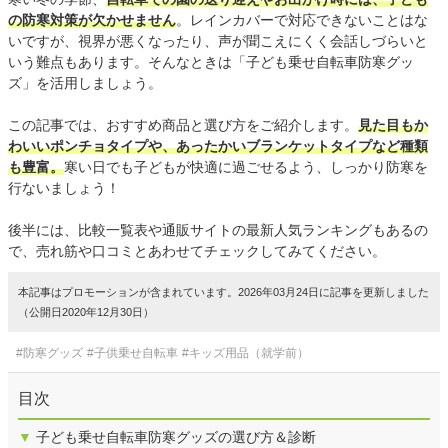
の防寒対策が欠かせません
。レインカバーで対応できないことはな
いですが、視界が悪くなったり、声が聞こえにくく会話しづらいと
いう難点もあります。そんなときは「子ども乗せ自転車防寒グッ
ズ」を活用しましょう。
この記事では、おすすめ商品と選び方をご紹介します。
見た目もか
わいいポンチョタイプや、あったかいブランケットタイプなど種類
も豊富。
寒い日でも子どもが快適に過ごせるよう、しっかり防寒を
行ないましょう！
後半には、比較一覧表や通販サイトの最新人気ランキングもあるの
で、売れ筋や口コミとあわせてチェックしてみてください。
本記事はプロモーションが含まれています。2026年03月24日に記事を更新しました
（公開日2020年12月30日）
#防寒グッズ
#子供乗せ自転車
#キッズ用品（就学前）
目次
▼
子ども乗せ自転車防寒グッズの選び方＆診断