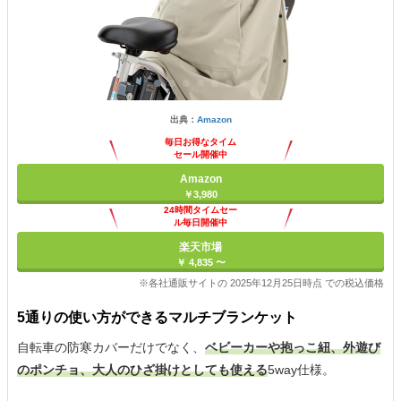
出典：
Amazon
毎日お得なタイム
セール開催中
Amazon
￥3,980
24時間タイムセー
ル毎日開催中
楽天市場
￥ 4,835 〜
※各社通販サイトの 2025年12月25日時点 での税込価格
5通りの使い方ができるマルチブランケット
自転車の防寒カバーだけでなく、
ベビーカーや抱っこ紐、外遊び
のポンチョ、大人のひざ掛けとしても使える
5way仕様。