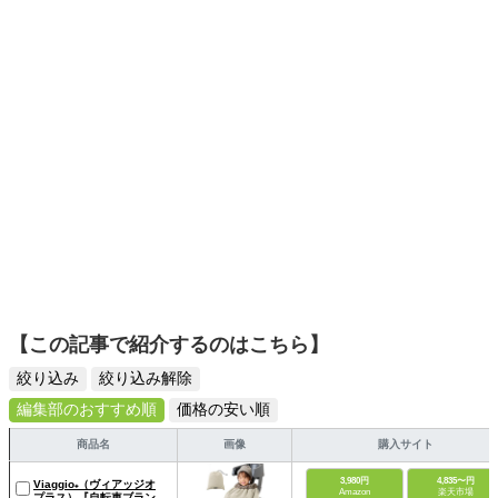
ーツ選びに自信あり。鋭い目線で商品を見極め、少しでも
日々の生活が豊かになるものを紹介します。
【この記事で紹介するのはこちら】
絞り込み
絞り込み解除
編集部のおすすめ順
価格の安い順
商品名
画像
購入サイト
3,980円
4,835〜円
Viaggio₊（ヴィアッジオ
Amazon
楽天市場
プラス）『自転車ブラン