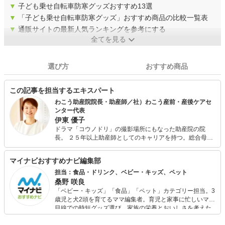
▼
子ども乗せ自転車防寒グッズおすすめ13選
▼
「子ども乗せ自転車防寒グッズ」おすすめ商品の比較一覧表
▼
通販サイトの最新人気ランキングを参考にする
全てを見る
選び方
おすすめ商品
この記事を担当するエキスパート
わこう助産院院長・助産師／社）わこう産前・産後ケアセ
ンター代表
伊東 優子
ドラマ「コウノドリ」の撮影場所にもなった助産院の院
長。 ２５年以上助産師としてのキャリアを持つ。総合母子
周産期医療センターをはじめ妊娠・出産・産後・子育ての
あらゆる分野の経験を活かし2011年より助産院を開業。
マイナビおすすめナビ編集部
2015年 内閣総理大臣、厚生労働大臣の視察される産前・
産後ケアのモデル施設。 「安産ごはん160」監修
担当：食品・ドリンク、ベビー・キッズ、ペット
桑野 咲良
「ベビー・キッズ」「食品」「ペット」カテゴリー担当。3
歳児と犬2頭を育てるママ編集者。育児と家事に忙しいママ
目線での時短グッズ選び、家族の栄養とおいしさを考えた
食品選び、束の間のリラックスタイムを楽しむためのスイ