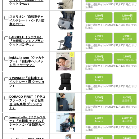
ケット 5way』
※各社通販サイトの 2025年12月25日時点 での税
込価格
1,980円
1,580〜円
スタリオン『自転車チャ
Amazon
楽天市場
イルドシート ハンドル防
寒カバー』
※各社通販サイトの 2025年12月25日時点 での税
込価格
7,390円
7,390円
LABOCLE（ラボクル）
Amazon
楽天市場
『自転車モフモフブラン
ケット ポンチョ』
※各社通販サイトの 2025年12月25日時点 での税
込価格
1,980円
1,980円
kukka ja puu（クッカヤ
楽天市場
Yahoo!ショッピング
プー）『自転車ヘルメッ
ト用 イヤーマフ』
※各社通販サイトの 2025年12月10日時点 での税
込価格
1,920円
Y.WINNER『自転車チャ
Amazon
イルドシート用 クッショ
ン』
※各社通販サイトの 2025年12月25日時点 での税
込価格
DORACO FIRST（ドラコ
8,470円
8,470円
ファースト）『子ども乗
Amazon
楽天市場
せ 自転車用 ブランケッ
※各社通販サイトの 2025年12月25日時点 での税
ト』
込価格
femmebelly（ファムベリ
2,200円
2,200〜円
ー）『自転車 チャイルド
Amazon
楽天市場
シート ハンドル防寒カバ
※各社通販サイトの 2025年12月25日時点 での税
ー』
込価格
6,999円
5,999円