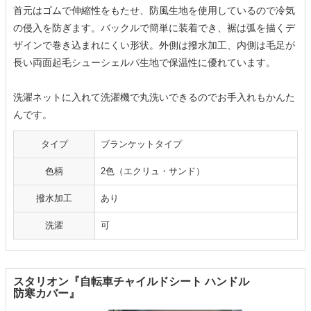
首元はゴムで伸縮性をもたせ、防風生地を使用しているので冷気
の侵入を防ぎます。バックルで簡単に装着でき、裾は弧を描くデ
ザインで巻き込まれにくい形状。外側は撥水加工、内側は毛足が
長い両面起毛シューシェルパ生地で保温性に優れています。
洗濯ネットに入れて洗濯機で丸洗いできるのでお手入れもかんた
んです。
タイプ
ブランケットタイプ
色柄
2色（エクリュ・サンド）
撥水加工
あり
洗濯
可
スタリオン『自転車チャイルドシート ハンドル
防寒カバー』