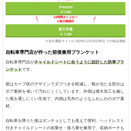
Amazon
￥7,390
24時間タイムセー
ル毎日開催中
楽天市場
￥ 7,390
※各社通販サイトの 2025年12月25日時点 での税込価格
自転車専門店が作った前後兼用ブランケット
自転車専門店が
チャイルドシートに合うように設計した防寒ブラ
ンケット
です。
裾はカーブ状のデザインでダブつきを軽減し、靴が当たる部分は
ボア素材を省いて汚れにくくしています。外側は撥水加工を施し
た風を通しにくい生地で、内側は毛布のようなふわふわのボア素
材。
自転車を降りた後はポンチョとしても使えて便利。ヘッドレスト
付きチャイルドシートの前乗せ・後ろ乗せ兼用で、収納ポーチも