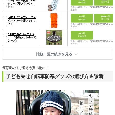
オージーケー技研『RBC
Amazon
楽天市場
シリーズ用ブランケッ
ト』
※各社通販サイトの 2025年12月25日時点 での税
込価格
3,800円
2,880〜円
LAKIA（ラキア）『チャ
Amazon
楽天市場
イルドシート用クッショ
ン』
※各社通販サイトの 2025年12月25日時点 での税
込価格
6,930円
CARESTAR（ケアスタ
楽天市場
ー）『蓄熱ホットキッズ
ケープ』
※各社通販サイトの 2025年12月26日時点 での税
込価格
比較一覧の続きを見る
保育園の送り迎えや買い物に！
子ども乗せ自転車防寒グッズの選び方＆診断