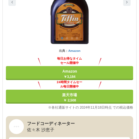
出典：
Amazon
毎日お得なタイム
セール開催中
Amazon
￥3,184
24時間タイムセー
ル毎日開催中
楽天市場
￥ 2,508
※各社通販サイトの 2024年11月18日時点 での税込価格
フードコーディネーター
佐々木 沙恵子