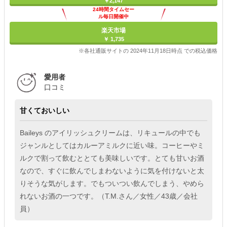
￥2,147
24時間タイムセー
ル毎日開催中
楽天市場
￥ 1,735
※各社通販サイトの 2024年11月18日時点 での税込価格
愛用者
口コミ
甘くておいしい
Baileys のアイリッシュクリームは、リキュールの中でも
ジャンルとしてはカルーアミルクに近い味。コーヒーやミ
ルクで割って飲むととても美味しいです。とても甘いお酒
なので、すぐに飲んでしまわないように気を付けないと太
りそうな気がします。でもついつい飲んでしまう、やめら
れないお酒の一つです。（T.M.さん／女性／43歳／会社
員）