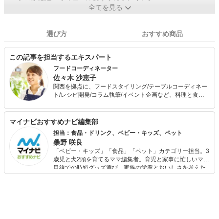
全てを見る
選び方
おすすめ商品
この記事を担当するエキスパート
フードコーディネーター
佐々木 沙恵子
関西を拠点に、フードスタイリング/テーブルコーディネー
ト/レシピ開発/コラム執筆/イベント企画など、料理と食空
間に関わる分野で幅広く活動中。 同時に、イギリス・デン
マークで暮らし現地レストランの厨房で働いた経験を活か
し、自宅で外国人向け料理教室を運営。
マイナビおすすめナビ編集部
担当：食品・ドリンク、ベビー・キッズ、ペット
桑野 咲良
「ベビー・キッズ」「食品」「ペット」カテゴリー担当。3
歳児と犬2頭を育てるママ編集者。育児と家事に忙しいママ
目線での時短グッズ選び、家族の栄養とおいしさを考えた
食品選び、束の間のリラックスタイムを楽しむためのスイ
ーツ選びに自信あり。鋭い目線で商品を見極め、少しでも
日々の生活が豊かになるものを紹介します。