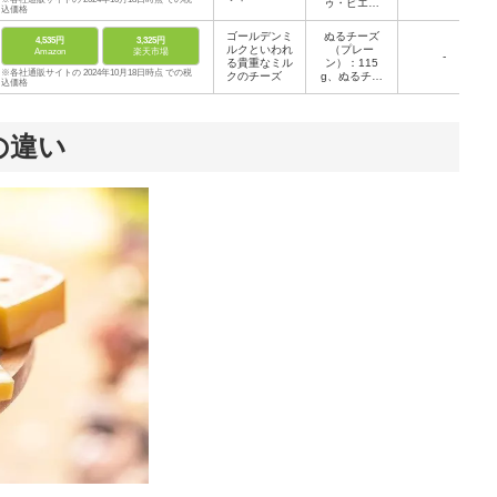
ゥ・ピエー
込価格
ル：100g、
ホワイト：1
ゴールデンミ
ぬるチーズ
4,535円
3,325円
25g、セピ
ルクといわれ
（プレー
Amazon
楽天市場
ア：100g、
-
る貴重なミル
ン）：115
ふらのバタ
※各社通販サイトの 2024年10月18日時点 での税
クのチーズ
g、ぬるチー
ー：70g
込価格
ズ（トマト＆
バジル）：1
15g、ぬるチ
ーズ（スモー
の違い
ク）：115g