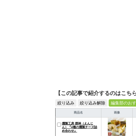
【この記事で紹介するのはこち
絞り込み
絞り込み解除
編集部のお
商品名
画像
燻製工房 煙神（えんじ
ん）『4種の燻製チーズ詰
め合わせ』