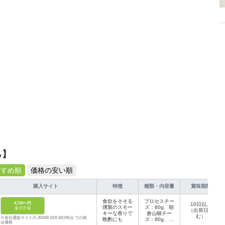
ら】
すすめ順
価格の安い順
購入サイト
特徴
種類・内容量
賞味期限
食欲をそそる
プロセスチー
4,710〜円
10日以上
燻製のスモー
ズ：80g、朝
楽天市場
（出荷日含
キーな香りで
倉山椒チー
む）
※各社通販サイトの 2024年10月18日時点 での税
晩酌にも
ズ：80g、ブ
込価格