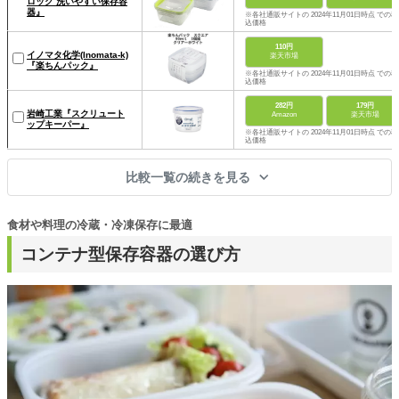
ロック 洗いやすい保存容
器』
※各社通販サイトの 2024年11月01日時点 での税
込価格
110円
イノマタ化学(Inomata-k)
楽天市場
『楽ちんパック』
※各社通販サイトの 2024年11月01日時点 での税
込価格
282円
179円
岩崎工業『スクリュート
Amazon
楽天市場
ップキーパー』
※各社通販サイトの 2024年11月01日時点 での税
込価格
比較一覧の続きを見る
食材や料理の冷蔵・冷凍保存に最適
コンテナ型保存容器の選び方