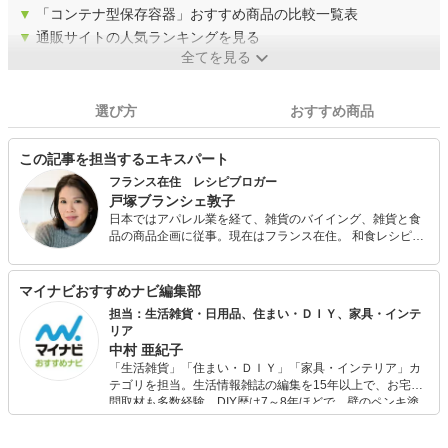
▼
「コンテナ型保存容器」おすすめ商品の比較一覧表
▼
通販サイトの人気ランキングを見る
全てを見る
選び方
おすすめ商品
この記事を担当するエキスパート
フランス在住 レシピブロガー
戸塚ブランシェ敦子
日本ではアパレル業を経て、雑貨のバイイング、雑貨と食
品の商品企画に従事。現在はフランス在住。 和食レシピを
フランス語で、フランスで学んだレシピを日本語で紹介し
たレシピブログ "La bonne poire -ラフランスの台所-"のブ
ロガー。 その他、不定期料理アトリエの主催、パリを中心
マイナビおすすめナビ編集部
とした情報サイト パリエトワのライター。
担当：生活雑貨・日用品、住まい・ＤＩＹ、家具・インテ
リア
中村 亜紀子
「生活雑貨」「住まい・ＤＩＹ」「家具・インテリア」カ
テゴリを担当。生活情報雑誌の編集を15年以上で、お宅訪
問取材も多数経験。DIY歴は7～8年ほどで、壁のペンキ塗
りや壁紙チェンジなどもチャレンジ済み。初心者でもモノ
選びがしやすい記事をお届けします！