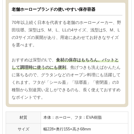
老舗ホーローブランドの使いやすい保存容器
70年以上続く日本を代表する老舗のホーローメーカー、野
田琺瑯。深型はS、M、L、LLの4サイズ、浅型はS、M、L
の3サイズの展開があり、用途にあわせてお好きなサイズ
を選べます。
おすすめは深型のLで、
食材の保存はもちろん、バットと
して調理時に使うのにも便利
。焦げつきも洗えばかんたん
に落ちるので、グラタンなどのオーブン料理にも活躍して
くれます。フタが「シール蓋」「琺瑯蓋」「密閉蓋」の3
種類から別途買い足しができるのも、長く使えておすすめ
なポイントです。
材質
本体：ホーロー、フタ：EVA樹脂
サイズ
幅228×奥行155×高さ68mm