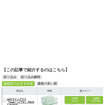
【この記事で紹介するのはこちら】
絞り込み
絞り込み解除
編集部のおすすめ順
価格の安い順
商品名
画像
購入サイト
2,701円
3,581円
AGCテクノグラス
Amazon
楽天市場
『iwaki（イワキ） PACK
& RANGE』