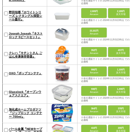
※各社通販サイトの 2024年11月01日時点 での税
込価格
2,009円
2,189円
野田琺瑯『ホワイトシリ
Amazon
楽天市場
ーズ レクタングル深型シ
ール蓋付』
※各社通販サイトの 2024年11月01日時点 での税
込価格
15,161円
Joseph Joseph『ネスト
Amazon
ロック 5ピースセット』
※各社通販サイトの 2024年11月01日時点 での税
込価格
352円
437円
クレハ『キチントさん ご
Amazon
楽天市場
はん冷凍保存容器』
※各社通販サイトの 2024年11月01日時点 での税
込価格
990円
1,100円
Amazon
楽天市場
OXO『ポップコンテナ』
※各社通販サイトの 2024年11月01日時点 での税
込価格
938円
1,298円
Glasslock『オーブンウ
Amazon
楽天市場
ェアスクエア』
※各社通販サイトの 2024年11月01日時点 での税
込価格
364円
378円
旭化成ホームプロダクツ
Amazon
楽天市場
『ジップロック コンテナ
ー 700ml』
※各社通販サイトの 2024年11月01日時点 での税
込価格
410円
200円
パール金属『NEWキープ
Amazon
楽天市場