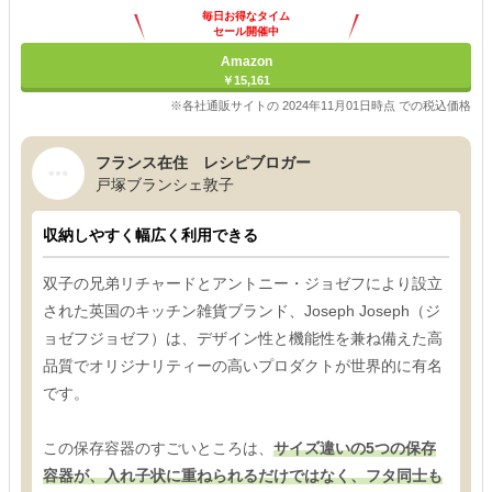
毎日お得なタイム
セール開催中
Amazon
￥15,161
※各社通販サイトの 2024年11月01日時点 での税込価格
フランス在住 レシピブロガー
戸塚ブランシェ敦子
収納しやすく幅広く利用できる
双子の兄弟リチャードとアントニー・ジョゼフにより設立
された英国のキッチン雑貨ブランド、Joseph Joseph（ジ
ョゼフジョゼフ）は、デザイン性と機能性を兼ね備えた高
品質でオリジナリティーの高いプロダクトが世界的に有名
です。
この保存容器のすごいところは、
サイズ違いの5つの保存
容器が、入れ子状に重ねられるだけではなく、フタ同士も