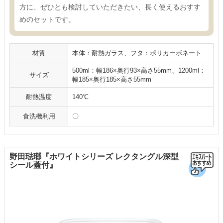
方に、ぜひとも検討していただきたい、長く使えるおすす
めのセットです。
材質
本体：耐熱ガラス、フタ：ポリカーボネート
500ml：幅186×奥行93×高さ55mm、1200ml：
サイズ
幅185×奥行185×高さ55mm
耐熱温度
140℃
食洗機利用
〇
野田琺瑯『ホワイトシリーズ レクタングル深型
シール蓋付』