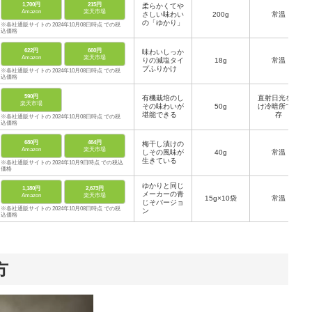
1,700円
215円
柔らかくてや
Amazon
楽天市場
さしい味わい
200g
常温
の「ゆかり」
※各社通販サイトの 2024年10月08日時点 での税
込価格
622円
660円
味わいしっか
Amazon
楽天市場
りの減塩タイ
18g
常温
プふりかけ
※各社通販サイトの 2024年10月08日時点 での税
込価格
590円
有機栽培のし
直射日光を避
楽天市場
その味わいが
50g
け冷暗所で保
堪能できる
存
※各社通販サイトの 2024年10月08日時点 での税
込価格
680円
464円
梅干し漬けの
Amazon
楽天市場
しその風味が
40g
常温
生きている
※各社通販サイトの 2024年10月9日時点 での税込
価格
ゆかりと同じ
1,180円
2,673円
メーカーの青
Amazon
楽天市場
15g×10袋
常温
じそバージョ
※各社通販サイトの 2024年10月08日時点 での税
ン
込価格
方