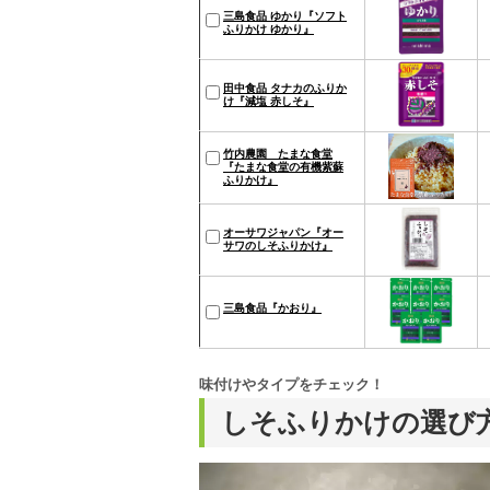
三島食品 ゆかり『ソフト
ふりかけ ゆかり』
田中食品 タナカのふりか
け『減塩 赤しそ』
竹内農園 たまな食堂
『たまな食堂の有機紫蘇
ふりかけ』
オーサワジャパン『オー
サワのしそふりかけ』
三島食品『かおり』
味付けやタイプをチェック！
しそふりかけの選び