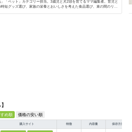
品」「ペット」カテゴリー担当。3歳児と犬2頭を育てるママ編集者。育児と
の時短グッズ選び、家族の栄養とおいしさを考えた食品選び、束の間のリラ
めのスイーツ選びに自信あり。鋭い目線で商品を見極め、少しでも日々の生
介します。
ら】
すすめ順
価格の安い順
購入サイト
特徴
内容量
保存方法