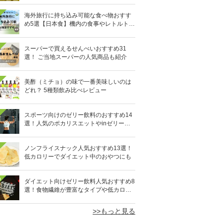
海外旅行に持ち込み可能な食べ物おすす
め5選【日本食】機内の食事やレトルト食
品など
スーパーで買えるせんべいおすすめ31
選！ ご当地スーパーの人気商品も紹介
美酢（ミチョ）の味で一番美味しいのは
どれ？ 5種類飲み比べレビュー
スポーツ向けのゼリー飲料のおすすめ14
選！人気のポカリスエットやinゼリーな
ど
ノンフライスナック人気おすすめ13選！
低カロリーでダイエット中のおやつにも
0
ダイエット向けゼリー飲料人気おすすめ8
選！食物繊維が豊富なタイプや低カロリ
ータイプなど
>>もっと見る