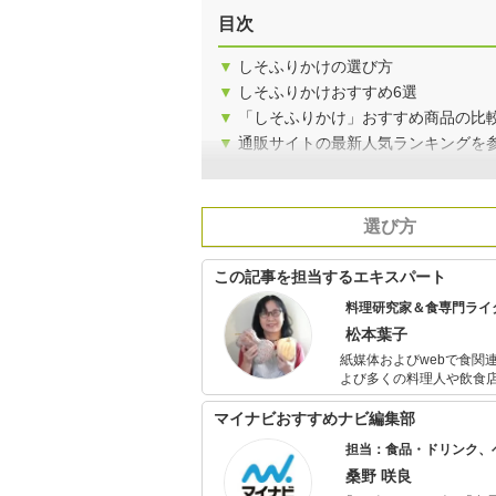
目次
▼
しそふりかけの選び方
▼
しそふりかけおすすめ6選
▼
「しそふりかけ」おすすめ商品の比
▼
通販サイトの最新人気ランキングを
選び方
この記事を担当するエキスパート
料理研究家＆食専門ライ
松本葉子
紙媒体およびwebで食関
よび多くの料理人や飲食
シピ提供・メニューアド
マイナビおすすめナビ編集部
担当：食品・ドリンク、
桑野 咲良