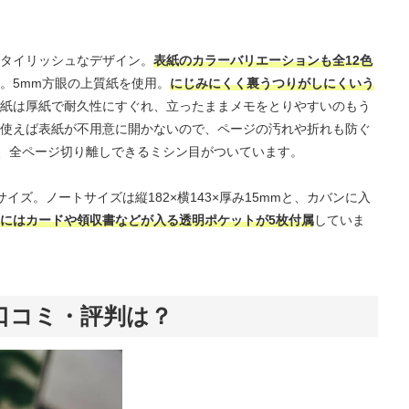
タイリッシュなデザイン。
表紙のカラーバリエーションも全12色
。5mm方眼の上質紙を使用。
にじみにくく裏うつりがしにくいう
紙は厚紙で耐久性にすぐれ、立ったままメモをとりやすいのもう
使えば表紙が不用意に開かないので、ページの汚れや折れも防ぐ
で、全ページ切り離しできるミシン目がついています。
イズ。ノートサイズは縦182×横143×厚み15mmと、カバンに入
にはカードや領収書などが入る透明ポケットが5枚付属
していま
口コミ・評判は？