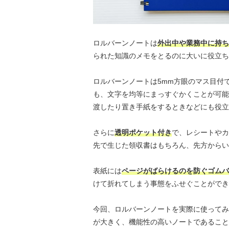
ロルバーンノートは
外出中や業務中に持ち
られた知識のメモをとるのに大いに役立ち
ロルバーンノートは5mm方眼のマス目付
も、文字を均等にまっすぐかくことが可能
渡したり置き手紙をするときなどにも役立
さらに
透明ポケット付き
で、レシートやカ
先で生じた領収書はもちろん、先方からい
表紙には
ページがばらけるのを防ぐゴムバ
けて折れてしまう事態をふせぐことができ
今回、ロルバーンノートを実際に使ってみ
が大きく、機能性の高いノートであること