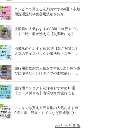
コンビニで買える洗剤おすすめ6選！衣類
用洗濯洗剤や食器用洗剤を紹介
洗濯袋の人気おすすめ13選！旅行やアウ
トドア時に服が洗える【災害時にも】
携帯氷のうおすすめ10選【暑さ対策に】
人気のアイスパックや魔法瓶・スティッ
ク型も
旅行用柔軟剤の人気おすすめ5選！持ち運
びに便利な小分けタイプや柔軟剤シート
を紹介
旅行用コンタクト洗浄液おすすめ10選
【ケース付きも】出張や海外旅行にも便
利
0
ドンキでも買える芳香剤の人気おすすめ1
0選！車・部屋・トイレなど用途別【いい
匂い】
>>もっと見る