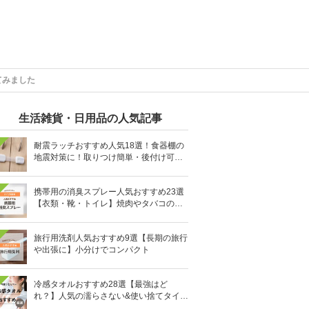
てみました
生活雑貨・日用品の人気記事
耐震ラッチおすすめ人気18選！食器棚の
地震対策に！取りつけ簡単・後付け可能
も
携帯用の消臭スプレー人気おすすめ23選
【衣類・靴・トイレ】焼肉やタバコのニ
オイにも
旅行用洗剤人気おすすめ9選【長期の旅行
や出張に】小分けでコンパクト
冷感タオルおすすめ28選【最強はど
れ？】人気の濡らさない&使い捨てタイプ
も