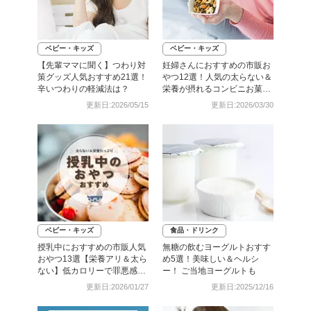
ベビー・キッズ
ベビー・キッズ
【先輩ママに聞く】つわり対
妊婦さんにおすすめの市販お
策グッズ人気おすすめ21選！
やつ12選！人気の太らない＆
辛いつわりの軽減法は？
栄養が摂れるコンビニお菓子
も紹介
更新日:2026/05/15
更新日:2026/03/30
ベビー・キッズ
食品・ドリンク
授乳中におすすめの市販人気
無糖の飲むヨーグルトおすす
おやつ13選【栄養アリ＆太ら
め5選！美味しい＆ヘルシ
ない】低カロリーで罪悪感ゼ
ー！ ご当地ヨーグルトも
ロ！
更新日:2026/01/27
更新日:2025/12/16