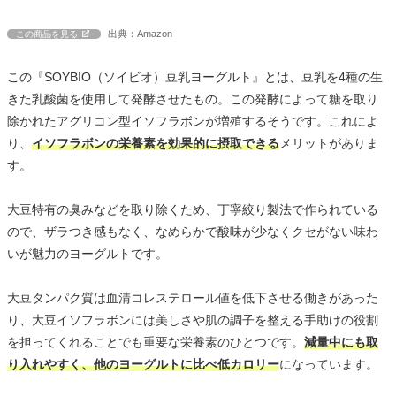
出典：Amazon
この商品を見る
この『SOYBIO（ソイビオ）豆乳ヨーグルト』とは、豆乳を4種の生
きた乳酸菌を使用して発酵させたもの。この発酵によって糖を取り
除かれたアグリコン型イソフラボンが増殖するそうです。これによ
り、
イソフラボンの栄養素を効果的に摂取できる
メリットがありま
す。
大豆特有の臭みなどを取り除くため、丁寧絞り製法で作られている
ので、ザラつき感もなく、なめらかで酸味が少なくクセがない味わ
いが魅力のヨーグルトです。
大豆タンパク質は血清コレステロール値を低下させる働きがあった
り、大豆イソフラボンには美しさや肌の調子を整える手助けの役割
を担ってくれることでも重要な栄養素のひとつです。
減量中にも取
り入れやすく、他のヨーグルトに比べ低カロリー
になっています。