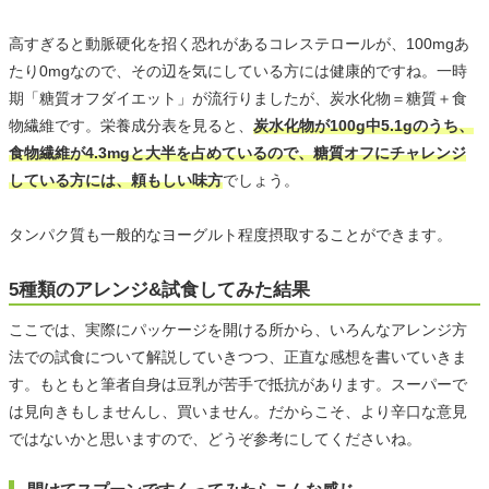
高すぎると動脈硬化を招く恐れがあるコレステロールが、100mgあ
たり0mgなので、その辺を気にしている方には健康的ですね。一時
期「糖質オフダイエット」が流行りましたが、炭水化物＝糖質＋食
物繊維です。栄養成分表を見ると、
炭水化物が100g中5.1gのうち、
食物繊維が4.3mgと大半を占めているので、糖質オフにチャレンジ
している方には、頼もしい味方
でしょう。
タンパク質も一般的なヨーグルト程度摂取することができます。
5種類のアレンジ&試食してみた結果
ここでは、実際にパッケージを開ける所から、いろんなアレンジ方
法での試食について解説していきつつ、正直な感想を書いていきま
す。もともと筆者自身は豆乳が苦手で抵抗があります。スーパーで
は見向きもしませんし、買いません。だからこそ、より辛口な意見
ではないかと思いますので、どうぞ参考にしてくださいね。