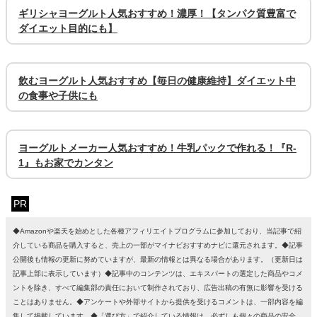
ギリシャヨーグルト人気おすすめ！濃厚！【タンパク質豊富で
ダイエット目的にも】
飲むヨーグルト人気おすすめ【毎日の健康維持】ダイエット中
の食事や子供にも
ヨーグルトメーカー人気おすすめ！牛乳パックで作れる！『R-
1』もお家でカンタン
PR
◆Amazonや楽天を始めとした各種アフィリエイトプログラムに参加しており、当記事で紹
介している商品を購入すると、売上の一部がマイナビおすすめナビに還元されます。◆記事
公開後も情報の更新に努めていますが、最新の情報とは異なる場合があります。（更新日は
記事上部に表示しています）◆記事中のコンテンツは、エキスパートの選定した商品やコメ
ントを除き、すべて編集部の責任において制作されており、広告出稿の有無に影響を受ける
ことはありません。◆アンケートや外部サイトから提供を受けるコメントは、一部内容を編
集して掲載しています。◆「選び方」で紹介している情報は、必ずしも個々の商品の安全