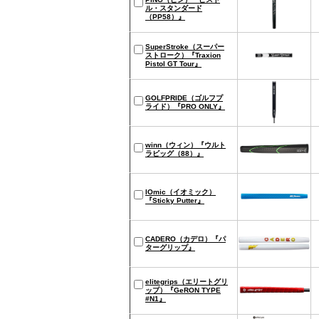
ル・スタンダード
（PP58）』
SuperStroke（スーパー
ストローク）『Traxion
Pistol GT Tour』
GOLFPRIDE（ゴルフプ
ライド）『PRO ONLY』
winn（ウィン）『ウルト
ラビッグ（88）』
IOmic（イオミック）
『Sticky Putter』
CADERO（カデロ）『パ
ターグリップ』
elitegrips（エリートグリ
ップ）『GeRON TYPE
#N1』