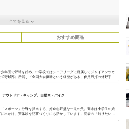
全てを見る
おすすめ商品
ツ少年団で野球を始め、中学校ではシニアリーグに所属してジャイアンツカ
軟式野球部に所属して全国大会優勝という経歴がある。俊足巧打の外野手で
うになった。 趣味はゴルフに釣り、カメラマンとして撮
ンシェルジュとしてモデルへのメイクも手掛ける。
、アウトドア・キャンプ、自動車・バイク
」「スポーツ」分野を担当する、好奇心旺盛な一児の父。週末は小学生の娘
グに出かけ、実体験を記事づくりにも活かしています。読者の「知りたい」
とをモットーに、信頼できるコンテンツ制作に努めています。