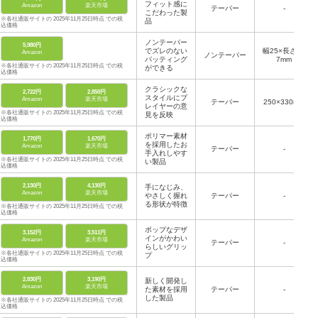
フィット感に
Amazon
楽天市場
テーパー
-
こだわった製
※各社通販サイトの 2025年11月25日時点 での税
品
込価格
ノンテーパー
5,980円
でズレのない
幅25×長さ26
Amazon
ノンテーパー
パッティング
7mm
※各社通販サイトの 2025年11月25日時点 での税
ができる
込価格
クラシックな
2,722円
2,850円
スタイルにプ
Amazon
楽天市場
テーパー
250×330mm
レイヤーの意
※各社通販サイトの 2025年11月25日時点 での税
見を反映
込価格
ポリマー素材
1,770円
1,670円
を採用したお
Amazon
楽天市場
テーパー
-
手入れしやす
※各社通販サイトの 2025年11月25日時点 での税
い製品
込価格
2,130円
4,130円
手になじみ、
Amazon
楽天市場
やさしく握れ
テーパー
-
る形状が特徴
※各社通販サイトの 2025年11月25日時点 での税
込価格
ポップなデザ
3,152円
3,511円
インがかわい
Amazon
楽天市場
テーパー
-
らしいグリッ
※各社通販サイトの 2025年11月25日時点 での税
プ
込価格
2,830円
3,190円
新しく開発し
Amazon
楽天市場
た素材を採用
テーパー
-
した製品
※各社通販サイトの 2025年11月25日時点 での税
込価格