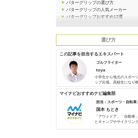
▼
パターグリップの選び方
▼
パターグリップの人気メーカー
▼
パターグリップおすすめ12選
選び方
この記事を担当するエキスパート
ゴルフライター
toya
小学生から地元のスポー
ップ出場。高校生になり
核弾頭タイプ。 現在は30歳を過ぎてから始めたゴルフにハマり、ゴルフライターとしてデビューしは
や5年。ついに自身のラジオ番組まで持つよ
マイナビおすすめナビ編集部
影を行ったり、コスメコ
担当：スポーツ・自転車
国本 もとき
「アウトドア」「自動車
とキャンプやサイクリン
を分かりやすく届けるこ