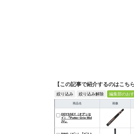
【この記事で紹介するのはこち
絞り込み
絞り込み解除
編集部のお
商品名
画像
ODYSSEY（オデッセ
イ）『Putter Grip Mid
JV』
PING（ピン）『ピスト