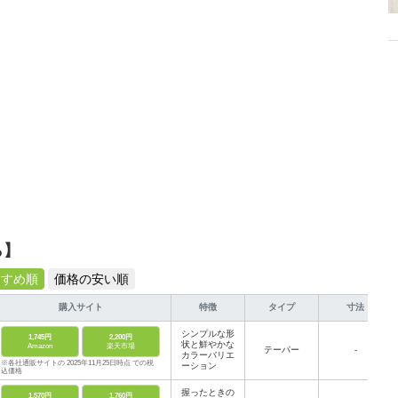
ら】
すすめ順
価格の安い順
購入サイト
特徴
タイプ
寸法
シンプルな形
1,745円
2,200円
状と鮮やかな
Amazon
楽天市場
テーパー
-
カラーバリエ
※各社通販サイトの 2025年11月25日時点 での税
ーション
込価格
握ったときの
1,570円
1,760円