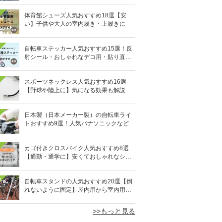
体育館シューズ人気おすすめ18選【安
い】子供や大人の室内履き・上履きに
自転車ステッカー人気おすすめ15選！反
射シール・おしゃれなデコ用・貼り直し
OKタイプも
スポーツネックレス人気おすすめ16選
【野球や陸上に】気になる効果も解説
日本製（日本メーカー製）の自転車ライ
トおすすめ9選！人気パナソニックなど
カゴ付きクロスバイク人気おすすめ8選
【通勤・通学に】安くておしゃれなシテ
ィクロスも
0
自転車スタンドの人気おすすめ20選【倒
れないように固定】屋内用から室内用ま
で
>>もっと見る