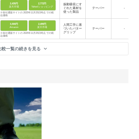
2,435円
2,772円
振動吸収にす
楽天市場
Yahoo!ショッピング
ぐれた素材を
テーパー
-
使った製品
※各社通販サイトの 2025年11月25日時点 での税
込価格
3,300円
2,499円
人間工学に基
Amazon
楽天市場
づいたパター
テーパー
-
グリップ
※各社通販サイトの 2025年11月25日時点 での税
込価格
比較一覧の続きを見る