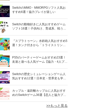
SwitchのMMO・MMORPGソフト人気お
すすめ6選！協力プレイが楽しい
Switchの動物好きに人気おすすめゲーム
ソフト16選！子供向け、育成系、戦う格
闘系も!?
『スプラトゥーン』水鉄砲人気おすすめ5
選！タンク付きから「トライストリンガ
ー」まで
PS5のパーティーゲームおすすめ23選！
友達と遊べる人気ゲーム【協力・4人プレ
イなど】
Switchの歴史シミュレーションゲーム人
気おすすめ12選！日本史・世界史も学べ
る
0
カップル・遠距離カップルに人気おすす
めのSwitchゲーム36選【恋人と協力プレ
イ】オンライン対応も
>>もっと見る