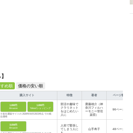
ら】
すすめ順
価格の安い順
購入サイト
特徴
著者
ページ数
部活や趣味で
齋藤雄介（神
1,650円
1,650円
クラリネット
奈川フィルハ
Amazon
Yahoo!ショッピング
96ページ
をはじめたい
ーモニー管弦
※各社通販サイトの 2026年04月20日時点 での税
人に
楽団）
込価格
3,034円
人前で緊張し
Amazon
てしまう人に
山手寿子
48ページ
も