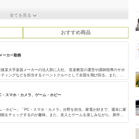
全てを見る
おすすめ商品
メーカー勤務
器メーカーの法人部に入社。 音楽教室の運営や講師指導のサポ
ッティングなどを担当するイベントクルーとして全国を飛び回る。また、出
も。 現在はピアノ講師のかたわらフリーランスライ
中。プライベートでは3児の母。
PC・スマホ・カメラ、ゲーム・ホビー
ム・ホビー」「PC・スマホ・カメラ」分野を担当。家電が好きで、週末に家
機能をチェックするのが趣味。また、友人とゲームを楽しみながら、新作タ
いち早くキャッチ。記事を通して、生活の質を底上げしてくれるスタイリッ
、みんなで楽しめるゲームを発信していきます！