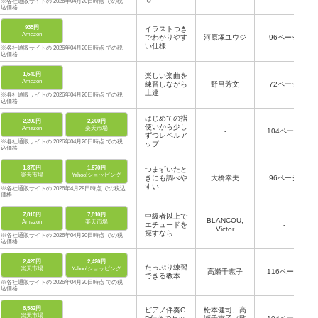
※各社通販サイトの 2026年04月20日時点 での税
込価格
935円
イラストつき
Amazon
でわかりやす
河原塚ユウジ
96ページ
い仕様
※各社通販サイトの 2026年04月20日時点 での税
込価格
1,640円
楽しい楽曲を
Amazon
練習しながら
野呂芳文
72ページ
上達
※各社通販サイトの 2026年04月20日時点 での税
込価格
はじめての指
2,200円
2,200円
使いから少し
Amazon
楽天市場
-
104ページ
ずつレベルア
※各社通販サイトの 2026年04月20日時点 での税
ップ
込価格
1,870円
1,870円
つまずいたと
楽天市場
Yahoo!ショッピング
きにも調べや
大橋幸夫
96ページ
すい
※各社通販サイトの 2026年4月28日時点 での税込
価格
7,810円
7,810円
中級者以上で
BLANCOU,
Amazon
楽天市場
エチュードを
-
Victor
探すなら
※各社通販サイトの 2026年04月20日時点 での税
込価格
2,420円
2,420円
たっぷり練習
楽天市場
Yahoo!ショッピング
高瀬千恵子
116ページ
できる教本
※各社通販サイトの 2026年04月20日時点 での税
込価格
6,582円
ピアノ伴奏C
松本健司、高
楽天市場