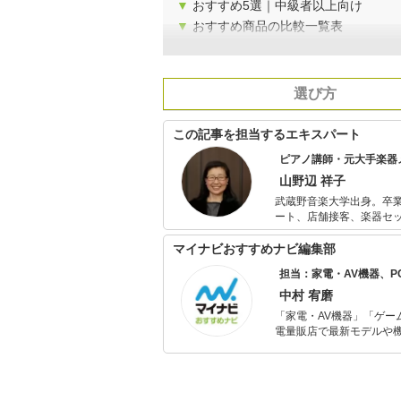
▼
おすすめ5選｜中級者以上向け
▼
おすすめ商品の比較一覧表
選び方
この記事を担当するエキスパート
ピアノ講師・元大手楽器
山野辺 祥子
武蔵野音楽大学出身。卒業後某大手楽
ート、店舗接客、楽器セ
版部に在勤中は楽譜校正、楽譜情報誌編集の経験
ター、校正者として活動
マイナビおすすめナビ編集部
担当：家電・AV機器、
中村 宥磨
「家電・AV機器」「ゲー
電量販店で最新モデルや
イトルやイベント情報も
シュで使いやすい家電や