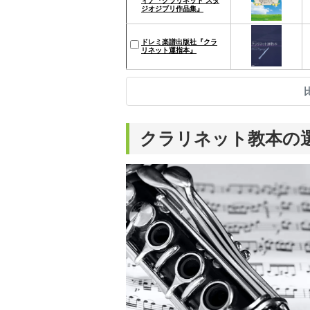
ィア『クラリネット スタ
ジオジブリ作品集』
ドレミ楽譜出版社『クラ
リネット運指本』
クラリネット教本の