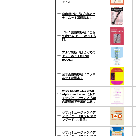
ット』
自由現代社『初心者のク
ラリネット基礎教本』
ドレミ楽譜出版社『これ
で吹ける クラリネット入
門』
アルソ出版『はじめての
クラリネットSONG
BOOK』
全音楽譜出版社『クラリ
ネット教則本』
Wise Music Classical
Alphonse Leduc（ルデ
ィック社）ブランク『40
の旋律的で発展的な練習
曲 第2巻』
ヤマハミュージックメデ
ィア『クラリネット スタ
ンダード100曲選』
ヤマハミュージックメデ