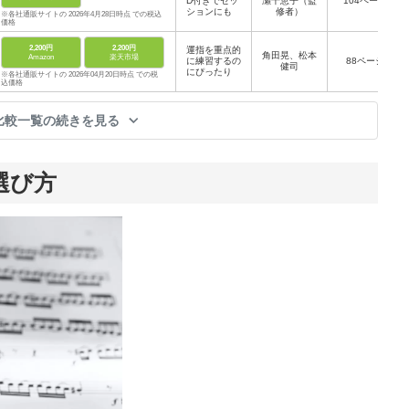
D付きでセッ
瀬千恵子（監
104ページ
ションにも
修者）
※各社通販サイトの 2026年4月28日時点 での税込
価格
2,200円
2,200円
運指を重点的
角田晃、松本
Amazon
楽天市場
に練習するの
88ページ
健司
にぴったり
※各社通販サイトの 2026年04月20日時点 での税
込価格
比較一覧の続きを見る
選び方