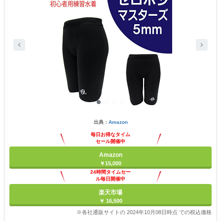
出典：
Amazon
毎日お得なタイム
セール開催中
Amazon
￥15,000
24時間タイムセー
ル毎日開催中
楽天市場
￥ 16,500
※各社通販サイトの 2024年10月08日時点 での税込価格