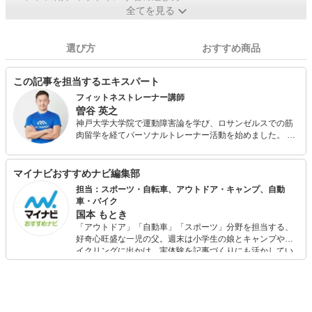
全てを見る
選び方
おすすめ商品
この記事を担当するエキスパート
フィットネストレーナー講師
曽谷 英之
神戸大学大学院で運動障害論を学び、ロサンゼルスでの筋
肉留学を経てパーソナルトレーナー活動を始めました。 ロ
ジカルで分かりやすい指導がトレーニング初心者の方にご
好評をいただき、パーソナルトレーニングマッチングサイ
ト 「MY TRAINERS(マイトレーナーズ)」の2018年度人気
マイナビおすすめナビ編集部
No.1トレーナーになりました。 現在は、フィットネストレ
担当：スポーツ・自転車、アウトドア・キャンプ、自動
ーナーを「一家に一台」提供するために、トレーナースク
車・バイク
ール「MY TRAINERSアカデミー」の講師を担当していま
国本 もとき
す。
「アウトドア」「自動車」「スポーツ」分野を担当する、
好奇心旺盛な一児の父。週末は小学生の娘とキャンプやサ
イクリングに出かけ、実体験を記事づくりにも活かしてい
ます。読者の「知りたい」を分かりやすく届けることをモ
ットーに、信頼できるコンテンツ制作に努めています。