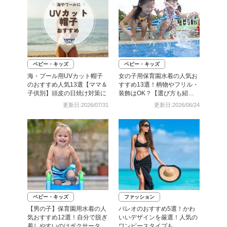
ベビー・キッズ
ベビー・キッズ
海・プール用UVカット帽子
女の子用保育園水着の人気お
のおすすめ人気13選【ママ＆
すすめ13選！柄物やフリル・
子供別】頭皮の日焼け対策に
装飾はOK？【選び方も紹
介】
更新日:2026/07/31
更新日:2026/06/24
ベビー・キッズ
ファッション
【男の子】保育園用水着の人
パレオのおすすめ5選！かわ
気おすすめ12選！自分で脱ぎ
いいデザインを厳選！人気の
着しやすいのはボクサータイ
ワンピースタイプも