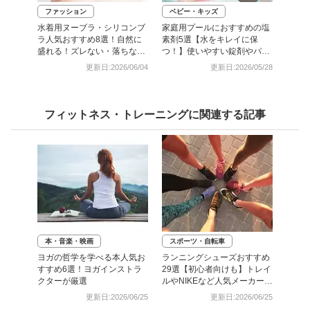
ファッション
ベビー・キッズ
水着用ヌーブラ・シリコンブ
家庭用プールにおすすめの塩
ラ人気おすすめ8選！自然に
素剤5選【水をキレイに保
盛れる！ズレない・落ちない
つ！】使いやすい錠剤やパウ
のは？
ダーなど
更新日:2026/06/04
更新日:2026/05/28
フィットネス・トレーニングに関連する記事
本・音楽・映画
スポーツ・自転車
ヨガの哲学を学べる本人気お
ランニングシューズおすすめ
すすめ6選！ヨガインストラ
29選【初心者向けも】トレイ
クターが厳選
ルやNIKEなど人気メーカー厳
選
更新日:2026/06/25
更新日:2026/06/25