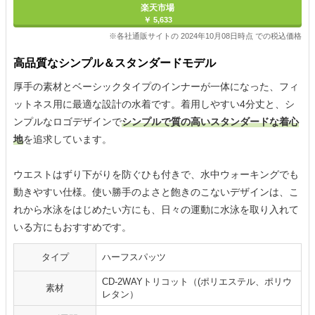
楽天市場
￥ 5,633
※各社通販サイトの 2024年10月08日時点 での税込価格
高品質なシンプル＆スタンダードモデル
厚手の素材とベーシックタイプのインナーが一体になった、フィ
ットネス用に最適な設計の水着です。着用しやすい4分丈と、シ
ンプルなロゴデザインで
シンプルで質の高いスタンダードな着心
地
を追求しています。
ウエストはずり下がりを防ぐひも付きで、水中ウォーキングでも
動きやすい仕様。使い勝手のよさと飽きのこないデザインは、こ
れから水泳をはじめたい方にも、日々の運動に水泳を取り入れて
いる方にもおすすめです。
タイプ
ハーフスパッツ
CD-2WAYトリコット（(ポリエステル、ポリウ
素材
レタン）