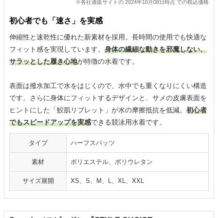
※各社通販サイトの 2024年10月08日時点 での税込価格
初心者でも「速さ」を実感
伸縮性と速乾性に優れた新素材を採用。長時間の使用でも快適な
フィット感を実現しています。
身体の繊細な動きを邪魔しない、
サラッとした履き心地
が特徴の水着です。
表面は撥水加工で水をはじくので、水中でも重くなりにくい構造
です。さらに身体にフィットするデザインと、サメの皮膚表面を
ヒントにした「鮫肌リブレット」が水の摩擦抵抗を低減。
初心者
でもスピードアップを実感
できる競泳用水着です。
タイプ
ハーフスパッツ
素材
ポリエステル、ポリウレタン
サイズ展開
XS、S、M、L、XL、XXL