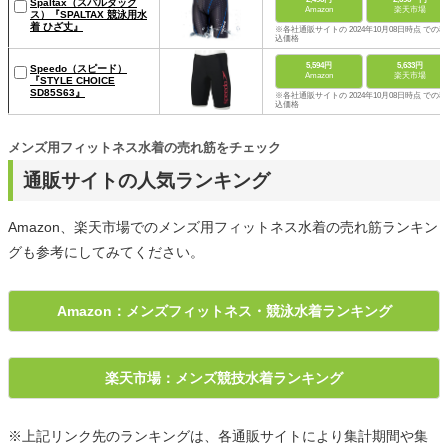
Spaltax（スパルタック
Amazon
楽天市場
ス）『SPALTAX 競泳用水
着 ひざ丈』
※各社通販サイトの 2024年10月08日時点 での税
込価格
5,594円
5,633円
Speedo（スピード）
Amazon
楽天市場
『STYLE CHOICE
SD85S63』
※各社通販サイトの 2024年10月08日時点 での税
込価格
メンズ用フィットネス水着の売れ筋をチェック
通販サイトの人気ランキング
Amazon、楽天市場でのメンズ用フィットネス水着の売れ筋ランキン
グも参考にしてみてください。
Amazon：メンズフィットネス・競泳水着ランキング
楽天市場：メンズ競技水着ランキング
※上記リンク先のランキングは、各通販サイトにより集計期間や集