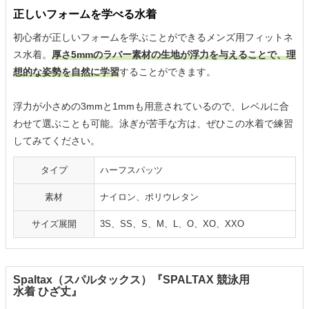
正しいフォームを学べる水着
初心者が正しいフォームを学ぶことができるメンズ用フィットネ
ス水着。
厚さ5mmのラバー素材の生地が浮力を与えることで、理
想的な姿勢を自然に学習
することができます。
浮力が小さめの3mmと1mmも用意されているので、レベルに合
わせて選ぶことも可能。泳ぎが苦手な方は、ぜひこの水着で練習
してみてください。
タイプ
ハーフスパッツ
素材
ナイロン、ポリウレタン
サイズ展開
3S、SS、S、M、L、O、XO、XXO
Spaltax（スパルタックス）『SPALTAX 競泳用
水着 ひざ丈』