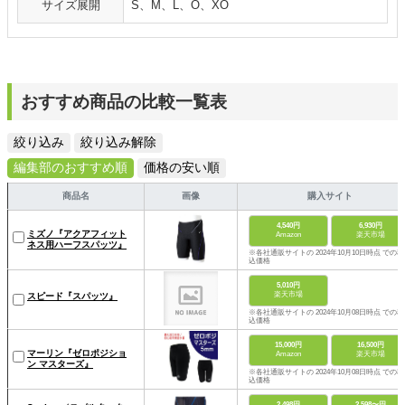
サイズ展開
S、M、L、O、XO
おすすめ商品の比較一覧表
絞り込み
絞り込み解除
編集部のおすすめ順
価格の安い順
商品名
画像
購入サイト
4,540円
6,930円
ミズノ『アクアフィット
Amazon
楽天市場
ネス用ハーフスパッツ』
※各社通販サイトの 2024年10月10日時点 での税
込価格
5,010円
楽天市場
スピード『スパッツ』
※各社通販サイトの 2024年10月08日時点 での税
込価格
15,000円
16,500円
マーリン『ゼロポジショ
Amazon
楽天市場
ン マスターズ』
※各社通販サイトの 2024年10月08日時点 での税
込価格
2,498円
2,598〜円