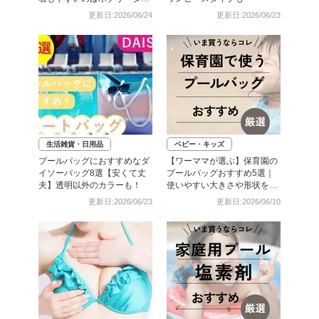
プも
更新日:2026/06/24
更新日:2026/06/23
生活雑貨・日用品
ベビー・キッズ
プールバッグにおすすめなダ
【ワーママが選ぶ】保育園の
イソーバッグ8選【安くて丈
プールバッグおすすめ5選｜
夫】透明以外のカラーも！
使いやすい大きさや形状を紹
介！
更新日:2026/06/23
更新日:2026/06/10