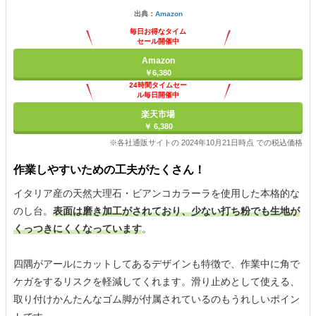
出典：
Amazon
毎日お得なタイム
セール開催中
Amazon
￥6,380
24時間タイムセー
ル毎日開催中
楽天市場
￥ 6,380
※各社通販サイトの 2024年10月21日時点 での税込価格
作業しやすいための工夫がたくさん！
イタリア産の天然大理石・ビアンコカラーラを使用した本格的な
のし台。
表面は磨き加工がされており、少ない打ち粉でも生地が
くっつきにくくなっています
。
四隅がアールにカットしてあるデザインも特徴で、作業中に角で
ケガをするリスクを軽減してくれます。滑り止めとして使える、
取り付けかんたんなゴム脚が付属されているのもうれしいポイン