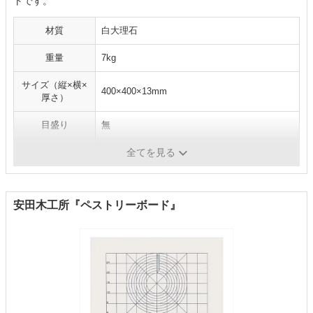
トです。
材質
白大理石
重量
7kg
サイズ（縦×横×
400×400×13mm
厚さ）
目盛り
無
耐熱温度
-
全てを見る
安田木工所『ペストリーボード』