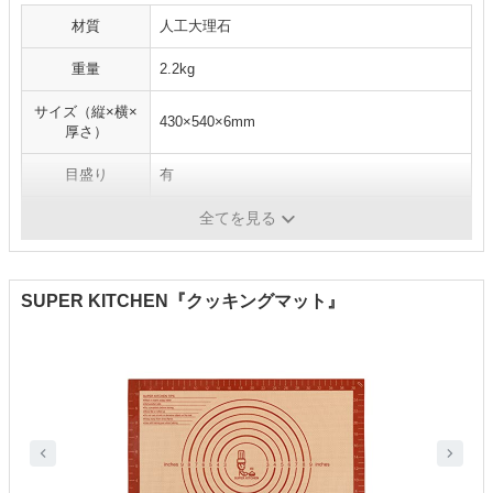
材質
人工大理石
重量
2.2kg
サイズ（縦×横×
430×540×6mm
厚さ）
目盛り
有
耐熱温度
200℃
全てを見る
SUPER KITCHEN『クッキングマット』