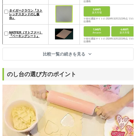
込価格
3,699円
タイガークラウン『スト
楽天市場
レッチスタンドのし板
台』
※各社通販サイトの 2024年10月21日時点 での税
込価格
7,045円
4,455円
MATFER（マトファー）
Amazon
楽天市場
『ベーキングシート』
※各社通販サイトの 2024年10月22日時点 での税
込価格
比較一覧の続きを見る
のし台の選び方のポイント