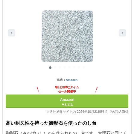
出典：
Amazon
毎日お得なタイム
セール開催中
Amazon
￥5,113
※各社通販サイトの 2024年10月21日時点 での税込価格
高い耐久性を持った御影石を使ったのし台
御影石（みかげいし）から作られたのし台です。大理石と同じく