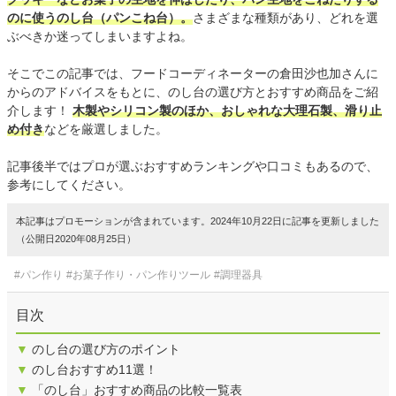
のに使うのし台（パンこね台）。
さまざまな種類があり、どれを選
ぶべきか迷ってしまいますよね。
そこでこの記事では、フードコーディネーターの倉田沙也加さんに
からのアドバイスをもとに、のし台の選び方とおすすめ商品をご紹
介します！
木製やシリコン製のほか、おしゃれな大理石製、滑り止
め付き
などを厳選しました。
記事後半ではプロが選ぶおすすめランキングや口コミもあるので、
参考にしてください。
本記事はプロモーションが含まれています。2024年10月22日に記事を更新しました
（公開日2020年08月25日）
#パン作り
#お菓子作り・パン作りツール
#調理器具
目次
▼
のし台の選び方のポイント
▼
のし台おすすめ11選！
▼
「のし台」おすすめ商品の比較一覧表