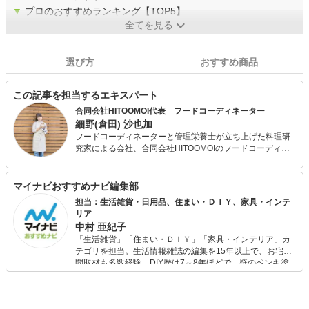
▼
プロのおすすめランキング【TOP5】
全てを見る
選び方
おすすめ商品
この記事を担当するエキスパート
合同会社HITOOMOI代表 フードコーディネーター
細野(倉田) 沙也加
フードコーディネーターと管理栄養士が立ち上げた料理研
究家による会社、合同会社HITOOMOIのフードコーディネ
ーターです。 大切な人のために手作りの料理を振る舞うシ
ーンを作ることで、 生きててよかったと思える社会の実現
を目指しています。 主にレシピの開発、記事執筆、栄養計
マイナビおすすめナビ編集部
算、商品開発、食・健康に関するコンサルティングを行っ
担当：生活雑貨・日用品、住まい・ＤＩＹ、家具・インテ
ています。SNSで手作り料理を発信中。
リア
中村 亜紀子
「生活雑貨」「住まい・ＤＩＹ」「家具・インテリア」カ
テゴリを担当。生活情報雑誌の編集を15年以上で、お宅訪
問取材も多数経験。DIY歴は7～8年ほどで、壁のペンキ塗
りや壁紙チェンジなどもチャレンジ済み。初心者でもモノ
選びがしやすい記事をお届けします！