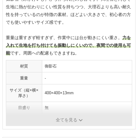
生地に熱が伝わりにくい性質を持ちつつ、大理石よりも高い耐久
性を持っているのが特徴の素材。ほどよい大きさで、初心者の方
でも使いやすいサイズ感です。
重量は重すぎず軽すぎず、作業中には台が動きにくい重さ。
力を
入れて生地を打ち付けても振動しにくいので、夜間での使用も可
能
です。周囲への配慮もできますね。
材質
御影石
重量
-
サイズ（縦×横×
400×400×13mm
厚さ）
目盛り
無
耐熱温度
-
全てを見る