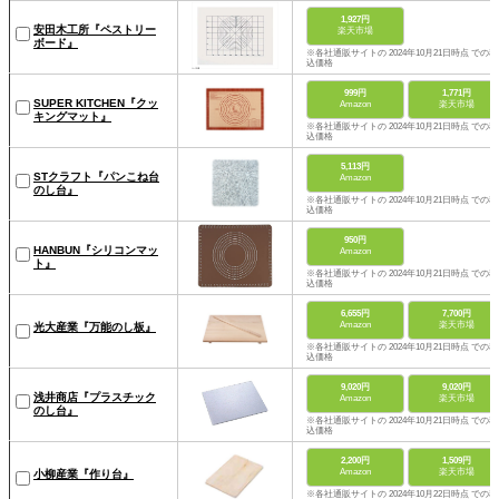
1,927円
安田木工所『ペストリー
楽天市場
ボード』
※各社通販サイトの 2024年10月21日時点 での税
込価格
999円
1,771円
SUPER KITCHEN『クッ
Amazon
楽天市場
キングマット』
※各社通販サイトの 2024年10月21日時点 での税
込価格
5,113円
STクラフト『パンこね台
Amazon
のし台』
※各社通販サイトの 2024年10月21日時点 での税
込価格
950円
HANBUN『シリコンマッ
Amazon
ト』
※各社通販サイトの 2024年10月21日時点 での税
込価格
6,655円
7,700円
Amazon
楽天市場
光大産業『万能のし板』
※各社通販サイトの 2024年10月21日時点 での税
込価格
9,020円
9,020円
浅井商店『プラスチック
Amazon
楽天市場
のし台』
※各社通販サイトの 2024年10月21日時点 での税
込価格
2,200円
1,509円
Amazon
楽天市場
小柳産業『作り台』
※各社通販サイトの 2024年10月22日時点 での税