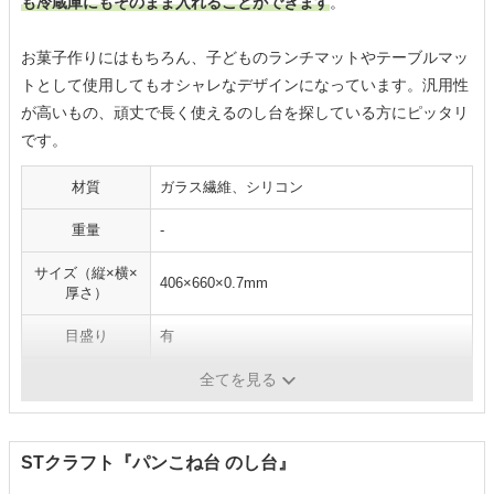
も冷蔵庫にもそのまま入れることができます
。
お菓子作りにはもちろん、子どものランチマットやテーブルマッ
トとして使用してもオシャレなデザインになっています。汎用性
が高いもの、頑丈で長く使えるのし台を探している方にピッタリ
です。
材質
ガラス繊維、シリコン
重量
-
サイズ（縦×横×
406×660×0.7mm
厚さ）
目盛り
有
耐熱温度
－34℃～243℃
全てを見る
STクラフト『パンこね台 のし台』