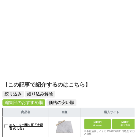
【この記事で紹介するのはこちら】
絞り込み
絞り込み解除
編集部のおすすめ順
価格の安い順
商品名
画像
購入サイト
6,380円
6,380円
エム・ジー関ヶ原『大理
Amazon
楽天市場
石 のし台』
※各社通販サイトの 2024年10月21日時点 での税
込価格