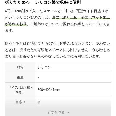
折りたためる！ シリコン製で収納に便利
4辺に1cm刻みで入ったスケールと、中央に円型ガイド目盛りが
付いたシリコン製ののし台。
裏には滑り止め、表面はマット加工
がされており
、生地離れがいいので捏ねる作業もスムーズにでき
ます。
使ったあとは丸洗いできるので、お手入れもカンタン。使わない
ときは、折りたためば収納スペースにも困りません。うち粉をあ
まり使う必要がないものを探している方にも向いています。
材質
シリコン
重量
-
サイズ（縦×横×
500×400×1mm
厚さ）
目盛り
有
耐熱温度
-
全てを見る