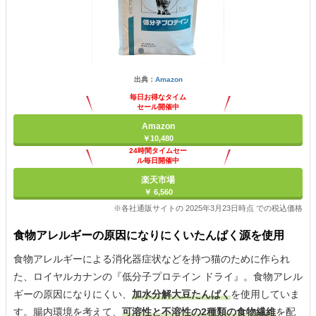
出典：
Amazon
毎日お得なタイム
セール開催中
Amazon
￥10,480
24時間タイムセー
ル毎日開催中
楽天市場
￥ 6,560
※各社通販サイトの 2025年3月23日時点 での税込価格
食物アレルギーの原因になりにくいたんぱく源を使用
食物アレルギーによる消化器症状などを持つ猫のために作られ
た、ロイヤルカナンの『低分子プロテイン ドライ』。食物アレル
ギーの原因になりにくい、
加水分解大豆たんぱく
を使用していま
す。腸内環境を考えて、
可溶性と不溶性の2種類の食物繊維
を配