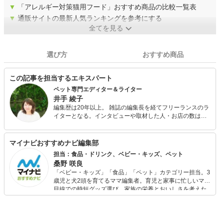
▼
「アレルギー対策猫用フード」おすすめ商品の比較一覧表
▼
通販サイトの最新人気ランキングを参考にする
全てを見る
選び方
おすすめ商品
この記事を担当するエキスパート
ペット専門エディター＆ライター
井手 綾子
編集歴は20年以上。 雑誌の編集長を経てフリーランスのラ
イターとなる。インタビューや取材した人・お店の数は
1000以上。クスっと笑えるものから、読んでタメになる読
み込む記事までさまざまな記事を執筆している。 中でも、
医療ものや動物関係が得意。今までに買ったことのある動
マイナビおすすめナビ編集部
物は、犬、猫、鳩、インコ、ジュウシマツ、キジ、リス、
担当：食品・ドリンク、ベビー・キッズ、ペット
ウサギ、カメ、鶏、ウシガエル、金魚、カタツムリ、てん
桑野 咲良
とう虫、カブトエビなど。
「ベビー・キッズ」「食品」「ペット」カテゴリー担当。3
歳児と犬2頭を育てるママ編集者。育児と家事に忙しいママ
目線での時短グッズ選び、家族の栄養とおいしさを考えた
食品選び、束の間のリラックスタイムを楽しむためのスイ
ーツ選びに自信あり。鋭い目線で商品を見極め、少しでも
日々の生活が豊かになるものを紹介します。