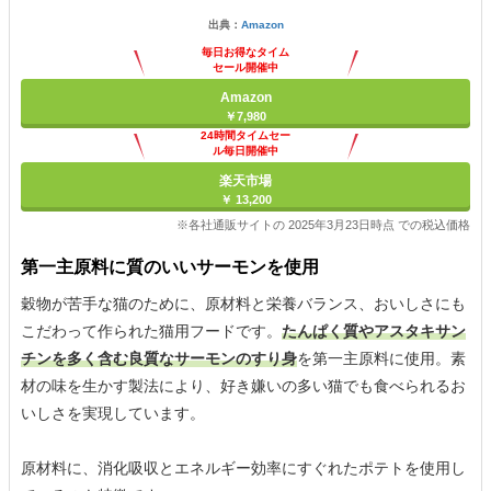
出典：
Amazon
毎日お得なタイム
セール開催中
Amazon
￥7,980
24時間タイムセー
ル毎日開催中
楽天市場
￥ 13,200
※各社通販サイトの 2025年3月23日時点 での税込価格
第一主原料に質のいいサーモンを使用
穀物が苦手な猫のために、原材料と栄養バランス、おいしさにも
こだわって作られた猫用フードです。
たんぱく質やアスタキサン
チンを多く含む良質なサーモンのすり身
を第一主原料に使用。素
材の味を生かす製法により、好き嫌いの多い猫でも食べられるお
いしさを実現しています。
原材料に、消化吸収とエネルギー効率にすぐれたポテトを使用し