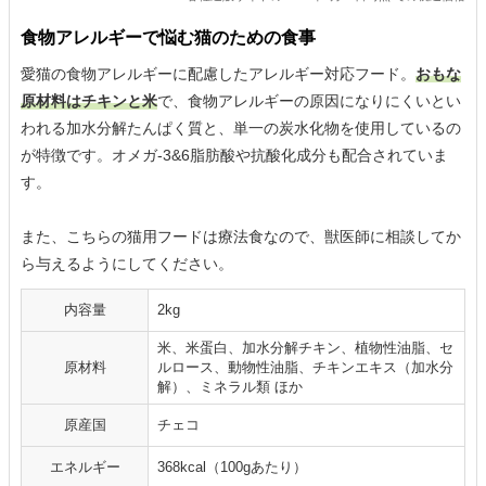
食物アレルギーで悩む猫のための食事
愛猫の食物アレルギーに配慮したアレルギー対応フード。
おもな
原材料はチキンと米
で、食物アレルギーの原因になりにくいとい
われる加水分解たんぱく質と、単一の炭水化物を使用しているの
が特徴です。オメガ-3&6脂肪酸や抗酸化成分も配合されていま
す。
また、こちらの猫用フードは療法食なので、獣医師に相談してか
ら与えるようにしてください。
内容量
2kg
米、米蛋白、加水分解チキン、植物性油脂、セ
原材料
ルロース、動物性油脂、チキンエキス（加水分
解）、ミネラル類 ほか
原産国
チェコ
エネルギー
368kcal（100gあたり）