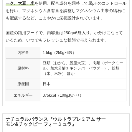
ーク、大豆、米
を使用。配合成分を調整して尿pHのコントロール
を行い、マグネシウム含有量を調整しマグネシウム由来の結石に
も配慮するなど、こまやかに栄養設計されています。
国産の猫用フードで、内容量は250g×6袋入り。小分けになって
いるため、いつでもフレッシュな状態で与えられます。
内容量
1.5kg（250g×6袋）
豆類（おから、脱脂大豆）、肉類（ポークミー
原材料
ル、加水分解チキンレバーパウダー）、穀類
（米、米粉） ほか
原産国
日本
エネルギー
375kcal（100gあたり）
ナチュラルバランス『ウルトラプレミアム サー
モン&チックピー フォーミュラ』