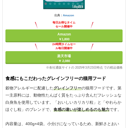
出典：
Amazon
毎日お得なタイム
セール開催中
Amazon
￥1,800
24時間タイムセー
ル毎日開催中
楽天市場
￥ 2,080
※各社通販サイトの 2025年3月23日時点 での税込価格
食感にもこだわったグレインフリーの猫用フード
穀物アレルギーに配慮した
グレインフリー
の猫用フードです。第
一主原料には、動物性たんぱく質をたっぷり含んだフレッシュな
白身魚を使用しています。「おいしいカリカリ粒」と「やわらか
ほぐし粒」のブレンドで、
食感の違いが楽しめるのも魅力
です。
内容量は、400g×4袋。小分けになっているため、新鮮さとおい