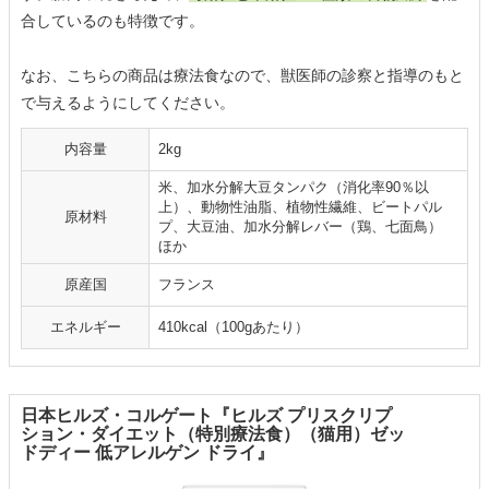
合しているのも特徴です。
なお、こちらの商品は療法食なので、獣医師の診察と指導のもと
で与えるようにしてください。
内容量
2kg
米、加水分解大豆タンパク（消化率90％以
上）、動物性油脂、植物性繊維、ビートパル
原材料
プ、大豆油、加水分解レバー（鶏、七面鳥）
ほか
原産国
フランス
エネルギー
410kcal（100gあたり）
日本ヒルズ・コルゲート『ヒルズ プリスクリプ
ション・ダイエット（特別療法食）（猫用）ゼッ
ドディー 低アレルゲン ドライ』