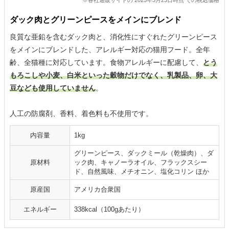
※各社通販サイトの 2025年3月23日時点 での税込価格
ダック肉とグリーンピースをメインにブレンド
良質な亜鉛を含むダック肉と、消化性にすぐれたグリーンピース
をメインにブレンドした、アレルギー対応の猫用フード。全年
齢、全猫種に対応しています。食物アレルギーに配慮して、
とう
もろこしや小麦、白米といった穀物だけでなく、乳製品、卵、大
豆なども使用していません
。
人工の防腐剤、香料、着色料も不使用です。
内容量
1kg
グリーンピース、ダックミール（乾燥肉）、ダ
原材料
ック肉、キャノーラオイル、フラックスシー
ド、自然風味、メチオニン、塩化コリン ほか
原産国
アメリカ合衆国
エネルギー
338kcal（100gあたり）