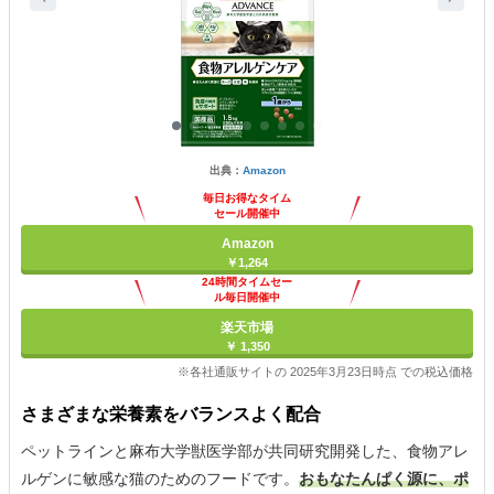
出典：
Amazon
毎日お得なタイム
セール開催中
Amazon
￥1,264
24時間タイムセー
ル毎日開催中
楽天市場
￥ 1,350
※各社通販サイトの 2025年3月23日時点 での税込価格
さまざまな栄養素をバランスよく配合
ペットラインと麻布大学獣医学部が共同研究開発した、食物アレ
ルゲンに敏感な猫のためのフードです。
おもなたんぱく源に、ポ