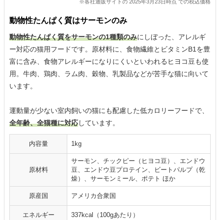
※各社通販サイトの 2025年3月23日時点 での税込価格
動物性たんぱく質はサーモンのみ
動物性たんぱく質をサーモンの1種類のみ
にしぼった、アレルギ
ー対応の猫用フードです。原材料に、食物繊維とビタミンB1を豊
富に含み、食物アレルギーになりにくいといわれるヒヨコ豆も使
用。牛肉、鶏肉、ラム肉、穀物、乳製品などが苦手な猫に向いて
います。
運動量が少ない室内飼いの猫にも配慮した低カロリーフードで、
全年齢、全猫種に対応
しています。
内容量
1kg
サーモン、チックピー（ヒヨコ豆）、エンドウ
原材料
豆、エンドウ豆プロテイン、ビートパルプ（乾
燥）、サーモンミール、ポテト ほか
原産国
アメリカ合衆国
エネルギー
337kcal（100gあたり）