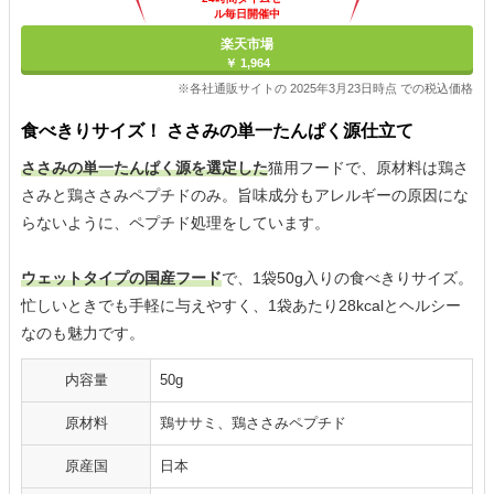
ル毎日開催中
楽天市場
￥ 1,964
※各社通販サイトの 2025年3月23日時点 での税込価格
食べきりサイズ！ ささみの単一たんぱく源仕立て
ささみの単一たんぱく源を選定した
猫用フードで、原材料は鶏さ
さみと鶏ささみペプチドのみ。旨味成分もアレルギーの原因にな
らないように、ペプチド処理をしています。
ウェットタイプの国産フード
で、1袋50g入りの食べきりサイズ。
忙しいときでも手軽に与えやすく、1袋あたり28kcalとヘルシー
なのも魅力です。
内容量
50g
原材料
鶏ササミ、鶏ささみペプチド
原産国
日本