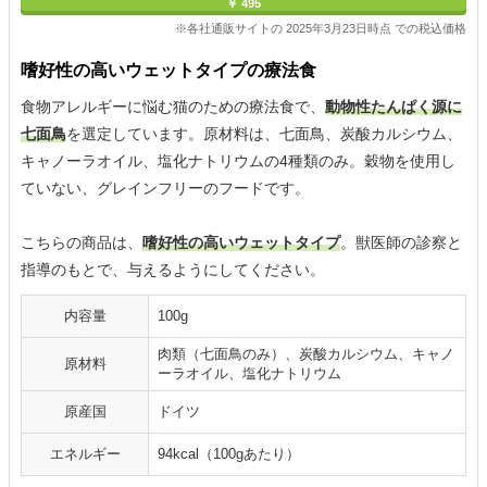
￥ 495
※各社通販サイトの 2025年3月23日時点 での税込価格
嗜好性の高いウェットタイプの療法食
食物アレルギーに悩む猫のための療法食で、
動物性たんぱく源に
七面鳥
を選定しています。原材料は、七面鳥、炭酸カルシウム、
キャノーラオイル、塩化ナトリウムの4種類のみ。穀物を使用し
ていない、グレインフリーのフードです。
こちらの商品は、
嗜好性の高いウェットタイプ
。獣医師の診察と
指導のもとで、与えるようにしてください。
内容量
100g
肉類（七面鳥のみ）、炭酸カルシウム、キャノ
原材料
ーラオイル、塩化ナトリウム
原産国
ドイツ
エネルギー
94kcal（100gあたり）