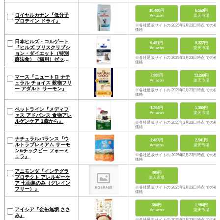
10,480円
6,560円
ロイヤルカナン『低分子
Amazon
楽天市場
プロテイン ドライ』
※各社通販サイトの 2025年3月23日時点 での税
価格
日本ヒルズ・コルゲート
6,491円
8,327円
『ヒルズ プリスクリプシ
Amazon
楽天市場
ョン・ダイエット（特別
※各社通販サイトの 2025年3月23日時点 での税
療法食）（猫用）ゼッド
価格
ディー 低アレルゲン ドラ
イ』
7,980円
13,200円
マース『ニュートロ ナチ
Amazon
楽天市場
ュラル チョイス 穀物フリ
ー アダルト サーモン』
※各社通販サイトの 2025年3月23日時点 での税
価格
1,264円
1,350円
ペットライン『メディフ
Amazon
楽天市場
ァス アドバンス 食物アレ
ルゲンケア 1歳から』
※各社通販サイトの 2025年3月23日時点 での税
価格
ナチュラルバランス『ウ
2,487円
2,541円
ルトラプレミアム サーモ
Amazon
楽天市場
ン&チックピー フォーミ
※各社通販サイトの 2025年3月23日時点 での税
ュラ』
価格
アニモンダ『インテグラ
495円
プロテクト アレルギーケ
楽天市場
ア 七面鳥のみ（グレイン
※各社通販サイトの 2025年3月23日時点 での税
フリー）』
価格
364円
1,964円
アイシア『金缶無垢 ささ
Amazon
楽天市場
み』
※各社通販サイトの 2025年3月23日時点 での税