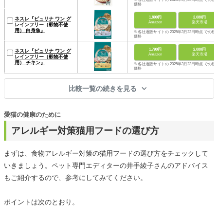
価格
1,800円
2,080円
ネスレ『ピュリナ ワン グ
Amazon
楽天市場
レインフリー（穀物不使
用） 白身魚』
※各社通販サイトの 2025年3月23日時点 での税
価格
1,790円
2,080円
ネスレ『ピュリナ ワン グ
Amazon
楽天市場
レインフリー（穀物不使
用） チキン』
※各社通販サイトの 2025年3月23日時点 での税
価格
比較一覧の続きを見る
愛猫の健康のために
アレルギー対策猫用フードの選び方
まずは、食物アレルギー対策の猫用フードの選び方をチェックして
いきましょう。ペット専門エディターの井手綾子さんのアドバイス
もご紹介するので、参考にしてみてください。
ポイントは次のとおり。