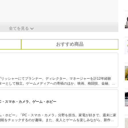
全てを見る
おすすめ商品
ブリッシャーにてプランナー、ディレクター、マネージャーを計12年経験
イターとして独立。ゲームメディアへの寄稿のほか、映画、格闘技、金融、自
野にて執筆活動を行う。綿密なリサーチと取材から生み出される、網羅性の
76年生まれ。栃木県出身。
PC・スマホ・カメラ、ゲーム・ホビー
ム・ホビー」「PC・スマホ・カメラ」分野を担当。家電が好きで、週末に家
機能をチェックするのが趣味。また、友人とゲームを楽しみながら、新作タ
いち早くキャッチ。記事を通して、生活の質を底上げしてくれるスタイリッ