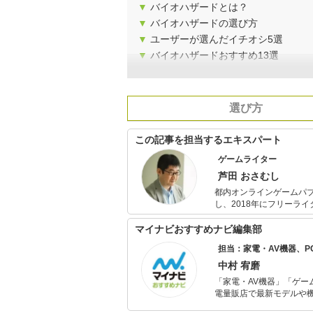
▼
バイオハザードとは？
▼
バイオハザードの選び方
▼
ユーザーが選んだイチオシ5選
▼
バイオハザードおすすめ13選
選び方
この記事を担当するエキスパート
ゲームライター
芦田 おさむし
都内オンラインゲームパ
し、2018年にフリーラ
動車、ビジネスなど多分
高い記事に定評あり。19
マイナビおすすめナビ編集部
担当：家電・AV機器、
中村 宥磨
「家電・AV機器」「ゲー
電量販店で最新モデルや
イトルやイベント情報も