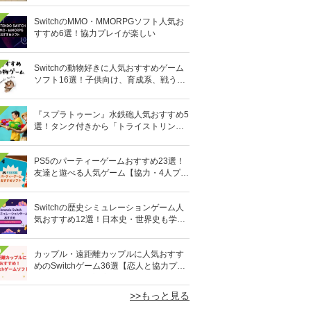
SwitchのMMO・MMORPGソフト人気お
すすめ6選！協力プレイが楽しい
Switchの動物好きに人気おすすめゲーム
ソフト16選！子供向け、育成系、戦う格
闘系も!?
『スプラトゥーン』水鉄砲人気おすすめ5
選！タンク付きから「トライストリンガ
ー」まで
PS5のパーティーゲームおすすめ23選！
友達と遊べる人気ゲーム【協力・4人プレ
イなど】
Switchの歴史シミュレーションゲーム人
気おすすめ12選！日本史・世界史も学べ
る
0
カップル・遠距離カップルに人気おすす
めのSwitchゲーム36選【恋人と協力プレ
イ】オンライン対応も
>>もっと見る