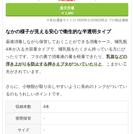
楽天市場
￥ 1,980
※各社通販サイトの 2025年11月06日時点 での税込価格
なかの様子が見える安心で衛生的な半透明タイプ
薬液消毒しながら保管しておくことができる消毒ケース。哺乳瓶
4本が入る大容量タイプで、哺乳瓶をたくさん持っている方にぴ
ったりです。フタの裏で消毒液の量を軽量できたり、
乳首などの
浮き上がりを防止する押さえブタがついていたりと
、こまかい工
夫がされています。
さらに、小物類が取り出しやすいように長めのトングがついてい
るのもうれしいポイントです。
収納本数
4本
密閉保管
-
サイズ
-