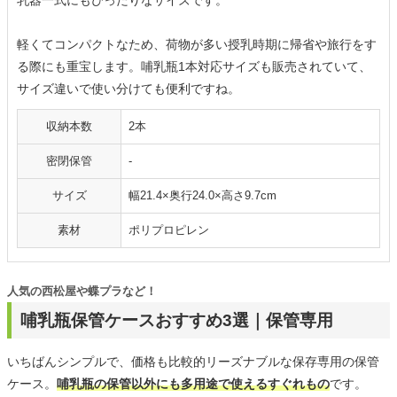
乳器一式にもぴったりなサイズです。
軽くてコンパクトなため、荷物が多い授乳時期に帰省や旅行をす
る際にも重宝します。哺乳瓶1本対応サイズも販売されていて、
サイズ違いで使い分けても便利ですね。
収納本数
2本
密閉保管
-
サイズ
幅21.4×奥行24.0×高さ9.7cm
素材
ポリプロピレン
人気の西松屋や蝶プラなど！
哺乳瓶保管ケースおすすめ3選｜保管専用
いちばんシンプルで、価格も比較的リーズナブルな保存専用の保管
ケース。
哺乳瓶の保管以外にも多用途で使えるすぐれもの
です。