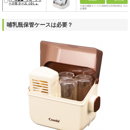
Amazon
楽天市場
ード付 ケース（小）』
※各社通販サイトの 2025年11月06日時点 での税
込価格
哺乳瓶保管ケースは必要？