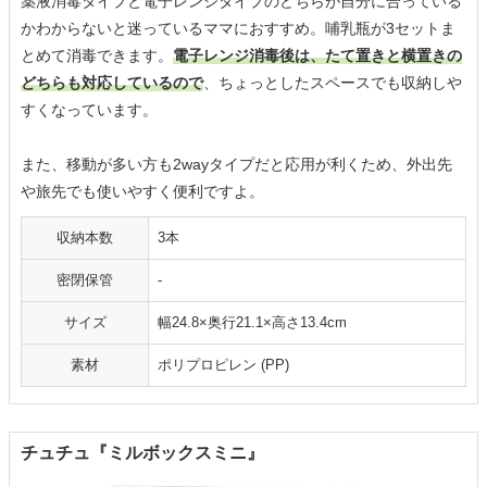
薬液消毒タイプと電子レンジタイプのどちらが自分に合っている
かわからないと迷っているママにおすすめ。哺乳瓶が3セットま
とめて消毒できます。
電子レンジ消毒後は、たて置きと横置きの
どちらも対応しているので
、ちょっとしたスペースでも収納しや
すくなっています。
また、移動が多い方も2wayタイプだと応用が利くため、外出先
や旅先でも使いやすく便利ですよ。
収納本数
3本
密閉保管
-
サイズ
幅24.8×奥行21.1×高さ13.4cm
素材
‎ポリプロピレン (PP)
チュチュ『ミルボックスミニ』