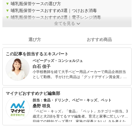
▼
哺乳瓶保管ケースの選び方
▼
哺乳瓶保管ケースおすすめ3選｜つけおき消毒
▼
哺乳瓶保管ケースおすすめ2選｜電子レンジ消毒
全てを見る
選び方
おすすめ商品
この記事を担当するエキスパート
ベビーグッズ・コンシェルジュ
白石 佳子
小学校教師を経て大手ベビー用品メーカーで商品企画担当
として勤務。 手がけた商品は「グッドデザイン賞金賞」を
受賞。 その後育児関連カタログ誌のバイヤー職などを経
て、現在はベビーグッズ・コンシェルジュとして延べ1500
名のプレママやママに育児グッズ講座を実施。 ベビーグッ
マイナビおすすめナビ編集部
ズによる赤ちゃんの事故を減らすために、そして不安を抱
担当：食品・ドリンク、ベビー・キッズ、ペット
えながら育児しているママをサポートするために活動中。
桑野 咲良
新米パパママの育児を助けるオリジナルベビー服「バルー
「ベビー・キッズ」「食品」「ペット」カテゴリー担当。3
ンオール」はキッズデザイン賞を受賞。 メディア歴：NHK
歳児と犬2頭を育てるママ編集者。育児と家事に忙しいママ
おはよう日本
目線での時短グッズ選び、家族の栄養とおいしさを考えた
食品選び、束の間のリラックスタイムを楽しむためのスイ
ーツ選びに自信あり。鋭い目線で商品を見極め、少しでも