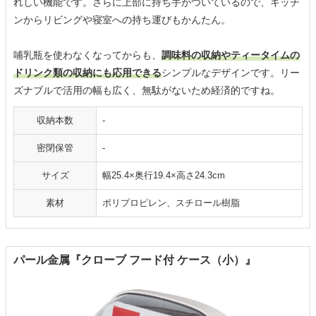
れしい機能です。さらに上部に持ち手がついているので、キッチ
ンからリビングや寝室への持ち運びもかんたん。
哺乳瓶を使わなくなってからも、
調味料の収納やティータイムの
ドリンク類の収納にも応用できる
シンプルなデザインです。リー
ズナブルで活用の幅も広く、無駄がないため経済的ですね。
収納本数
-
密閉保管
-
サイズ
幅25.4×奥行19.4×高さ24.3cm
素材
ポリプロピレン、スチロール樹脂
パール金属『クローブ フード付 ケース（小）』