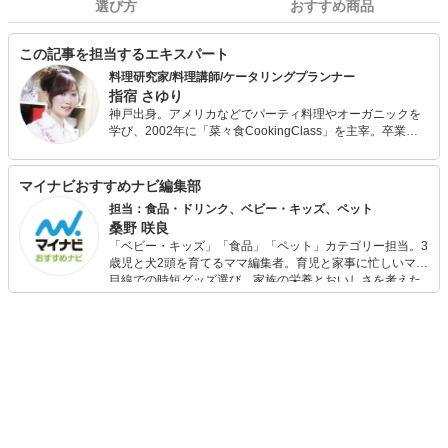
選び方
おすすめ商品
この記事を担当するエキスパート
料理研究家/料理講師/ケータリングプランナー
指宿 さゆり
神戸出身。アメリカなどでパーティ料理やオーガニックを
学び、2002年に「菜々食CookingClass」を主宰。卒業生
による教室開設やカフェ開業実績も多数。 企業向けのオリ
ジナルレシピ開発を行う「レシピ制作専門スタジオ」では
料理部門の代表として、料理動画のメニュー監修、タイア
マイナビおすすめナビ編集部
ップ企画レシピ、連載レシピコンテンツ、飲食店のメニュ
担当：食品・ドリンク、ベビー・キッズ、ペット
ー開発などに従事。また、大の蕎麦好きでもあり、蕎麦に
桑野 咲良
関するグループも運営中。
「ベビー・キッズ」「食品」「ペット」カテゴリー担当。3
歳児と犬2頭を育てるママ編集者。育児と家事に忙しいママ
目線での時短グッズ選び、家族の栄養とおいしさを考えた
食品選び、束の間のリラックスタイムを楽しむためのスイ
ーツ選びに自信あり。鋭い目線で商品を見極め、少しでも
日々の生活が豊かになるものを紹介します。