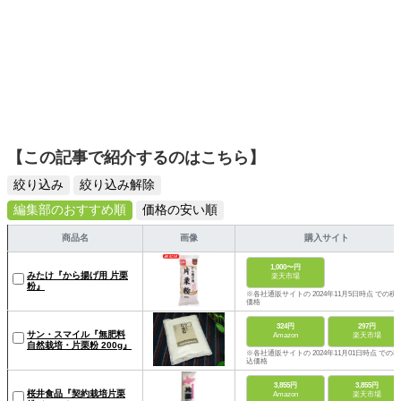
【この記事で紹介するのはこちら】
絞り込み
絞り込み解除
編集部のおすすめ順
価格の安い順
商品名
画像
購入サイト
1,000〜円
みたけ『から揚げ用 片栗
楽天市場
粉』
※各社通販サイトの 2024年11月5日時点 での税
価格
324円
297円
サン・スマイル『無肥料
Amazon
楽天市場
自然栽培・片栗粉 200g』
※各社通販サイトの 2024年11月01日時点 での税
込価格
3,855円
3,855円
桜井食品『契約栽培片栗
Amazon
楽天市場