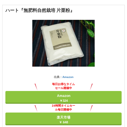
ハート『無肥料自然栽培 片栗粉』
出典：
Amazon
毎日お得なタイム
セール開催中
Amazon
￥324
24時間タイムセー
ル毎日開催中
楽天市場
￥ 648