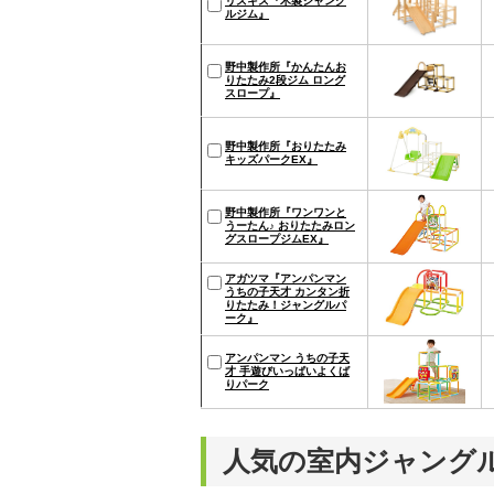
リズキズ『木製ジャング
ルジム』
野中製作所『かんたんお
りたたみ2段ジム ロング
スロープ』
野中製作所『おりたたみ
キッズパークEX』
野中製作所『ワンワンと
うーたん♪ おりたたみロン
グスロープジムEX』
アガツマ『アンパンマン
うちの子天才 カンタン折
りたたみ！ジャングルパ
ーク』
アンパンマン うちの子天
才 手遊びいっぱいよくば
りパーク
人気の室内ジャング