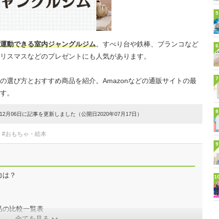
5
運動できる室内ジャングルジム
。すべり台や鉄棒、ブランコなど
6
リスマスなどのプレゼントにも人気があります。
7
の選び方とおすすめ商品を紹介。Amazonなどの通販サイトの最
す。
8
2月06日に記事を更新しました（公開日2020年07月17日）
#おもちゃ・絵本
9
力は？
1
品の比較一覧表
全てを見る