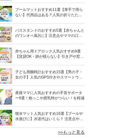
プールマットおすすめ11選【厚手で滑ら
ない】代用品はある？人気の折りたたみ
式も
バススタンドのおすすめ5選【赤ちゃんと
のワンオペ風呂に】注意点やママの口コ
ミも！
赤ちゃん用ドアロック人気おすすめ9選
【賃貸OK・跡が残らない】引き戸や窓対
策にも
子ども用腕時計おすすめ15選【男の子・
女の子】人気のGPS付きやスマートウォ
ッチも
産後ママに人気おすすめの手首サポータ
ー9選！抱っこや授乳時がつらい！を軽減
0
噴水マット人気おすすめ16選【プールや
水遊びに】水道代はいくら？ 注意点やデ
メリットも解説
>>もっと見る