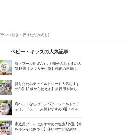
ブランコ付き・折りたたみ式も】
ベビー・キッズの人気記事
海・プール用UVカット帽子のおすすめ人
気13選【ママ＆子供別】頭皮の日焼け対
策に
折りたたみチャイルドシート人気おすす
め8選【1歳から使える】旅行用や持ち運
びに！
肩ベルトなしのインパクトシールドのチ
ャイルドシート人気おすすめ3選！ベルト
を嫌がる＆抜け出す悩みも解消
家庭用プールにおすすめの塩素剤5選【水
をキレイに保つ！】使いやすい錠剤やパ
ウダーなど