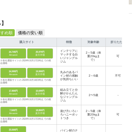
ら】
すすめ順
価格の安い順
購入サイト
特徴
対象年齢
折りたたみ
インテリアに
24,745円
25,979円
2～5歳（体
マッチする白
Amazon
楽天市場
重20kgま
可
いジャングル
で）
※各社通販サイトの 2024年10月17日時点 での税
ジム
込価格
24,999円
19,999円
丸みのあるパ
Amazon
楽天市場
イン材の感触
2～6歳
不可
が気持ちいい
※各社通販サイトの 2024年10月18日時点 での税
込価格
組み立てと分
17,800円
10,699円
解がかんたん
Amazon
楽天市場
2〜5歳
-
なジャングル
※各社通販サイトの 2024年10月17日時点 での税
ジム
込価格
7,500円
18,800円
遊び方いろい
2～5歳（体
Amazon
楽天市場
ろハニーポッ
重20kgま
可
トつき
で）
※各社通販サイトの 2024年10月17日時点 での税
込価格
23,500円
パイン材のナ