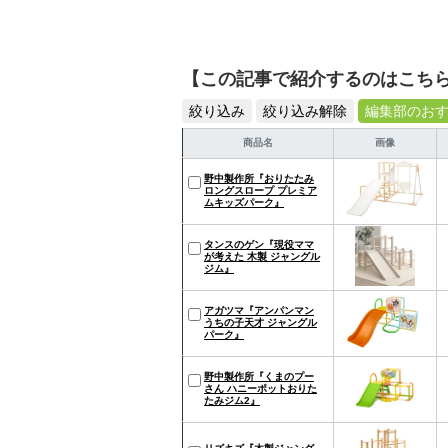
【この記事で紹介するのはこち
絞り込み
絞り込み解除
編集部のお
商品名
画像
野中製作所『おりたたみ
ロングスロープ プレミア
ムキッズパーク』
タンスのゲン『現役ママ
が考えた 木製 ジャングル
ジム』
アガツマ『アンパンマン
うちの子天才 ジャングル
パーク』
野中製作所『くまのプー
さん ハニーポットおりた
たみジム2』