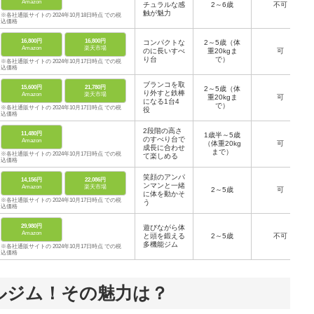
Amazon
チュラルな感
2～6歳
不可
触が魅力
※各社通販サイトの 2024年10月18日時点 での税
込価格
16,800円
16,800円
コンパクトな
2～5歳（体
Amazon
楽天市場
のに長いすべ
重20kgま
可
り台
で）
※各社通販サイトの 2024年10月17日時点 での税
込価格
ブランコを取
15,600円
21,780円
2～5歳（体
り外すと鉄棒
Amazon
楽天市場
重20kgま
可
になる1台4
で）
※各社通販サイトの 2024年10月17日時点 での税
役
込価格
2段階の高さ
11,480円
1歳半～5歳
のすべり台で
Amazon
（体重20kg
可
成長に合わせ
まで）
※各社通販サイトの 2024年10月17日時点 での税
て楽しめる
込価格
笑顔のアンパ
14,156円
22,086円
ンマンと一緒
Amazon
楽天市場
2～5歳
可
に体を動かそ
※各社通販サイトの 2024年10月17日時点 での税
う
込価格
29,980円
遊びながら体
Amazon
と頭を鍛える
2～5歳
不可
多機能ジム
※各社通販サイトの 2024年10月17日時点 での税
込価格
ルジム！その魅力は？