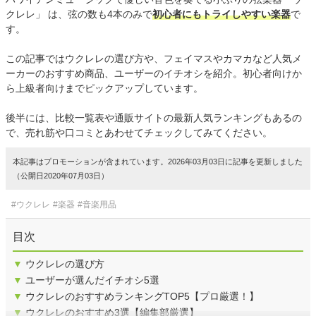
クレレ」 は、弦の数も4本のみで
初心者にもトライしやすい楽器
で
す。
この記事ではウクレレの選び方や、フェイマスやカマカなど人気メ
ーカーのおすすめ商品、ユーザーのイチオシを紹介。初心者向けか
ら上級者向けまでピックアップしています。
後半には、比較一覧表や通販サイトの最新人気ランキングもあるの
で、売れ筋や口コミとあわせてチェックしてみてください。
本記事はプロモーションが含まれています。2026年03月03日に記事を更新しました
（公開日2020年07月03日）
#ウクレレ
#楽器
#音楽用品
目次
▼
ウクレレの選び方
▼
ユーザーが選んだイチオシ5選
▼
ウクレレのおすすめランキングTOP5【プロ厳選！】
▼
ウクレレのおすすめ3選【編集部厳選】