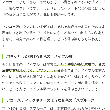
マホガニーより、さらにやわらかく甘い音色を奏でるのが「マンゴ
ー」製のウクレレです。
しっとりとしたバラードなどの曲にぴった
りの音
を出すことができ、低音も伸びやかです。
マンゴー製のウクレレのボディは、それぞれ違った木目がそのまま
表面に浮き出ているので、指紋のようにどれひとつ同じものはあり
ません。自分の好みの木目を選ぶ、という選ぶ楽しさも味わえま
す。
パキッとした弾ける音色の「メイプル材」
美しい白木の「メイプル」は非常に
かたく密度が高い木材
で、
音の
反響や歯切れがよく、ガツンとした音
を奏でます。メイプル素材の
ウクレレは数がそれほど多くはありませんが、弾むようなサウンド
のファンも多く、ウクレレでロックやアップテンポの曲を演奏した
い、という方は、メイプル製のウクレレを選ぶとよいでしょう。
アコースティックギターのような音色の「スプルース」
マツ科の針葉樹「スプルース」は、木材自体はやわらかく軽いとい