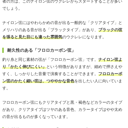
者の方は、このナイロン弦のウクレレからスタートすることが多い
でしょう。
ナイロン弦にはやわらかめの音が出る一般的な「クリアタイプ」と
メリハリのある音が出る「ブラックタイプ」があり、
ブラックの弦
を張ると見た目にも違った雰囲気
のウクレレになります。
耐久性のある「フロロカーボン弦」
釣り糸と同じ素材の弦が「フロロカーボン弦」です。
ナイロン弦よ
り「かたく伸びにくい」
という特徴がありますが、細めで押さえや
すく、しっかりした音量で演奏することができます。
フロロカーボ
ン弦のかたく細い弦は、つややかな音色
を出したい人に向いていま
す。
フロロカーボン弦にもクリアタイプと黒・褐色などカラーのタイプ
があり、クリアタイプはツヤのある音色、カラータイプはやや太め
の音が出るものが多くなっています。