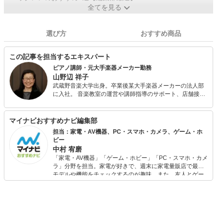
全てを見る
選び方
おすすめ商品
この記事を担当するエキスパート
ピアノ講師・元大手楽器メーカー勤務
山野辺 祥子
武蔵野音楽大学出身。卒業後某大手楽器メーカーの法人部
に入社。 音楽教室の運営や講師指導のサポート、店舗接
客、楽器セッティングなどを担当するイベントクルーとし
て全国を飛び回る。また、出版部に在勤中は楽譜校正、楽
譜情報誌編集の経験も。 現在はピアノ講師のかたわらフリ
マイナビおすすめナビ編集部
ーランスライター、校正者として活動中。プライベートで
担当：家電・AV機器、PC・スマホ・カメラ、ゲーム・ホ
は3児の母。
ビー
中村 宥磨
「家電・AV機器」「ゲーム・ホビー」「PC・スマホ・カメ
ラ」分野を担当。家電が好きで、週末に家電量販店で最新
モデルや機能をチェックするのが趣味。また、友人とゲー
ムを楽しみながら、新作タイトルやイベント情報もいち早
くキャッチ。記事を通して、生活の質を底上げしてくれる
スタイリッシュで使いやすい家電や、みんなで楽しめるゲ
ームを発信していきます！