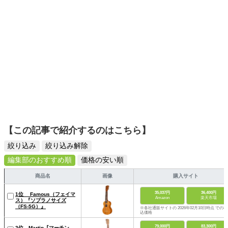
【この記事で紹介するのはこちら】
絞り込み
絞り込み解除
編集部のおすすめ順
価格の安い順
商品名
画像
購入サイト
35,037円
36,400円
1位 Famous（フェイマ
Amazon
楽天市場
ス）『ソプラノサイズ
（FS-5G）』
※各社通販サイトの 2026年02月10日時点 での税
込価格
79,000円
83,300円
2位 Martin『マーチン