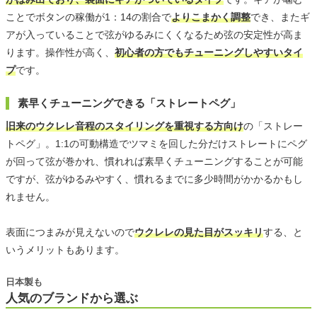
ことでボタンの稼働が1：14の割合で
よりこまかく調整
でき、またギ
アが入っていることで弦がゆるみにくくなるため弦の安定性が高ま
ります。操作性が高く、
初心者の方でもチューニングしやすいタイ
プ
です。
素早くチューニングできる「ストレートペグ」
旧来のウクレレ音程のスタイリングを重視する方向け
の「ストレー
トペグ」。1:1の可動構造でツマミを回した分だけストレートにペグ
が回って弦が巻かれ、慣れれば素早くチューニングすることが可能
ですが、弦がゆるみやすく、慣れるまでに多少時間がかかるかもし
れません。
表面につまみが見えないので
ウクレレの見た目がスッキリ
する、と
いうメリットもあります。
日本製も
人気のブランドから選ぶ