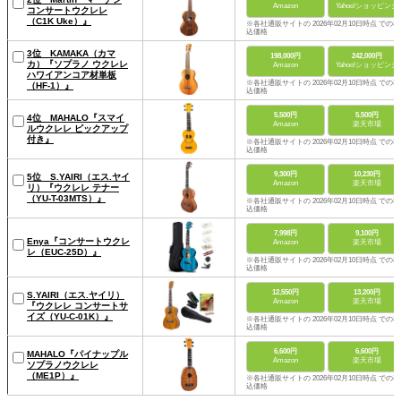
Amazon
Yahoo!ショッピング
コンサートウクレレ
（C1K Uke）』
※各社通販サイトの 2026年02月10日時点 での税
込価格
3位 KAMAKA（カマ
198,000円
242,000円
カ）『ソプラノ ウクレレ
Amazon
Yahoo!ショッピング
ハワイアンコア材単板
※各社通販サイトの 2026年02月10日時点 での税
（HF-1）』
込価格
5,500円
5,500円
4位 MAHALO『スマイ
Amazon
楽天市場
ルウクレレ ピックアップ
付き』
※各社通販サイトの 2026年02月10日時点 での税
込価格
9,300円
10,230円
5位 S.YAIRI（エス.ヤイ
Amazon
楽天市場
リ）『ウクレレ テナー
（YU-T-03MTS）』
※各社通販サイトの 2026年02月10日時点 での税
込価格
7,998円
9,100円
Enya『コンサートウクレ
Amazon
楽天市場
レ（EUC-25D）』
※各社通販サイトの 2026年02月10日時点 での税
込価格
12,550円
13,200円
S.YAIRI（エス.ヤイリ）
Amazon
楽天市場
『ウクレレ コンサートサ
イズ（YU-C-01K）』
※各社通販サイトの 2026年02月10日時点 での税
込価格
6,600円
6,600円
MAHALO『パイナップル
Amazon
楽天市場
ソプラノウクレレ
（ME1P）』
※各社通販サイトの 2026年02月10日時点 での税
込価格