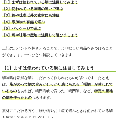
【1】まずは使われている鯛に注目してみよう
【2】使われている味噌の違いで選ぶ
【3】鯛や味噌以外の素材にも注目
【4】添加物の有無で選ぶ
【5】パッケージで選ぶ
【6】鯛や味噌の産地に注目して選びましょう
上記のポイントを押さえることで、より欲しい商品をみつけること
ができます。一つひとつ解説していきます。
【1】まずは使われている鯛に注目してみよう
鯛味噌は新鮮な鯛にこだわって作られたものが多いです。たとえ
ば、
脂がのって鯛の旨みがしっかり感じられる「桜鯛」が使われて
いるもの
もあれば、鳴門海峡で育った「鳴門鯛」など、
特定の産地
の鯛を使ったもの
もあります。
素材にこだわる方や、贈り物やお土産で選ぶときは使われている鯛
も確認してみるとよいでしょう。