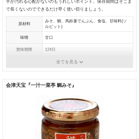
手が汚れる心配がないのもうれしいポイント。保存期間はそこま
で長くないのでできるだけ早く使い切りましょう。
みそ、鯛、馬鈴薯でんぷん、食塩、甘味料(ソ
原材料
ルビット)
味噌
甘口
賞味期限
124日
パッケージ
袋
全てを見る
会津天宝『一汁一菜亭 鯛みそ』