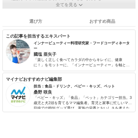
全てを見る
選び方
おすすめ商品
この記事を担当するエキスパート
インナービューティー料理研究家・フードコーディネータ
ー
國塩 亜矢子
「楽しく正しく食べてカラダの中からキレイに、健康
に！」をモットーに、「インナービューティー」を軸とし
たコラムの執筆やレシピ開発等を通じ、女性のライフステ
ージごとに関わる「食×美」の大切さを幅広く発信中。二児
マイナビおすすめナビ編集部
の母。 【所有資格】 女子栄養大学認定食生活指導士1級、
ベジフルビューティーアドバイザー、調味料ソムリエな
担当：食品・ドリンク、ベビー・キッズ、ペット
ど。
桑野 咲良
「ベビー・キッズ」「食品」「ペット」カテゴリー担当。3
歳児と犬2頭を育てるママ編集者。育児と家事に忙しいママ
目線での時短グッズ選び、家族の栄養とおいしさを考えた
食品選び、束の間のリラックスタイムを楽しむためのスイ
ーツ選びに自信あり。鋭い目線で商品を見極め、少しでも
日々の生活が豊かになるものを紹介します。