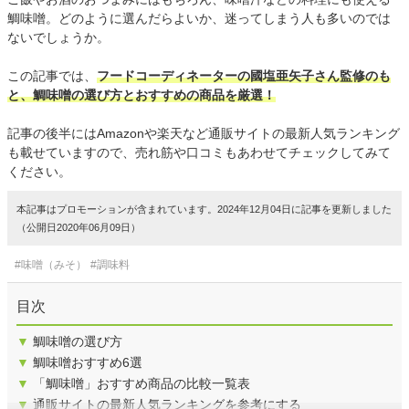
鯛味噌。どのように選んだらよいか、迷ってしまう人も多いのでは
ないでしょうか。
この記事では、
フードコーディネーターの國塩亜矢子さん監修のも
と、鯛味噌の選び方とおすすめの商品を厳選！
記事の後半にはAmazonや楽天など通販サイトの最新人気ランキング
も載せていますので、売れ筋や口コミもあわせてチェックしてみて
ください。
本記事はプロモーションが含まれています。2024年12月04日に記事を更新しました
（公開日2020年06月09日）
#味噌（みそ）
#調味料
目次
▼
鯛味噌の選び方
▼
鯛味噌おすすめ6選
▼
「鯛味噌」おすすめ商品の比較一覧表
▼
通販サイトの最新人気ランキングを参考にする