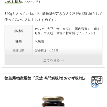
いのも魅力
のひとつです。
540gも入っているので、鯛味噌が好きな方や料理の隠し味として
使ってみたい方にもおすすめです。
米みそ（大豆、米、食塩）（国内製造）、鯛す
原材料
り身、でん粉、食塩／甘味料（ソルビット）
味噌
米味噌
賞味期限
製造日より124日
パッケージ
ボトル
全てを見る
徳島県物産展館『天然 鳴門鯛味噌 おかず味噌』