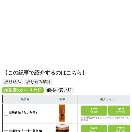
【この記事で紹介するのはこちら】
絞り込み
絞り込み解除
編集部のおすすめ順
価格の安い順
商品名
画像
購入サイト
840円
756円
Amazon
楽天市場
三島食品『たいみそ』
※各社通販サイトの 2024年12月02日時点 での税
込価格
840円
8,271円
会津天宝『一汁一菜亭 鯛
Amazon
楽天市場