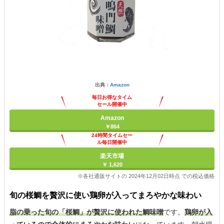
出典：
Amazon
毎日お得なタイム
セール開催中
Amazon
￥864
24時間タイムセー
ル毎日開催中
楽天市場
￥ 1,620
※各社通販サイトの 2024年12月02日時点 での税込価格
旬の桜鯛を贅沢に使い鶏卵が入ってまろやかな味わい
脂の乗った旬の「桜鯛」が贅沢に使われた鯛味噌
です。
鶏卵が入