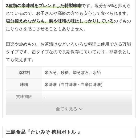
2種類の米味噌をブレンドした特製味噌
です。塩分が5%と抑えら
れているので、お子さんや高齢の方でも安心して食べられます。
塩分控えめながらも、鯛や味噌の味はしっかりしている
のでもの
足りなさを感じさせることもありません。
田楽や炒めもの、お茶漬けなどいろいろな料理に使用できる万能
タイプです。缶タイプなので長期保存に向いており、非常食とし
ても使えます。
原材料
米みそ、砂糖、鯛そぼろ、水飴
味噌
米味噌（白甘味噌・白辛口味噌）
賞味期限
-
パッケージ
缶
全てを見る
三島食品『たいみそ 徳用ボトル 』