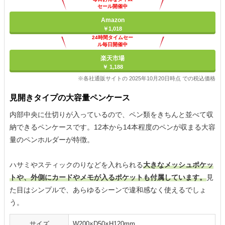
セール開催中
Amazon
￥1,018
24時間タイムセー
ル毎日開催中
楽天市場
￥ 1,188
※各社通販サイトの 2025年10月20日時点 での税込価格
見開きタイプの大容量ペンケース
内部中央に仕切りが入っているので、ペン類をきちんと並べて収
納できるペンケースです。12本から14本程度のペンが収まる大容
量のペンホルダーが特徴。
ハサミやスティックのりなどを入れられる
大きなメッシュポケッ
トや、外側にカードやメモが入るポケットも付属しています。
見
た目はシンプルで、あらゆるシーンで違和感なく使えるでしょ
う。
サイズ
W200×D50×H120mm