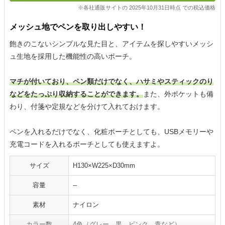
※各社通販サイトの 2025年10月31日時点 での税込価格
メッシュ地でペンを取り出しやすい！
飽きのこないシンプルな見た目と、アイテムを探しやすいメッシ
ュ生地を採用した機能性の高いポーチ。
マチが付いており、ペン類だけでなく、ハサミやスティックのり
などをたっぷり収納することができます。
また、外ポケットも備
わり、付箋や定規などを分けて入れておけます。
ペンを入れるだけでなく、化粧ポーチとしても、USBメモリーや
充電コードを入れるポーチとしても使えますよ。
サイズ
H130×W225×D30mm
容量
--
素材
ナイロン
カラー数
4色（グレー、黒、ピンク、青など）