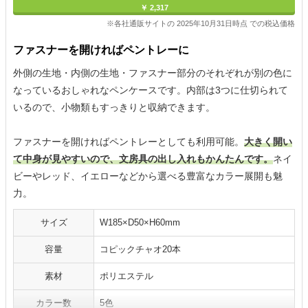
￥ 2,317
※各社通販サイトの 2025年10月31日時点 での税込価格
ファスナーを開ければペントレーに
外側の生地・内側の生地・ファスナー部分のそれぞれが別の色に
なっているおしゃれなペンケースです。内部は3つに仕切られて
いるので、小物類もすっきりと収納できます。
ファスナーを開ければペントレーとしても利用可能。
大きく開い
て中身が見やすいので、文房具の出し入れもかんたんです。
ネイ
ビーやレッド、イエローなどから選べる豊富なカラー展開も魅
力。
サイズ
W185×D50×H60mm
容量
コピックチャオ20本
素材
ポリエステル
カラー数
5色