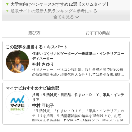
▼
大学生向けペンケースおすすめ12選【スリムタイプ】
▼
通販サイトの最新人気ランキングを参考にする
全てを見る
選び方
おすすめ商品
この記事を担当するエキスパート
住まいづくりナビゲーター／一級建築士・インテリアコー
ディネーター
神村 さゆり
住宅メーカー、ゼネコン設計部、設計事務所等で約300棟
の新築設計実績と現場代理人女性としては希少な現場監督
経験を生かしリフォーム物件も約70棟手がける。 住宅や暮
らし方、環境整備をテーマに、これまで一般企業研修・公
マイナビおすすめナビ編集部
的機関・学校等にて講師としてこれまで述べ5000人以上を
指導。 整理収納アドバイザー、ルームスタイリスト資格認
担当：生活雑貨・日用品、住まい・ＤＩＹ、家具・インテ
定講師として800名余の資格者を認定。また資格試験対策
リア
として二級建築士やインテリアコーディネーターの受験指
中村 亜紀子
導も行っている。手描き図面やイラストでのプレゼンにも
「生活雑貨」「住まい・ＤＩＹ」「家具・インテリア」カ
定評があり、多くの文具を試してきた。 多趣味が高じて醗
テゴリを担当。生活情報雑誌の編集を15年以上で、お宅訪
酵教室や手抜き家事教室を開催し好評を得ている。 子ども
問取材も多数経験。DIY歴は7～8年ほどで、壁のペンキ塗
３人。A型・獅子座
りや壁紙チェンジなどもチャレンジ済み。初心者でもモノ
選びがしやすい記事をお届けします！