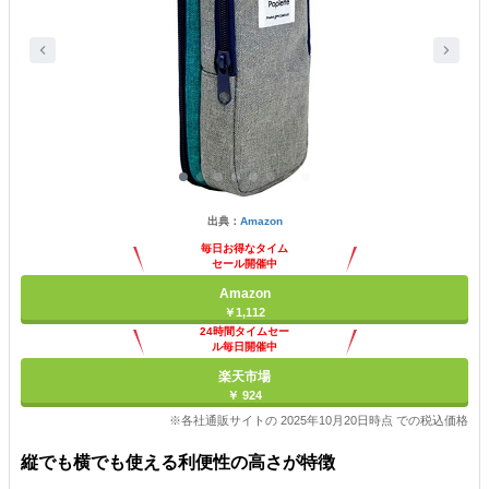
出典：
Amazon
毎日お得なタイム
セール開催中
Amazon
￥1,112
24時間タイムセー
ル毎日開催中
楽天市場
￥ 924
※各社通販サイトの 2025年10月20日時点 での税込価格
縦でも横でも使える利便性の高さが特徴