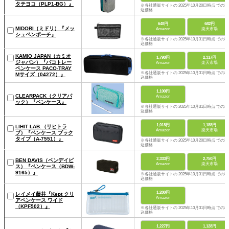
タテヨコ（PLP1-BG）』
※各社通販サイトの 2025年10月20日時点 での税
込価格
648円
682円
MIDORI（ミドリ）『メッ
Amazon
楽天市場
シュペンポーチ』
※各社通販サイトの 2025年10月31日時点 での税
込価格
KAMIO JAPAN（カミオ
1,798円
2,317円
ジャパン）『パコトレー
Amazon
楽天市場
ペンケース PACO-TRAY
※各社通販サイトの 2025年10月31日時点 での税
Mサイズ（04272）』
込価格
1,100円
CLEARPACK（クリアパ
Amazon
ック）『ペンケース』
※各社通販サイトの 2025年10月31日時点 での税
込価格
1,018円
1,188円
LIHIT LAB.（リヒトラ
Amazon
楽天市場
ブ）『ペンケース ブック
タイプ（A-7551）』
※各社通販サイトの 2025年10月20日時点 での税
込価格
2,333円
2,750円
BEN DAVIS（ベンデイビ
Amazon
楽天市場
ス）『ペンケース（BDW-
9165）』
※各社通販サイトの 2025年10月31日時点 での税
込価格
1,280円
レイメイ藤井『Kept クリ
Amazon
アペンケース ワイド
（KPF502）』
※各社通販サイトの 2025年10月31日時点 での税
込価格
1,227円
1,128円