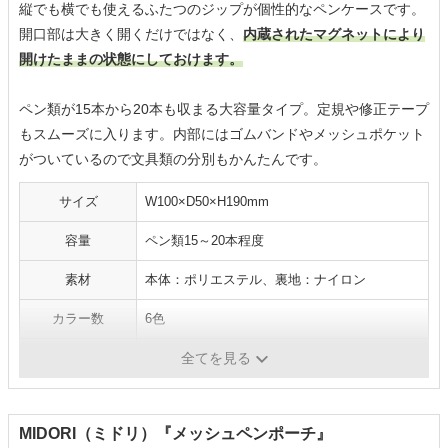
縦でも横でも使えるふたつのジップが個性的なペンケースです。
開口部は大きく開くだけではなく、
内蔵されたマグネットにより
開けたままの状態にしておけます。
ペン類が15本から20本も収まる大容量タイプ。定規や修正テープ
もスムーズに入ります。内部にはゴムバンドやメッシュポケット
がついているので文具類の分別もかんたんです。
サイズ
W100×D50×H190mm
容量
ペン類15～20本程度
素材
本体：ポリエステル、裏地：ナイロン
カラー数
6色
その他
自立式
全てを見る
MIDORI（ミドリ）『メッシュペンポーチ』