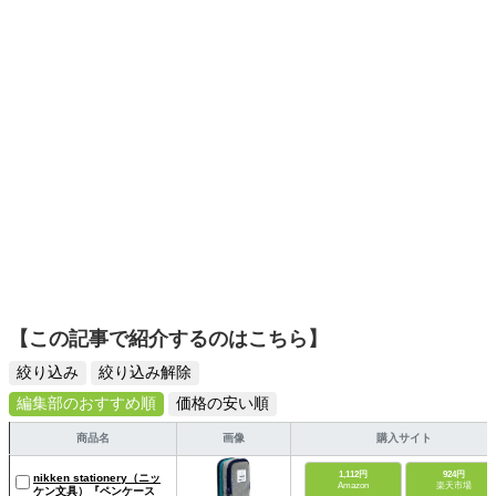
【この記事で紹介するのはこちら】
絞り込み
絞り込み解除
編集部のおすすめ順
価格の安い順
商品名
画像
購入サイト
1,112円
924円
nikken stationery（ニッ
Amazon
楽天市場
ケン文具）『ペンケース