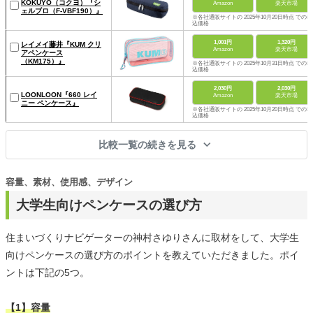
KOKUYO（コクヨ）『シ
Amazon
楽天市場
ェルブロ（F-VBF190）』
※各社通販サイトの 2025年10月20日時点 での税
込価格
1,001円
1,320円
レイメイ藤井『KUM クリ
Amazon
楽天市場
アペンケース
（KM175）』
※各社通販サイトの 2025年10月31日時点 での税
込価格
2,030円
2,030円
LOONLOON『660 レイ
Amazon
楽天市場
ニー ペンケース』
※各社通販サイトの 2025年10月20日時点 での税
込価格
比較一覧の続きを見る
容量、素材、使用感、デザイン
大学生向けペンケースの選び方
住まいづくりナビゲーターの神村さゆりさんに取材をして、大学生
向けペンケースの選び方のポイントを教えていただきました。ポイ
ントは下記の5つ。
【1】容量