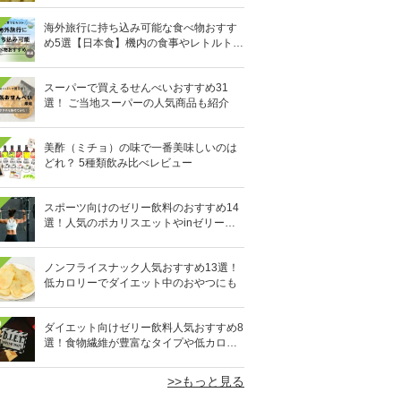
海外旅行に持ち込み可能な食べ物おすす
め5選【日本食】機内の食事やレトルト食
品など
スーパーで買えるせんべいおすすめ31
選！ ご当地スーパーの人気商品も紹介
美酢（ミチョ）の味で一番美味しいのは
どれ？ 5種類飲み比べレビュー
スポーツ向けのゼリー飲料のおすすめ14
選！人気のポカリスエットやinゼリーな
ど
ノンフライスナック人気おすすめ13選！
低カロリーでダイエット中のおやつにも
0
ダイエット向けゼリー飲料人気おすすめ8
選！食物繊維が豊富なタイプや低カロリ
ータイプなど
>>もっと見る