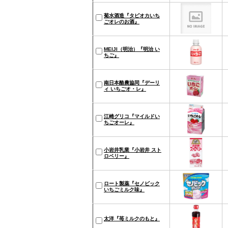
菊水酒造『タピオカいち
ごオレのお酒』
MEIJI（明治）『明治 い
ちご』
南日本酪農協同『デーリ
ィ いちごオ・レ』
江崎グリコ『マイルドい
ちごオーレ』
小岩井乳業『小岩井 スト
ロベリー』
ロート製薬『セノビック
いちごミルク味』
太洋『苺ミルクのもと』