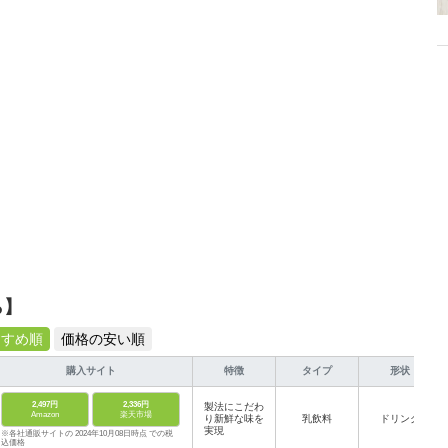
介します。
ら】
すすめ順
価格の安い順
購入サイト
特徴
タイプ
形状
2,497円
2,336円
製法にこだわ
Amazon
楽天市場
り新鮮な味を
乳飲料
ドリンク
実現
※各社通販サイトの 2024年10月08日時点 での税
込価格