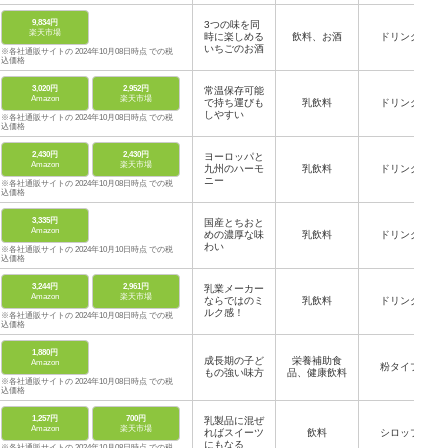
9,834円
3つの味を同
楽天市場
時に楽しめる
飲料、お酒
ドリンク
いちごのお酒
※各社通販サイトの 2024年10月08日時点 での税
込価格
3,020円
2,952円
常温保存可能
Amazon
楽天市場
で持ち運びも
乳飲料
ドリンク
しやすい
※各社通販サイトの 2024年10月08日時点 での税
込価格
2,430円
2,430円
ヨーロッパと
Amazon
楽天市場
九州のハーモ
乳飲料
ドリンク
ニー
※各社通販サイトの 2024年10月08日時点 での税
込価格
3,335円
国産とちおと
Amazon
めの濃厚な味
乳飲料
ドリンク
わい
※各社通販サイトの 2024年10月10日時点 での税
込価格
3,244円
2,961円
乳業メーカー
Amazon
楽天市場
ならではのミ
乳飲料
ドリンク
ルク感！
※各社通販サイトの 2024年10月08日時点 での税
込価格
1,880円
成長期の子ど
栄養補助食
Amazon
粉タイプ
もの強い味方
品、健康飲料
※各社通販サイトの 2024年10月08日時点 での税
込価格
1,257円
700円
乳製品に混ぜ
Amazon
楽天市場
ればスイーツ
飲料
シロップ
にもなる
※各社通販サイトの 2024年10月08日時点 での税