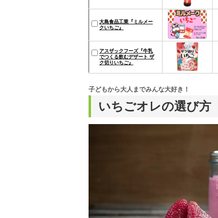
大島食品工業『ミルメー
クいちご』
アスザックフーズ『牛乳
でつくる飲むデザート ザ
ク切りいちご』
子どもから大人までみんな大好き！
いちごオレの選び方