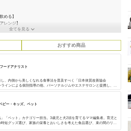
ぐ飲める】
のアレンジ】
全てを見る
おすすめ商品
、フードアナリスト
善し、内側から美しくなれる食事法を普及すべく「日本体質改善協会
まつわる美容・健康情報や今日か
体質改善メソッドを発信している。 フードアナリスト協会主催・
のなでしこ」グランプリ受賞。
ベビー・キッズ、ペット
品」「ペット」カテゴリー担当。3歳児と犬2頭を育てるママ編集者。育児と
の時短グッズ選び、家族の栄養とおいしさを考えた食品選び、束の間のリラ
めのスイーツ選びに自信あり。鋭い目線で商品を見極め、少しでも日々の生