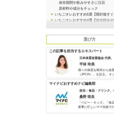
保存期間や飲みやすさに注目
原材料や成分をチェック
▼
いちごオレおすすめ6選【開封後す
▼
いちごオレおすすめ4選【自分好み
選び方
この記事を担当するエキスパート
日本体質改善協会 代表
平林 玲美
個々の体質を根本から改
（JPCIA）」を設立。 オンラインによる個別指導の他、パーソナルジムやエステサロンと提携し、体
質改善を目的とする食事指導を行う。 また、各種メディアにて食に
ら取り入れられる簡単ダイエット・
マイナビおすすめナビ編集部
食の親善大使「第4回食
担当：食品・ドリンク、
桑野 咲良
「ベビー・キッズ」「食
家事に忙しいママ目線で
ックスタイムを楽しむた