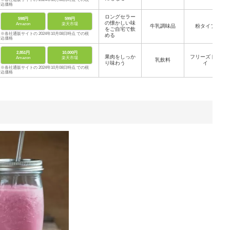
込価格
ロングセラー
598円
599円
の懐かしい味
Amazon
楽天市場
牛乳調味品
粉タイプ
をご自宅で飲
※各社通販サイトの 2024年10月08日時点 での税
める
込価格
2,851円
10,000円
果肉をしっか
フリーズドラ
Amazon
楽天市場
乳飲料
り味わう
イ
※各社通販サイトの 2024年10月08日時点 での税
込価格