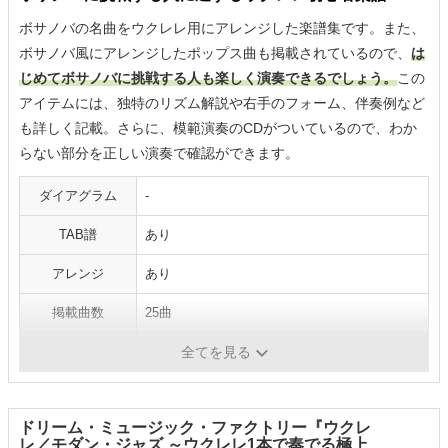
ボサノバの名曲をウクレレ用にアレンジした楽譜集です。また、
ボサノバ風にアレンジしたポップス曲も掲載されているので、
は
じめてボサノバに挑戦する人も楽しく演奏できるでしょう。
この
アイテムには、独特のリズム解説や右手のフォーム、伴奏例など
も詳しく記載。さらに、模範演奏のCDがついているので、わか
らない部分を正しい演奏で確認ができます。
ダイアグラム
-
TAB譜
あり
アレンジ
あり
掲載曲数
25曲
ジャンル
ボサノバ
全てを見る
ドリーム・ミュージック・ファクトリー『ウクレ
レ／モダン・ジャズ ～ウクレレ1本で奏でる極上