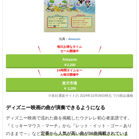
出典：
Amazon
毎日お得なタイム
セール開催中
Amazon
￥2,200
24時間タイムセー
ル毎日開催中
楽天市場
￥ 2,200
※各社通販サイトの 2024年10月09日時点 での税込価格
ディズニー映画の曲が演奏できるようになる
ディズニー映画で流れた曲を掲載したウクレレ初心者楽譜です。
『ミッキーマウス・マーチ』から『レット・イット・ゴー～あり
のままで～』など
定番から人気が高い曲が36曲掲載されていま