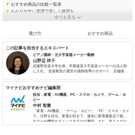
▼
おすすめ商品の比較一覧表
▼
わかりやすい楽譜で楽しく練習を
全てを見る
選び方
おすすめ商品
この記事を担当するエキスパート
ピアノ講師・元大手楽器メーカー勤務
山野辺 祥子
武蔵野音楽大学出身。卒業後某大手楽器メーカーの法人部
に入社。 音楽教室の運営や講師指導のサポート、店舗接
客、楽器セッティングなどを担当するイベントクルーとし
て全国を飛び回る。また、出版部に在勤中は楽譜校正、楽
譜情報誌編集の経験も。 現在はピアノ講師のかたわらフリ
マイナビおすすめナビ編集部
ーランスライター、校正者として活動中。プライベートで
担当：家電・AV機器、PC・スマホ・カメラ、ゲーム・ホ
は3児の母。
ビー
中村 宥磨
「家電・AV機器」「ゲーム・ホビー」「PC・スマホ・カメ
ラ」分野を担当。家電が好きで、週末に家電量販店で最新
モデルや機能をチェックするのが趣味。また、友人とゲー
ムを楽しみながら、新作タイトルやイベント情報もいち早
くキャッチ。記事を通して、生活の質を底上げしてくれる