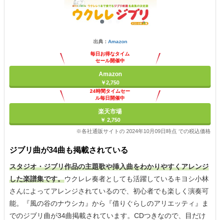
出典：
Amazon
毎日お得なタイム
セール開催中
Amazon
￥2,750
24時間タイムセー
ル毎日開催中
楽天市場
￥ 2,750
※各社通販サイトの 2024年10月09日時点 での税込価格
ジブリ曲が34曲も掲載されている
スタジオ・ジブリ作品の主題歌や挿入曲をわかりやすくアレンジ
した楽譜集です。
ウクレレ奏者としても活躍しているキヨシ小林
さんによってアレンジされているので、初心者でも楽しく演奏可
能。『風の谷のナウシカ』から『借りぐらしのアリエッティ』ま
でのジブリ曲が34曲掲載されています。CDつきなので、目だけ