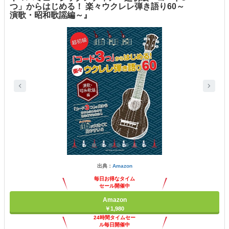
つ」からはじめる！ 楽々ウクレレ弾き語り60～
演歌・昭和歌謡編～』
出典：
Amazon
毎日お得なタイム
セール開催中
Amazon
￥1,980
24時間タイムセー
ル毎日開催中