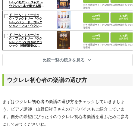
レレ／モダン・ジャズ ～
※各社通販サイトの 2024年10月09日時点 での税
ウクレレ1本で奏でる極上
込価格
のジャズ曲集［模範演奏
CD付］』
ドリーム・ミュージッ
2,750円
2,750円
ク・ファクトリー『ウク
Amazon
楽天市場
レレ／バラード・コレク
※各社通販サイトの 2024年10月09日時点 での税
ション～ソロ・ウクレレ
込価格
で奏でる珠玉のJポップ・
バラード集［模範演奏CD
ドリーム・ミュージッ
2,750円
2,750円
付］』
ク・ファクトリー『ウク
Amazon
楽天市場
レレ／とっておきのクラ
※各社通販サイトの 2024年10月09日時点 での税
シック［模範演奏CD
込価格
付］』
比較一覧の続きを見る
ウクレレ初心者の楽譜の選び方
まずはウクレレ初心者の楽譜の選び方をチェックしていきましょ
う。ピアノ講師・山野辺祥子さんのアドバイスもご紹介していま
す。自分の希望にぴったりのウクレレ初心者楽譜を選ぶために参考
にしてみてくださいね。