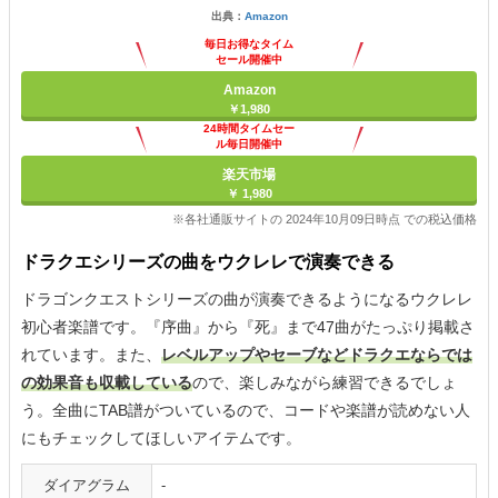
出典：
Amazon
毎日お得なタイム
セール開催中
Amazon
￥1,980
24時間タイムセー
ル毎日開催中
楽天市場
￥ 1,980
※各社通販サイトの 2024年10月09日時点 での税込価格
ドラクエシリーズの曲をウクレレで演奏できる
ドラゴンクエストシリーズの曲が演奏できるようになるウクレレ
初心者楽譜です。『序曲』から『死』まで47曲がたっぷり掲載さ
れています。また、
レベルアップやセーブなどドラクエならでは
の効果音も収載している
ので、楽しみながら練習できるでしょ
う。全曲にTAB譜がついているので、コードや楽譜が読めない人
にもチェックしてほしいアイテムです。
ダイアグラム
-