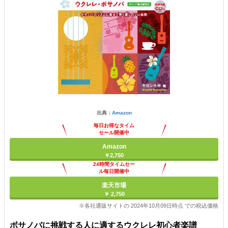
出典：
Amazon
毎日お得なタイム
セール開催中
Amazon
￥2,750
24時間タイムセー
ル毎日開催中
楽天市場
￥ 2,750
※各社通販サイトの 2024年10月09日時点 での税込価格
ボサノバに挑戦する人に適するウクレレ初心者楽譜