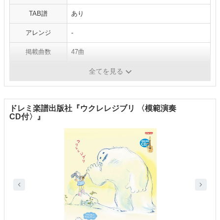
TAB譜
あり
アレンジ
-
掲載曲数
47曲
ジャンル
ゲーム
全てを見る
ドレミ楽譜出版社『ウクレレジブリ 〈模範演奏
CD付〉』