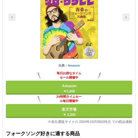
出典：
Amazon
毎日お得なタイム
セール開催中
Amazon
￥2,200
24時間タイムセー
ル毎日開催中
楽天市場
￥ 2,200
※各社通販サイトの 2024年10月09日時点 での税込価格
フォークソング好きに適する商品