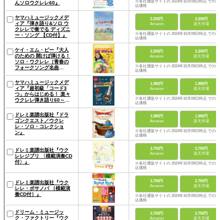
※各社通販サイトの 2024年10月09日時点 での税
んソロウクレレ60』
込価格
ヤマハミュージックメデ
2,200円
2,200円
ィア『弾き語り&ソロ ウ
Amazon
楽天市場
クレレで奏でる ディズニ
※各社通販サイトの 2024年10月09日時点 での税
ー・ソング 【CD付】』
込価格
ケイ・エム・ピー『大人
2,200円
2,200円
のための 開けば弾ける！
Amazon
楽天市場
ソロ・ウクレレ［青春の
※各社通販サイトの 2024年10月09日時点 での税
フォークソング名曲
込価格
集］』
ヤマハミュージックメデ
1,980円
1,980円
ィア『超初級「コード3
Amazon
楽天市場
つ」からはじめる！ 楽々
※各社通販サイトの 2024年10月09日時点 での税
ウクレレ弾き語り60～演
込価格
歌・昭和歌謡編～』
ドレミ楽譜出版社『ドラ
1,980円
1,980円
ゴンクエスト／ウクレ
Amazon
楽天市場
レ・ソロ・コレクショ
※各社通販サイトの 2024年10月09日時点 での税
ン』
込価格
2,750円
2,750円
ドレミ楽譜出版社『ウク
Amazon
楽天市場
レレジブリ 〈模範演奏CD
付〉』
※各社通販サイトの 2024年10月09日時点 での税
込価格
2,750円
2,750円
ドレミ楽譜出版社『ウク
Amazon
楽天市場
レレ・ボサノバ ［模範演
奏CD付］』
※各社通販サイトの 2024年10月09日時点 での税
込価格
ドリーム・ミュージッ
2,750円
2,750円
ク・ファクトリー『ウク
Amazon
楽天市場