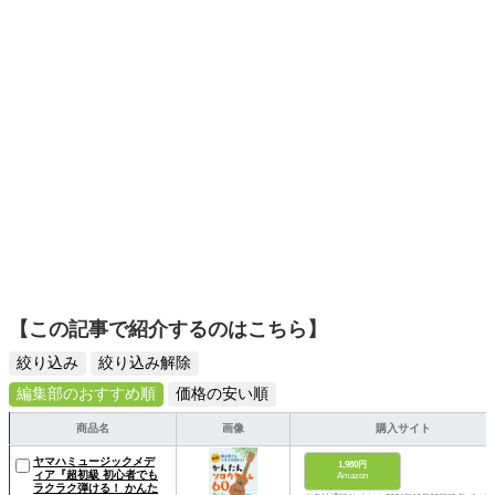
スタイリッシュで使いやすい家電や、みんなで楽しめるゲ
ームを発信していきます！
【この記事で紹介するのはこちら】
絞り込み
絞り込み解除
編集部のおすすめ順
価格の安い順
商品名
画像
購入サイト
ヤマハミュージックメデ
1,980円
ィア『超初級 初心者でも
Amazon
ラクラク弾ける！ かんた