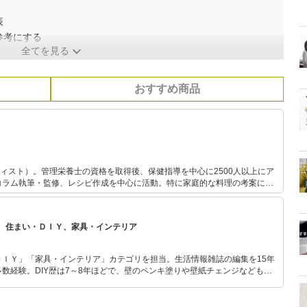
表
参考にする
全てを見る
おすすめ商品
ーティスト）。管理栄養士の資格を取得後、保健指導を中心に2500人以上にア
コラム執筆・監修、レシピ作成を中心に活動。特に家庭的な料理の考案に力
イメージやコンセプトに沿った料理を提案し、消費者に商品の価値を伝える
、住まい・ＤＩＹ、家具・インテリア
ＤＩＹ」「家具・インテリア」カテゴリを担当。生活情報雑誌の編集を15年
数経験。DIY歴は7～8年ほどで、壁のペンキ塗りや壁紙チェンジなどもチ
もモノ選びがしやすい記事をお届けします！