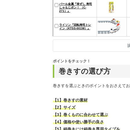
パール金属『幸ずし 寿司
しゃもじポン！ （C-
271）』
ライソン『回転寿司トレ
イン（KTSS-001W）』
ポイントをチェック！
巻きすの選び方
巻きすを選ぶときのポイントをおさえてお
【1】巻きすの素材
【2】サイズ
【3】巻くものに合わせて選ぶ
【4】価格や使い勝手の良さ
【5】細巻きには細巻き専用タイプを