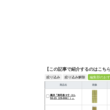
【この記事で紹介するのはこち
絞り込み
絞り込み解除
編集部のお
商品名
画像
萬洋『寿司巻 9寸（11-
50-15［29-006］）』