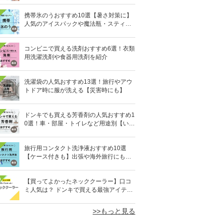
携帯氷のうおすすめ10選【暑さ対策に】
人気のアイスパックや魔法瓶・スティッ
ク型も
コンビニで買える洗剤おすすめ6選！衣類
用洗濯洗剤や食器用洗剤を紹介
洗濯袋の人気おすすめ13選！旅行やアウ
トドア時に服が洗える【災害時にも】
ドンキでも買える芳香剤の人気おすすめ1
0選！車・部屋・トイレなど用途別【いい
匂い】
旅行用コンタクト洗浄液おすすめ10選
【ケース付きも】出張や海外旅行にも便
利
0
【買ってよかったネッククーラー】口コ
ミ人気は？ ドンキで買える最強アイテム
も
>>もっと見る