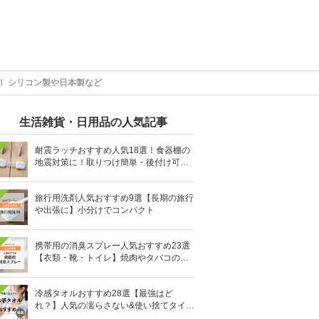
！ シリコン製や日本製など
生活雑貨・日用品の人気記事
耐震ラッチおすすめ人気18選！食器棚の
地震対策に！取りつけ簡単・後付け可能
も
旅行用洗剤人気おすすめ9選【長期の旅行
や出張に】小分けでコンパクト
携帯用の消臭スプレー人気おすすめ23選
【衣類・靴・トイレ】焼肉やタバコのニ
オイにも
冷感タオルおすすめ28選【最強はど
れ？】人気の濡らさない&使い捨てタイプ
も