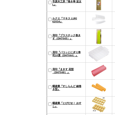
市原木工所『巻き寿 並太
L』
ルクエ『マキス LUKI
62034』
貝印『プラスチック巻き
す（DH7045）』
貝印『パコッとにぎり寿
司10貫（DH7044）』
貝印『まきす 花型
（DH7048）』
曙産業『すしらんど 細巻
き型』
曙産業『とびだせ！ おす
し』