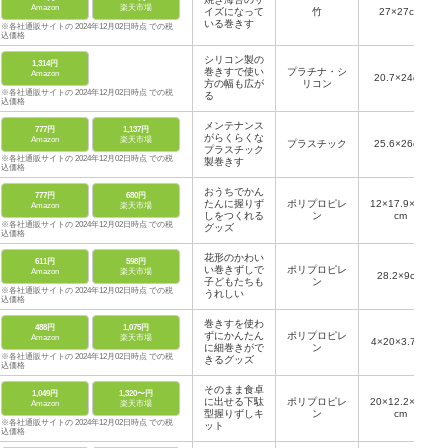
Amazon
楽天市場
イズになって
竹
27×27cm
いる巻きす
※各社通販サイトの 2024年12月02日時点 での税
込価格
シリコン製の
1,314円
巻きすで使い
プラチナ・シ
Amazon
20.7×24cm
方の幅も広が
リコン
※各社通販サイトの 2024年12月02日時点 での税
る
込価格
メンテナンス
777円
1,137円
がらくらくな
Amazon
楽天市場
プラスチック
25.6×26cm
プラスチック
※各社通販サイトの 2024年12月02日時点 での税
製巻きす
込価格
おうちでかん
777円
680円
たんに握りず
ポリプロピレ
12×17.9×7.8
Amazon
楽天市場
しをつくれる
ン
cm
※各社通販サイトの 2024年12月02日時点 での税
グッズ
込価格
花形のかわい
611円
598円
い巻きずしで
ポリプロピレ
Amazon
楽天市場
28.2×9cm
子どもたちも
ン
※各社通販サイトの 2024年12月02日時点 での税
うれしい
込価格
巻きすを使わ
488円
1,075円
ずにかんたん
ポリプロピレ
Amazon
楽天市場
4×20×3.7cm
に細巻きがで
ン
※各社通販サイトの 2024年12月02日時点 での税
きるグッズ
込価格
そのまま食卓
1,049円
1,320〜円
に出せる下駄
ポリプロピレ
20×12.2×4.4
Amazon
楽天市場
型握りずしキ
ン
cm
※各社通販サイトの 2024年12月02日時点 での税
ット
込価格