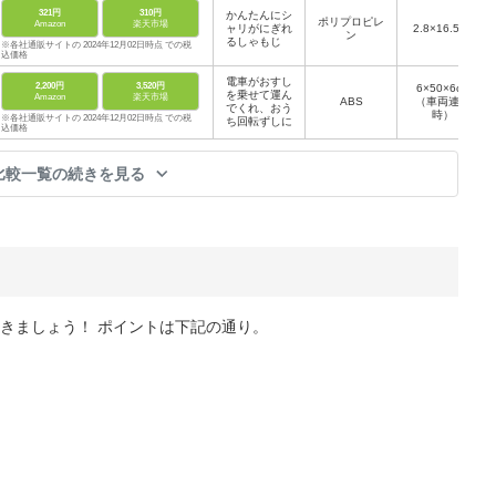
321円
310円
かんたんにシ
ポリプロピレ
Amazon
楽天市場
ャリがにぎれ
2.8×16.5cm
ン
るしゃもじ
※各社通販サイトの 2024年12月02日時点 での税
込価格
電車がおすし
2,200円
3,520円
6×50×6cm
を乗せて運ん
Amazon
楽天市場
ABS
（車両連結
でくれ、おう
時）
※各社通販サイトの 2024年12月02日時点 での税
ち回転ずしに
込価格
比較一覧の続きを見る
きましょう！ ポイントは下記の通り。