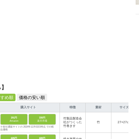
ら】
すすめ順
価格の安い順
購入サイト
特徴
素材
サイズ
291円
330円
竹製品製造会
Amazon
楽天市場
社がつくった
竹
27×27cm
竹巻きす
※各社通販サイトの 2024年12月02日時点 での税
込価格
605円
680円
焼き海苔のサ