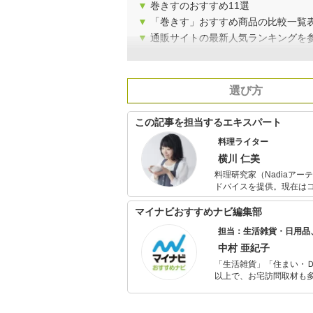
▼
巻きすのおすすめ11選
▼
「巻きす」おすすめ商品の比較一覧
▼
通販サイトの最新人気ランキングを
選び方
この記事を担当するエキスパート
料理ライター
横川 仁美
料理研究家（Nadiaア
ドバイスを提供。現在は
を入れ、企業のブランド
役割を果たしている。
マイナビおすすめナビ編集部
担当：生活雑貨・日用品
中村 亜紀子
「生活雑貨」「住まい・
以上で、お宅訪問取材も多
ャレンジ済み。初心者で