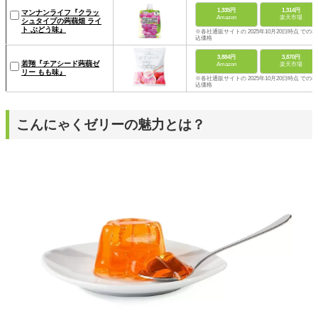
1,335円
1,314円
マンナンライフ『クラッ
Amazon
楽天市場
シュタイプの蒟蒻畑 ライ
ト ぶどう味』
※各社通販サイトの 2025年10月20日時点 での税
込価格
3,884円
3,870円
若翔『チアシード蒟蒻ゼ
Amazon
楽天市場
リー もも味』
※各社通販サイトの 2025年10月20日時点 での税
込価格
こんにゃくゼリーの魅力とは？