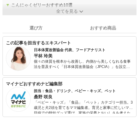
▼
こんにゃくゼリーおすすめ10選
全てを見る
選び方
おすすめ商品
この記事を担当するエキスパート
日本体質改善協会 代表、フードアナリスト
平林 玲美
個々の体質を根本から改善し、内側から美しくなれる食事
法を普及すべく「日本体質改善協会（JPCIA）」を設立。
オンラインによる個別指導の他、パーソナルジムやエステ
サロンと提携し、体質改善を目的とする食事指導を行う。
また、各種メディアにて食にまつわる美容・健康情報や今
マイナビおすすめナビ編集部
日から取り入れられる簡単ダイエット・体質改善メソッド
担当：食品・ドリンク、ベビー・キッズ、ペット
を発信している。 フードアナリスト協会主催・食の親善大
桑野 咲良
使「第4回食のなでしこ」グランプリ受賞。
「ベビー・キッズ」「食品」「ペット」カテゴリー担当。3
歳児と犬2頭を育てるママ編集者。育児と家事に忙しいママ
目線での時短グッズ選び、家族の栄養とおいしさを考えた
食品選び、束の間のリラックスタイムを楽しむためのスイ
ーツ選びに自信あり。鋭い目線で商品を見極め、少しでも
日々の生活が豊かになるものを紹介します。