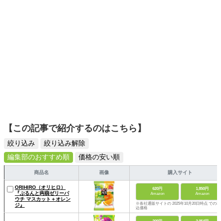
【この記事で紹介するのはこちら】
絞り込み
絞り込み解除
編集部のおすすめ順
価格の安い順
商品名
画像
購入サイト
ORIHIRO（オリヒロ）
620円
1,850円
『ぷるんと蒟蒻ゼリーパ
Amazon
Amazon
ウチ マスカット＋オレン
※各社通販サイトの 2025年10月20日時点 での税
ジ』
込価格