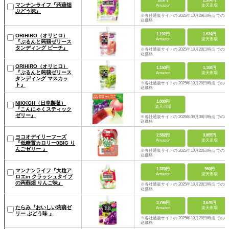
209円
2,954円
マンナンライフ『蒟蒻畑
Amazon
楽天市場
ぶどう味』
※各社通販サイトの 2025年10月29日時点 での税
込価格
1,192円
1,624円
ORIHIRO（オリヒロ）
Amazon
楽天市場
『ぷるんと蒟蒻ゼリース
タンディング ピーチ』
※各社通販サイトの 2025年10月20日時点 での税
込価格
ORIHIRO（オリヒロ）
1,150円
1,158円
『ぷるんと蒟蒻ゼリース
Amazon
楽天市場
タンディング マスカッ
※各社通販サイトの 2025年10月20日時点 での税
ト』
込価格
1,000円
NIKKOH（日幸製菓）
楽天市場
『こんにゃくスティック
ゼリー』
※各社通販サイトの 2026年06月08日時点 での税
込価格
2,582円
3,855円
ヨコオデイリーフーズ
Amazon
楽天市場
『低糖質カロリー0BIG り
んごゼリー 』
※各社通販サイトの 2025年10月20日時点 での税
込価格
1,370円
960円
マンナンライフ『大粒ア
Amazon
楽天市場
ロエin クラッシュタイプ
の蒟蒻畑 りんご味』
※各社通販サイトの 2025年10月20日時点 での税
込価格
3,796円
3,678円
たらみ『おいしい蒟蒻ゼ
Amazon
楽天市場
リー ぶどう味 』
※各社通販サイトの 2025年10月20日時点 での税
込価格