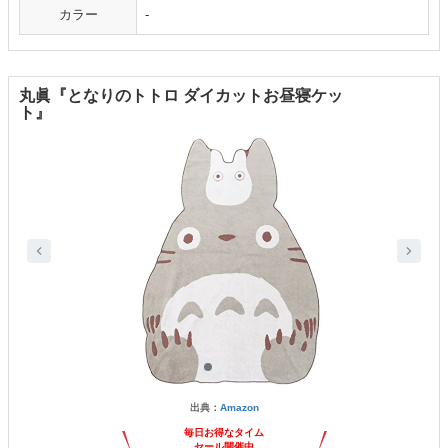
カラー
-
丸眞『となりのトトロ ダイカットお昼寝ケッ
ト』
出典：
Amazon
毎日お得なタイム
セール開催中