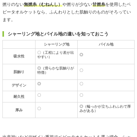
撚りのない
無撚糸（むねんし）
や撚りが少ない
甘撚糸
を使用したベ
ビータオルケットなら、ふんわりとした肌触りのものがそろってい
ます。
シャーリング地とパイル地の違いを知っておこう
シャーリング地
パイル地
〇（工程により差が出
◎
吸水性
やすい）
◎（滑らかな肌触りが
〇
肌触り
特徴）
◎
〇
デザイン
〇
〇
耐久性
◎（輪っかが立ちふわふわで厚
〇
厚み
みがある）
出産祝いなどデザイン重視でベビータオルケットを選ぶ場合、シャ