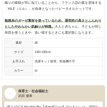
織りの模様が羽に似ていることから、フランス語の翼を意味する
「AILE（エル）」が由来となったベビータオルケットです。
無撚糸のガーゼ素材を使っているため、通気性の高さとふんわり
としたやわらかい肌触りが特徴。
大人と赤ちゃん、子どもが同じ
布団を使うときや、添い寝するときにも選択肢になります。
素材
綿
サイズ
140×190cm
お手入れ
洗濯ネット使用、乾燥機不可
カラー
白
保育士・社会福祉士
武田 優希
ディバイス HashkuDe『オーガニック コットン』
は、繊細な