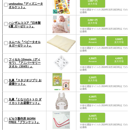
1,690〜円
undoudou『ディズニータ
楽天市場
オルケット』
※各社通販サイトの 2024年10月18日時点 での税
込価格
2,290〜円
ハンザムココア『日本製
楽天市場
6重 ガーゼケット』
※各社通販サイトの 2024年10月18日時点 での税
込価格
3,500円
3,500円
エムール『ベビータオル
Amazon
楽天市場
＆ガーゼケット』
※各社通販サイトの 2024年10月18日時点 での税
込価格
4,356円
4,400円
フィセル 10mois（ディ
Amazon
楽天市場
モワ）『アニバーサリー
タオル（3045）』
※各社通販サイトの 2024年10月18日時点 での税
込価格
2,200円
丸眞『スタジオジブリ お
楽天市場
昼寝ケット』
※各社通販サイトの 2024年10月18日時点 での税
込価格
4,180円
丸眞『となりのトトロ ダ
Amazon
イカットお昼寝ケット』
※各社通販サイトの 2024年10月18日時点 での税
込価格
3,245円
ビセラ製作所 BORN
楽天市場
FREE『ブランケット』
※各社通販サイトの 2024年10月18日時点 での税
込価格