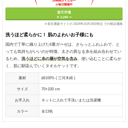
24時間タイムセー
ル毎日開催中
楽天市場
￥ 2,290 〜
※各社通販サイトの 2024年10月18日時点 での税込価格
洗うほど柔らかに！ 肌のよわいお子様にも
国内で丁寧に織り上げた6重ガーゼは、さらっとふわふわで、と
っても気持ちがいいのが特徴。太さの異なる糸を組み合わせてい
るため、
洗うほどに糸の層が空気を含み
、使い込むことに柔らか
く、肌に馴染んでいくタオルケットです。
素材
綿100% ( 三河木綿 )
サイズ
70×100 cm
お手入れ
ネットに入れて手洗いまたは洗濯機
カラー
全13色