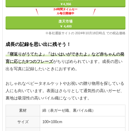
￥4,356
24時間タイムセー
ル毎日開催中
楽天市場
￥ 4,400
※各社通販サイトの 2024年10月18日時点 での税込価格
成長の記録を思い出に残そう！
「寝返りがうてたよ」「はいはいができたよ」など赤ちゃんの発
育に応じた9つのフレーズ
がちりばめられています。成長の思い
出を写真に記録したいときにおすすめ。
おしゃれなベビータオルケットやお祝いの贈り物用を探している
人にも向いています。表面はさらりとして通気性の高いガーゼ、
裏地は吸湿性の高いパイル織になっています。
素材
綿（表ガーゼ織、裏パイル織）
サイズ
100×100cm