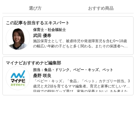
選び方
おすすめ商品
この記事を担当するエキスパート
保育士・社会福祉士
武田 優希
施設保育士として、被虐待児や発達障害児を含む0〜18歳
の幅広い年齢の子どもと多く関わる。またその保護者へ、
育児相談だけではない実践的な養育支援を含む生活基盤確
立のためのあらゆる支援を行い、後に社会福祉士を取得。
全国転勤族で、帯同に伴う転職で企業主導型保育園や小規
マイナビおすすめナビ編集部
模保育園での勤務経験もあり。 保育士人材紹介会社のコラ
担当：食品・ドリンク、ベビー・キッズ、ペット
ムを執筆担当中。 また転勤族の妻向けのブログを運営し、
桑野 咲良
育児情報を中心に赴任地の様子を発信している。三児の
「ベビー・キッズ」「食品」「ペット」カテゴリー担当。3
母。
歳児と犬2頭を育てるママ編集者。育児と家事に忙しいママ
目線での時短グッズ選び、家族の栄養とおいしさを考えた
食品選び、束の間のリラックスタイムを楽しむためのスイ
ーツ選びに自信あり。鋭い目線で商品を見極め、少しでも
日々の生活が豊かになるものを紹介します。