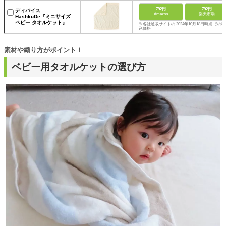
792円
792円
ディバイス
Amazon
楽天市場
HashkuDe『ミニサイズ
ベビー タオルケット』
※各社通販サイトの 2024年10月18日時点 での税
込価格
素材や織り方がポイント！
ベビー用タオルケットの選び方