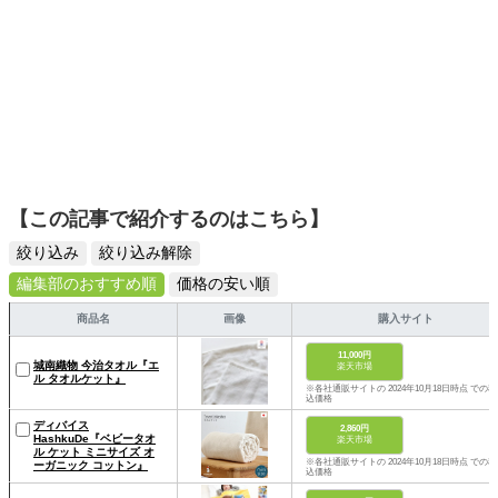
【この記事で紹介するのはこちら】
絞り込み
絞り込み解除
編集部のおすすめ順
価格の安い順
商品名
画像
購入サイト
11,000円
城南織物 今治タオル『エ
楽天市場
ル タオルケット』
※各社通販サイトの 2024年10月18日時点 での税
込価格
ディバイス
2,860円
HashkuDe『ベビータオ
楽天市場
ル ケット ミニサイズ オ
※各社通販サイトの 2024年10月18日時点 での税
ーガニック コットン』
込価格