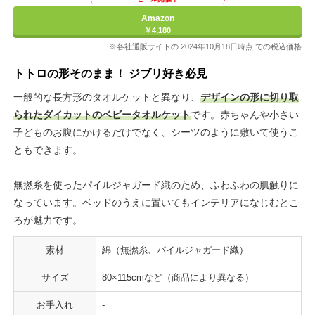
Amazon
￥4,180
※各社通販サイトの 2024年10月18日時点 での税込価格
トトロの形そのまま！ ジブリ好き必見
一般的な長方形のタオルケットと異なり、
デザインの形に切り取
られたダイカットのベビータオルケット
です。赤ちゃんや小さい
子どものお腹にかけるだけでなく、シーツのように敷いて使うこ
ともできます。
無撚糸を使ったパイルジャガード織のため、ふわふわの肌触りに
なっています。ベッドのうえに置いてもインテリアになじむとこ
ろが魅力です。
素材
綿（無撚糸、パイルジャガード織）
サイズ
80×115cmなど（商品により異なる）
お手入れ
-