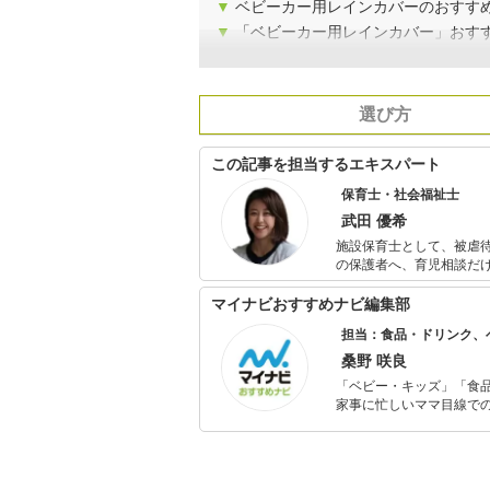
▼
ベビーカー用レインカバーのおすすめ
▼
「ベビーカー用レインカバー」おす
選び方
この記事を担当するエキスパート
保育士・社会福祉士
武田 優希
施設保育士として、被虐待
の保護者へ、育児相談だ
い、後に社会福祉士を取得。 全国転勤族で、帯同に伴う転職で企業主導型保育園や小規
勤務経験もあり。 保育士人材紹介会社のコラムを執筆担当中。 また転勤族の妻向けのブログを運営
マイナビおすすめナビ編集部
し、育児情報を中心に赴
担当：食品・ドリンク、
桑野 咲良
「ベビー・キッズ」「食
家事に忙しいママ目線で
ックスタイムを楽しむた
活が豊かになるものを紹