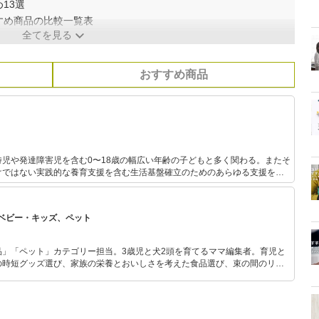
13選
すめ商品の比較一覧表
全てを見る
おすすめ商品
児や発達障害児を含む0〜18歳の幅広い年齢の子どもと多く関わる。またそ
けではない実践的な養育支援を含む生活基盤確立のためのあらゆる支援を行
模保育園での
任地の様子を発信している。三児の母。
ベビー・キッズ、ペット
品」「ペット」カテゴリー担当。3歳児と犬2頭を育てるママ編集者。育児と
の時短グッズ選び、家族の栄養とおいしさを考えた食品選び、束の間のリラ
めのスイーツ選びに自信あり。鋭い目線で商品を見極め、少しでも日々の生
介します。