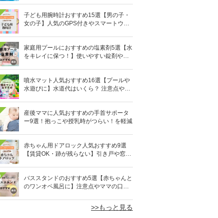
子ども用腕時計おすすめ15選【男の子・
女の子】人気のGPS付きやスマートウォ
ッチも
家庭用プールにおすすめの塩素剤5選【水
をキレイに保つ！】使いやすい錠剤やパ
ウダーなど
噴水マット人気おすすめ16選【プールや
水遊びに】水道代はいくら？ 注意点やデ
メリットも解説
産後ママに人気おすすめの手首サポータ
ー9選！抱っこや授乳時がつらい！を軽減
赤ちゃん用ドアロック人気おすすめ9選
【賃貸OK・跡が残らない】引き戸や窓対
策にも
0
バススタンドのおすすめ5選【赤ちゃんと
のワンオペ風呂に】注意点やママの口コ
ミも！
>>もっと見る