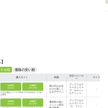
ら】
すすめ順
価格の安い順
対応ベビーカ
購入サイト
特徴
サイズ
ー
アップリカラ
5,136円
5,445円
雨の日のお出
クーナシリー
Amazon
楽天市場
かけが楽しく
-
ズ、カルーン
なるデザイン
※各社通販サイトの 2025年11月06日時点 での税
エアーシリー
込価格
ズ、カルーン
プラスハイシ
アップリカス
4,500円
4,500円
通気性の高い
ート、フライ
ムーヴシリー
Amazon
楽天市場
メッシュ窓仕
ル、エアリア
-
ズ、イージ
様で快適
シリーズ