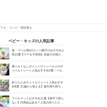
プリカ・コンビ・西松屋も
ベビー・キッズの人気記事
海・プール用UVカット帽子のおすすめ人
気13選【ママ＆子供別】頭皮の日焼け対
策に
肩ベルトなしのインパクトシールドのチ
ャイルドシート人気おすすめ3選！ベルト
を嫌がる＆抜け出す悩みも解消
折りたたみチャイルドシート人気おすす
め8選【1歳から使える】旅行用や持ち運
びに！
プールマットおすすめ11選【厚手で滑ら
ない】代用品はある？人気の折りたたみ
式も