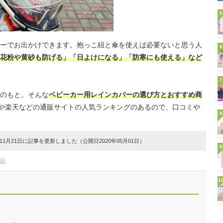
5
ーでお出かけできます。抱っこ紐と傘を使えば必要ないと思う人
6
花粉や黄砂も防げる」「日よけになる」「防寒にも使える」など
7
のもと、そんな
ベビーカー用レインカバーの選び方とおすすめ商
onや楽天などの通販サイトの人気ランキングのあるので、口コミや
8
1月21日に記事を更新しました（公開日2020年05月01日）
9
品
1