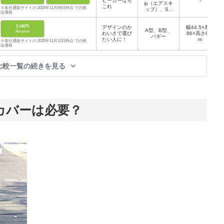
ビーカーなら
ク）
-
ip（エアスキ
これ
※各社通販サイトの 2025年11月06日時点 での税
ップ）、Sm
込価格
abuggi（ス
マバギ）専用
3,180円
デザインのか
幅44.5×奥行
A型、B型、
Amazon
わいさで選び
86×高さ68c
バギー
たい人に！
m
※各社通販サイトの 2025年11月12日時点 での税
込価格
比較一覧の続きを見る
カバーは必要？