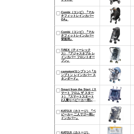
Combi（コンビ）『マル
チフィットレインカバー
OA』
Combi（コンビ）『マル
チフィットレインカバー
背面用』
T-REX（ティーレック
ス）『アジャスタブル レ
インカバー フロントオー
プン』
campton(カンプトン)『カ
ンプトン レインカバー ス
タンダード』
Smart from the Start（ス
マート フロム ザ スター
ト）『スマートスタート
2人乗りベビーカー用レイ
ンカバーUP 横並び型』
KATOJI（カトージ）『ベ
ビーカー 二人でゴー用レ
インカバー』
KATOJI（カトージ）