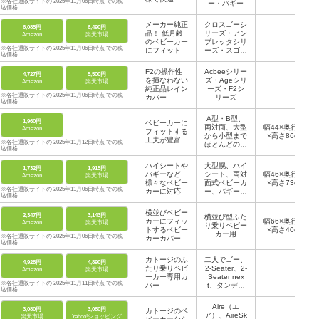
※各社通販サイトの 2025年11月06日時点 での税
ー・バギー
込価格
メーカー純正
クロスゴーシ
6,085円
6,490円
品！ 低月齢
リーズ・アン
Amazon
楽天市場
-
のベビーカー
ブレッタシリ
※各社通販サイトの 2025年11月06日時点 での税
にフィット
ーズ・スゴカ
込価格
ルシリーズ・
THE S Goシ
F2の操作性
Acbeeシリー
4,727円
5,500円
リーズ・メチ
を損なわない
ズ・Ageシリ
Amazon
楽天市場
ャカルシリー
-
純正品レイン
ーズ・F2シ
ズ・ロングフ
※各社通販サイトの 2025年11月06日時点 での税
カバー
リーズ
ィットシリー
込価格
ズ
A型・B型、
1,960円
ベビーカーに
両対面、大型
幅44×奥行38
Amazon
フィットする
から小型まで
×高さ86cm
工夫が豊富
※各社通販サイトの 2025年11月12日時点 での税
ほとんどのベ
込価格
ビーカーに対
応
ハイシートや
大型幌、ハイ
1,732円
1,915円
バギーなど
シート、両対
幅46×奥行86
Amazon
楽天市場
様々なベビー
面式ベビーカ
×高さ73cm
※各社通販サイトの 2025年11月06日時点 での税
カーに対応
ー、バギーな
込価格
ど
横並びベビー
2,347円
3,143円
横並び型ふた
カーにフィッ
幅66×奥行55
Amazon
楽天市場
り乗りベビー
トするベビー
×高さ40cm
カー用
※各社通販サイトの 2025年11月06日時点 での税
カーカバー
込価格
カトージのふ
二人でゴー、
4,928円
4,890円
たり乗りベビ
2-Seater、2-
Amazon
楽天市場
-
ーカー専用カ
Seater nex
※各社通販サイトの 2025年11月11日時点 での税
バー
t、タンデム
込価格
ストローラー
シングルタイ
Aire（エ
3,080円
3,080円
カトージのベ
ヤ（ブラッ
ア）、AireSk
楽天市場
Yahoo!ショッピング