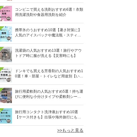
コンビニで買える洗剤おすすめ6選！衣類
用洗濯洗剤や食器用洗剤を紹介
携帯氷のうおすすめ10選【暑さ対策に】
人気のアイスパックや魔法瓶・スティッ
ク型も
洗濯袋の人気おすすめ13選！旅行やアウ
トドア時に服が洗える【災害時にも】
ドンキでも買える芳香剤の人気おすすめ1
0選！車・部屋・トイレなど用途別【いい
匂い】
旅行用柔軟剤の人気おすすめ5選！持ち運
びに便利な小分けタイプや柔軟剤シート
を紹介
0
旅行用コンタクト洗浄液おすすめ10選
【ケース付きも】出張や海外旅行にも便
利
>>もっと見る