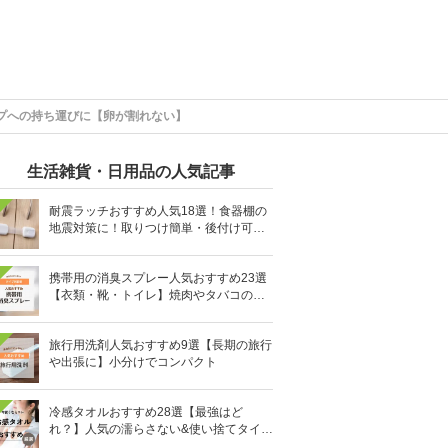
プへの持ち運びに【卵が割れない】
生活雑貨・日用品の人気記事
耐震ラッチおすすめ人気18選！食器棚の
地震対策に！取りつけ簡単・後付け可能
も
携帯用の消臭スプレー人気おすすめ23選
【衣類・靴・トイレ】焼肉やタバコのニ
オイにも
旅行用洗剤人気おすすめ9選【長期の旅行
や出張に】小分けでコンパクト
冷感タオルおすすめ28選【最強はど
れ？】人気の濡らさない&使い捨てタイプ
も