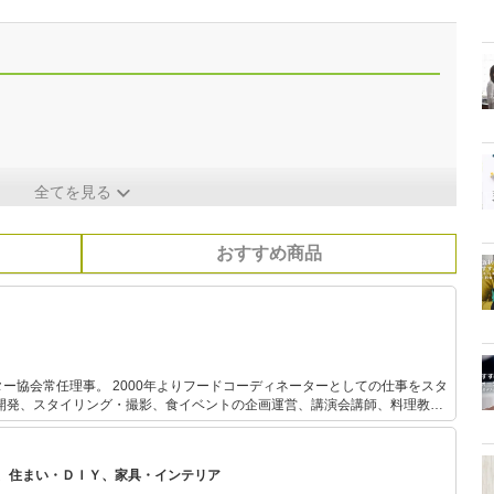
全てを見る
おすすめ商品
ー協会常任理事。 2000年よりフードコーディネーターとしての仕事をスタ
ピ開発、スタイリング・撮影、食イベントの企画運営、講演会講師、料理教室
務に広く携わり、「食の楽しさと大切さ」を伝えています。 新しいもの、便
ら、古き良きもの、伝統的な食文化も重んじるのが私のスタイル。 ここで
スタイルの実現に役立つ提案を行っていきたいと思っています。
、住まい・ＤＩＹ、家具・インテリア