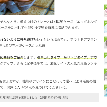
5
そんなとき、備えつけのトレーとは別に卵ケース（エッグホルダ
6
ペースを活用して生卵やゆで卵を綺麗に収納できます。
7
れないように持ち運びたい」
という場面でも、アウトドアブラン
持ち運び専用卵ケースが大活躍！
8
め商品をご紹介
します。
引き出しタイプ、吊り下げタイプ、アウ
クアップ。さらに記事後半では、通販サイトの人気売れ筋ランキ
9
でも買えますが、機能やデザインにこだわって選べばより活用の機
1
て、お気に入りの1点を見つけてくださいね。
1月21日に記事を更新しました（公開日2020年04月17日）