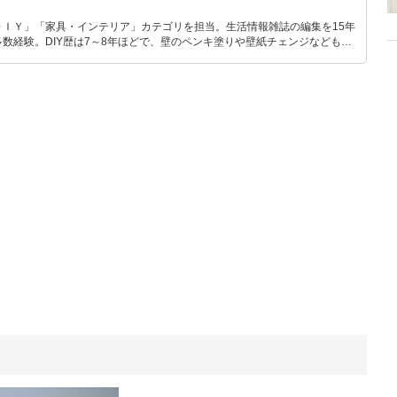
ＤＩＹ」「家具・インテリア」カテゴリを担当。生活情報雑誌の編集を15年
数経験。DIY歴は7～8年ほどで、壁のペンキ塗りや壁紙チェンジなどもチ
もモノ選びがしやすい記事をお届けします！