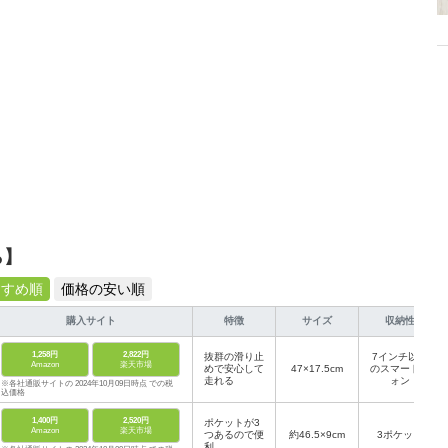
ら】
すすめ順
価格の安い順
購入サイト
特徴
サイズ
収納性
1,258円
2,822円
抜群の滑り止
7インチ以下
Amazon
楽天市場
めで安心して
47×17.5cm
のスマートフ
走れる
ォン
※各社通販サイトの 2024年10月09日時点 での税
込価格
1,400円
2,520円
ポケットが3
Amazon
楽天市場
つあるので便
約46.5×9cm
3ポケット
利