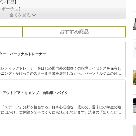
バンド型】
トポーチ型】
全てを見る
おすすめ商品
ター・パーソナルトレーナー
スレティックトレーナーをはじめ国内外の数多くの指導ライセンスを保有し
ンニング・かけっこのスクール事業を展開しながら、パーソナルジムの経営
これまでの運動指導経験を活かして様々なスポーツ関連の記事執筆に関わっ
 各種スポーツ教室・健康運動教室・講演会などのご依頼もお請けしております。
、アウトドア・キャンプ、自動車・バイク
」「スポーツ」分野を担当する、好奇心旺盛な一児の父。週末は小学生の娘
グに出かけ、実体験を記事づくりにも活かしています。読者の「知りたい」
とをモットーに、信頼できるコンテンツ制作に努めています。