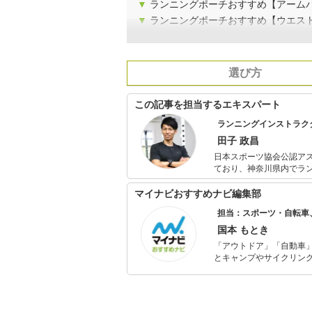
▼
ランニングポーチおすすめ【アーム
▼
ランニングポーチおすすめ【ウエス
選び方
この記事を担当するエキスパート
ランニングインストラク
田子 政昌
日本スポーツ協会公認ア
ており、神奈川県内でラ
を行っています。 現在も現役で陸上競技大会に出場しており、選手としての自身の目線や大手スポー
ツ量販店での社員経験・
マイナビおすすめナビ編集部
てきました。
担当：スポーツ・自転車
国本 もとき
「アウトドア」「自動車
とキャンプやサイクリン
を分かりやすく届けるこ