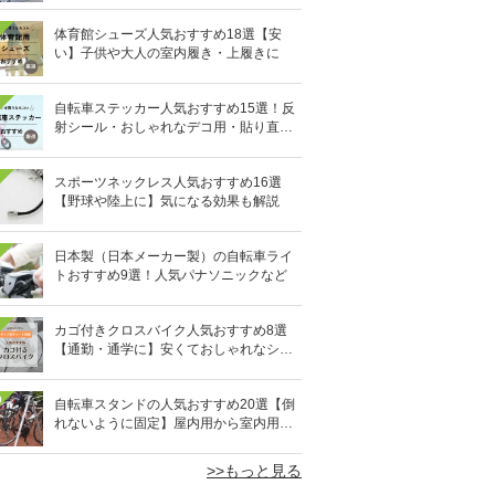
体育館シューズ人気おすすめ18選【安
い】子供や大人の室内履き・上履きに
自転車ステッカー人気おすすめ15選！反
射シール・おしゃれなデコ用・貼り直し
OKタイプも
スポーツネックレス人気おすすめ16選
【野球や陸上に】気になる効果も解説
日本製（日本メーカー製）の自転車ライ
トおすすめ9選！人気パナソニックなど
カゴ付きクロスバイク人気おすすめ8選
【通勤・通学に】安くておしゃれなシテ
ィクロスも
0
自転車スタンドの人気おすすめ20選【倒
れないように固定】屋内用から室内用ま
で
>>もっと見る