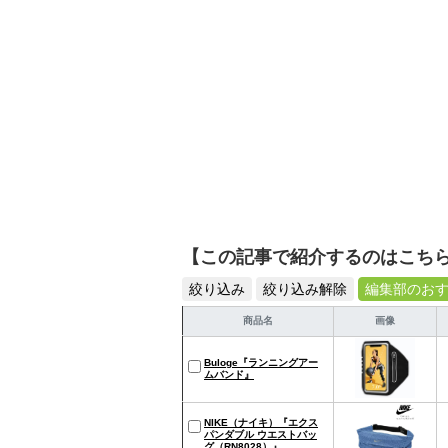
【この記事で紹介するのはこち
絞り込み
絞り込み解除
編集部のお
商品名
画像
Buloge『ランニングアー
ムバンド』
NIKE（ナイキ）『エクス
パンダブル ウエストバッ
グ（RN8028）』