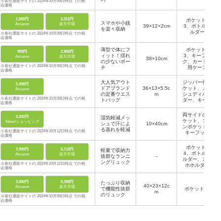
※各社通販サイトの 2024年10月09日時点 での税
込価格
1,580円
2,312円
ポケット×
スマホや小銭
Amazon
楽天市場
39×12×2cm
3、ボトルホ
を楽々収納
ルダー
※各社通販サイトの 2024年10月09日時点 での税
込価格
薄型で体にフ
ポケット×
999円
2,906円
ィット！揺れ
3、キーフッ
Amazon
楽天市場
38×10cm
の少ないポー
ク、カード専
※各社通販サイトの 2024年10月09日時点 での税
チ
用ケース
込価格
大人気アウト
ジッパー付ポ
5,498円
ドアブランド
36×13×5.5c
ケット、メッ
Amazon
の定番ウエス
m
シュディバイ
※各社通販サイトの 2024年10月09日時点 での税
トバッグ
ダー、キーフ
込価格
ック
両サイドのポ
2,200円
湿気軽減メッ
ケット、コイ
Yahoo!ショッピング
シュで汗によ
10×40cm
ンポケット、
る蒸れを軽減
※各社通販サイトの 2024年10月12日時点 での税
キーフック
込価格
ポケット×
3,999円
5,710円
軽量で収納力
4、ボトルホ
Amazon
楽天市場
抜群なランニ
-
ルダー、スマ
ングリュック
※各社通販サイトの 2024年10月12日時点 での税
ホホルダー
込価格
3,080円
5,398円
たっぷり収納
40×23×12c
Amazon
楽天市場
で機能性抜群
ポケット×6
m
のリュック
※各社通販サイトの 2024年10月09日時点 での税
込価格