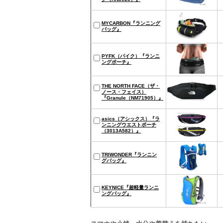
MYCARBON『ランニング
バッグ』
PYFK（パイク）『ランニ
ングポーチ』
THE NORTH FACE（ザ・
ノース・フェイス）
『Granule（NM71905）』
asics（アシックス）『ラ
ンニングウエストポーチ
（3013A582）』
TRIWONDER『ランニン
グバッグ』
KEYNICE『超軽量ランニ
ングバッグ』