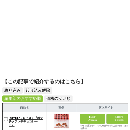
【この記事で紹介するのはこちら】
絞り込み
絞り込み解除
編集部のおすすめ順
価格の安い順
商品名
画像
購入サイト
1,188円
1,188円
ROYCE'（ロイズ）『ポテ
Amazon
楽天市場
チクランチチョコレー
ト』
※各社通販サイトの 2026年04月09日時点 での税
込価格