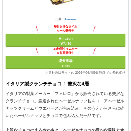
出典：
Amazon
毎日お得なタイム
セール開催中
Amazon
￥7,480
24時間タイムセー
ル毎日開催中
楽天市場
￥ 410
※各社通販サイトの 2026年04月09日時点 での税込価格
イタリア製クランチチョコ！ 贅沢な4層
イタリアの製菓メーカー「フェレロ」から販売されている贅沢な
クランチチョコ。厳選されたヘーゼルナッツ粒をココアヘーゼル
ナッツクリームとウエハースが包み込み、そのうえからさらに砕
いたヘーゼルナッツとチョコで包み込んだ一品です。
上質なチョコのまろやかさと、ヘーゼルナッツの豊かな風味と食