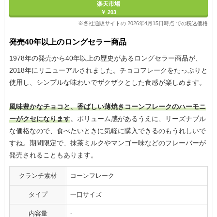
楽天市場
￥ 203
※各社通販サイトの 2026年4月15日時点 での税込価格
発売40年以上のロングセラー商品
1978年の発売から40年以上の歴史があるロングセラー商品が、
2018年にリニューアルされました。チョコフレークをたっぷりと
使用し、シンプルな味わいでザクザクとした食感が楽しめます。
風味豊かなチョコと、香ばしい薄焼きコーンフレークのハーモニ
ーがクセになります
。ボリューム感があるうえに、リーズナブル
な価格なので、食べたいときに気軽に購入できるのもうれしいで
すね。期間限定で、抹茶ミルクやマンゴー味などのフレーバーが
発売されることもあります。
クランチ素材
コーンフレーク
タイプ
一口サイズ
内容量
-