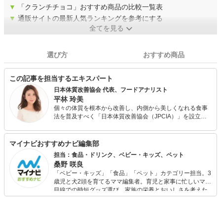
▼
「クランチチョコ」おすすめ商品の比較一覧表
▼
通販サイトの最新人気ランキングを参考にする
全てを見る
選び方
おすすめ商品
この記事を担当するエキスパート
日本体質改善協会 代表、フードアナリスト
平林 玲美
個々の体質を根本から改善し、内側から美しくなれる食事
法を普及すべく「日本体質改善協会（JPCIA）」を設立。
オンラインによる個別指導の他、パーソナルジムやエステ
サロンと提携し、体質改善を目的とする食事指導を行う。
また、各種メディアにて食にまつわる美容・健康情報や今
マイナビおすすめナビ編集部
日から取り入れられる簡単ダイエット・体質改善メソッド
担当：食品・ドリンク、ベビー・キッズ、ペット
を発信している。 フードアナリスト協会主催・食の親善大
桑野 咲良
使「第4回食のなでしこ」グランプリ受賞。
「ベビー・キッズ」「食品」「ペット」カテゴリー担当。3
歳児と犬2頭を育てるママ編集者。育児と家事に忙しいママ
目線での時短グッズ選び、家族の栄養とおいしさを考えた
食品選び、束の間のリラックスタイムを楽しむためのスイ
ーツ選びに自信あり。鋭い目線で商品を見極め、少しでも
日々の生活が豊かになるものを紹介します。