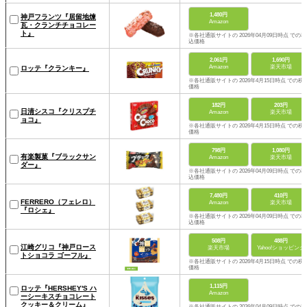
1,480円
神戸フランツ『居留地煉
Amazon
瓦・クランチチョコレー
ト』
※各社通販サイトの 2026年04月09日時点 での税
込価格
2,061円
1,690円
Amazon
楽天市場
ロッテ『クランキー』
※各社通販サイトの 2026年4月15日時点 での税
価格
182円
203円
日清シスコ『クリスプチ
Amazon
楽天市場
ョコ』
※各社通販サイトの 2026年4月15日時点 での税
価格
798円
1,080円
有楽製菓『ブラックサン
Amazon
楽天市場
ダー』
※各社通販サイトの 2026年04月09日時点 での税
込価格
7,480円
410円
FERRERO（フェレロ）
Amazon
楽天市場
『ロシェ』
※各社通販サイトの 2026年04月09日時点 での税
込価格
508円
488円
江崎グリコ『神戸ロース
楽天市場
Yahoo!ショッピング
トショコラ ゴーフル』
※各社通販サイトの 2026年4月15日時点 での税
価格
1,115円
ロッテ『HERSHEY'S ハ
Amazon
ーシーキスチョコレート
クッキー＆クリーム』
※各社通販サイトの 2026年04月09日時点 での税