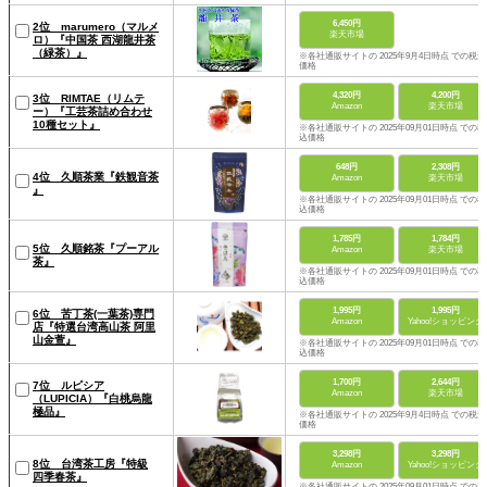
6,450円
2位 marumero（マルメ
楽天市場
ロ）『中国茶 西湖龍井茶
（緑茶）』
※各社通販サイトの 2025年9月4日時点 での税込
価格
4,320円
4,200円
3位 RIMTAE（リムテ
Amazon
楽天市場
ー）『工芸茶詰め合わせ
10種セット』
※各社通販サイトの 2025年09月01日時点 での税
込価格
648円
2,308円
4位 久順茶業『鉄観音茶
Amazon
楽天市場
』
※各社通販サイトの 2025年09月01日時点 での税
込価格
1,785円
1,784円
5位 久順銘茶『プーアル
Amazon
楽天市場
茶』
※各社通販サイトの 2025年09月01日時点 での税
込価格
1,995円
1,995円
6位 苦丁茶(一葉茶)専門
Amazon
Yahoo!ショッピング
店『特選台湾高山茶 阿里
山金萱』
※各社通販サイトの 2025年09月01日時点 での税
込価格
1,700円
2,644円
7位 ルピシア
Amazon
楽天市場
（LUPICIA）『白桃烏龍
極品』
※各社通販サイトの 2025年9月4日時点 での税込
価格
3,298円
3,298円
8位 台湾茶工房『特級
Amazon
Yahoo!ショッピング
四季春茶』
※各社通販サイトの 2025年09月01日時点 での税