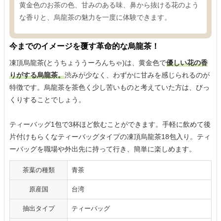
黄金色のお茶の色、甘みのある味、鼻から抜ける花のよう
な香りと、烏龍茶の魅力を一度に体験できます。
今までのイメージを覆す革命的な烏龍茶！
凍頂烏龍茶(とうちょううーろんちゃ)は、黄金色で
優しい花の香
りがする烏龍茶。
渋みが少なく、わずかに甘みを感じられるのが
特徴です。烏龍茶を茶色く少し苦いものと考えていた方は、びっ
くりすることでしょう。
ティーバッグ1包で3杯ほど飲むことができます。手軽に飲めて後
片付けもらくなティーバッグタイプの凍頂烏龍茶18包入り。ティ
ーバッグを職場や外出先に持って行き、簡単に楽しめます。
茶葉の種類
青茶
原産国
台湾
抽出タイプ
ティーバッグ