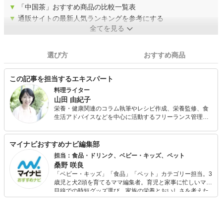
▼
「中国茶」おすすめ商品の比較一覧表
▼
通販サイトの最新人気ランキングを参考にする
全てを見る
選び方
おすすめ商品
この記事を担当するエキスパート
料理ライター
山田 由紀子
栄養・健康関連のコラム執筆やレシピ作成、栄養監修、食
生活アドバイスなどを中心に活動するフリーランス管理栄
養士。 短大卒業後、栄養士として給食会社で社員食堂や寮
の献立作成、給食管理を行う。その後、病院で栄養管理、
栄養指導、調理などの業務に従事。在職中に管理栄養士免
マイナビおすすめナビ編集部
許を取得。 出産を機にフリーに転向し、保健センターなど
担当：食品・ドリンク、ベビー・キッズ、ペット
で栄養指導・食事相談を行うほか、料理教室や発酵食づく
桑野 咲良
りのワークショップを主催。
「ベビー・キッズ」「食品」「ペット」カテゴリー担当。3
歳児と犬2頭を育てるママ編集者。育児と家事に忙しいママ
目線での時短グッズ選び、家族の栄養とおいしさを考えた
食品選び、束の間のリラックスタイムを楽しむためのスイ
ーツ選びに自信あり。鋭い目線で商品を見極め、少しでも
日々の生活が豊かになるものを紹介します。