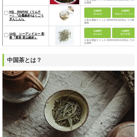
込価格
2,600円
2,600円
9位 RIMTAE（リムテ
Amazon
Yahoo!ショッピング
ー）『白毫銀針(はくごう
ぎんしん)』
※各社通販サイトの 2025年9月4日時点 での税込
価格
2,058円
1,999円
10位 シーアンドエー 彩
Amazon
楽天市場
香『黄茶 君山銀針』
※各社通販サイトの 2025年09月01日時点 での税
込価格
中国茶とは？