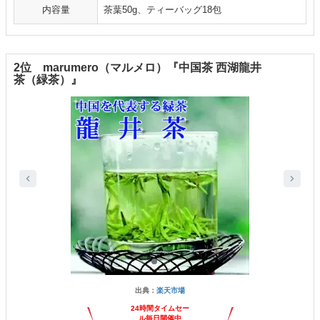
内容量
茶葉50g、ティーバッグ18包
2位 marumero（マルメロ）『中国茶 西湖龍井
茶（緑茶）』
出典：
楽天市場
24時間タイムセー
ル毎日開催中