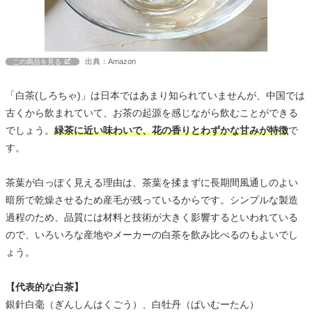
出典：Amazon
この商品を見る
「白茶(しろちゃ)」は日本ではあまり知られていませんが、中国では
古くから飲まれていて、お茶の起源を感じながら飲むことができる
でしょう。
緑茶に近い味わいで、花の香りとわずかな甘みが特徴
で
す。
茶葉が白っぽく見える理由は、茶葉を揉まずに長期間風通しのよい
暗所で乾燥させるため産毛が残っているからです。シンプルな製造
過程のため、品質には材料と技術が大きく影響するといわれている
ので、いろいろな産地やメーカーの白茶を飲み比べるのもよいでし
ょう。
【代表的な白茶】
銀針白毫（ぎんしんはくごう）、白牡丹（ぱいむーたん）