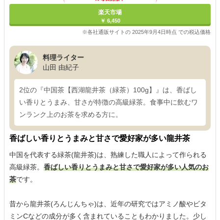
楽天市場
￥ 6,450
※各社通販サイトの 2025年9月4日時点 での税込価格
料理ライター
山田 由紀子
2位の『中国茶【西湖龍井茶（緑茶）100g】』は、香ばし
い香りとうまみ、甘さが特徴の高級緑茶。食事中に飲むワ
ンランク上のお茶を求める方に。
香ばしい香りとうまみと甘さで愛好家が多い龍井茶
中国を代表する緑茶(龍井茶)は、熟練した職人によって作られる
高級緑茶。
香ばしい香りとうまみと甘さで愛好家が多い人気のお
茶
です。
昔から龍井茶(ろんじんちゃ)は、近年の研究ではアミノ酸やビタ
ミンCなどの成分が多く含まれていることもわかりました。少し