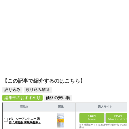
【この記事で紹介するのはこちら】
絞り込み
絞り込み解除
編集部のおすすめ順
価格の安い順
商品名
画像
購入サイト
1,442円
2,094円
1位 シーアンドエー 彩
Amazon
Yahoo!ショッピング
香『烏龍茶 凍頂烏龍茶』
※各社通販サイトの 2025年9月4日時点 での税込
価格