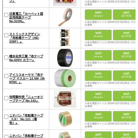
プ』
※各社通販サイトの 2024年12月15日時点 での税
込価格
840円
540円
日東電工『カーペット固
Amazon
楽天市場
定用両面テープ
No.523N』
※各社通販サイトの 2024年12月15日時点 での税
込価格
765円
792円
ストリックスデザイン
Amazon
楽天市場
『布粘着テープ（HD-
338F）』
※各社通販サイトの 2024年12月15日時点 での税
込価格
531円
486円
積水化学工業『布テープ
Amazon
楽天市場
No.600V カラー』
※各社通販サイトの 2024年12月15日時点 での税
込価格
220円
218円
アイリスオーヤマ『布テ
Amazon
楽天市場
ープ マスカー 12.5M（M-
NTM）』
※各社通販サイトの 2024年12月15日時点 での税
込価格
236円
250円
寺岡製作所『ニューオリ
Amazon
楽天市場
ーブテープ No.142』
※各社通販サイトの 2024年12月15日時点 での税
込価格
268円
365円
ニチバン『布粘着テープ
Amazon
楽天市場
〈LS〉 No.121（着
色）』
※各社通販サイトの 2024年12月15日時点 での税
込価格
430円
581円
ニチバン『布粘着テープ
Amazon
楽天市場