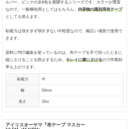
ルバー、ピンクの全8色を展開するシリーズです。カラーが豊富
なので、一般梱包用としてはもちろん、
内容物の識別用布テープ
としても使えます。
粘着力は強すぎず弱すぎない中程度なので、幅広い場面で使用で
きます。
原料にPET繊維を使っているのは、布テープを手で切ったときに
縦にさけることを防止するため。
キレイに横にさける
ので作業効
率も上がります。
粘着力
中
幅
50mm
長さ
25m
アイリスオーヤマ『布テープ マスカー