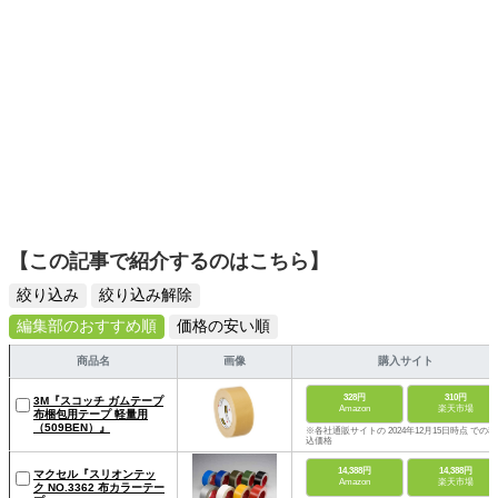
【この記事で紹介するのはこちら】
絞り込み
絞り込み解除
編集部のおすすめ順
価格の安い順
商品名
画像
購入サイト
328円
310円
3M『スコッチ ガムテープ
Amazon
楽天市場
布梱包用テープ 軽量用
（509BEN）』
※各社通販サイトの 2024年12月15日時点 での税
込価格
14,388円
14,388円
マクセル『スリオンテッ
Amazon
楽天市場
ク NO.3362 布カラーテー