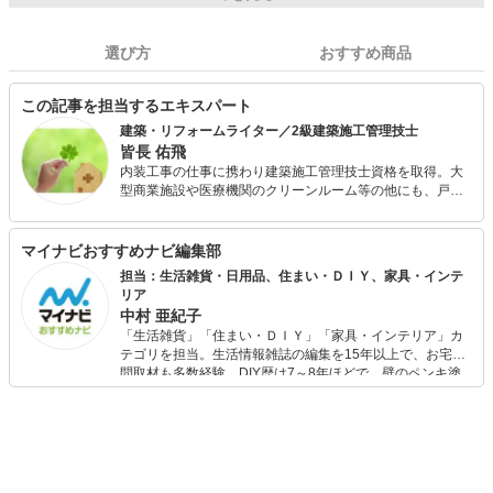
選び方
おすすめ商品
この記事を担当するエキスパート
建築・リフォームライター／2級建築施工管理技士
皆長 佑飛
内装工事の仕事に携わり建築施工管理技士資格を取得。大
型商業施設や医療機関のクリーンルーム等の他にも、戸建
住宅リフォームの施工管理を務める。一般的な住宅リフォ
ームの他にも、なかなか一般的には分かりづらい断熱や内
壁、外壁のリフォームについてのアドバイスや執筆も行っ
マイナビおすすめナビ編集部
ています。葬儀会社で勤務経験があり、数珠の使用および
担当：生活雑貨・日用品、住まい・ＤＩＹ、家具・インテ
仏具店への発注など深い知見があります。 また、福祉住環
リア
境コーディネーターの資格を取得し、今後も需要の高いバ
中村 亜紀子
リアフリー住宅やリフォームについての解説や執筆等も行
「生活雑貨」「住まい・ＤＩＹ」「家具・インテリア」カ
っております。
テゴリを担当。生活情報雑誌の編集を15年以上で、お宅訪
問取材も多数経験。DIY歴は7～8年ほどで、壁のペンキ塗
りや壁紙チェンジなどもチャレンジ済み。初心者でもモノ
選びがしやすい記事をお届けします！