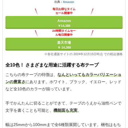
出典：
Amazon
毎日お得なタイム
セール開催中
Amazon
￥14,388
24時間タイムセー
ル毎日開催中
楽天市場
￥ 14,388
※各社通販サイトの 2024年12月15日時点 での税込価格
全10色！ さまざまな用途に活躍する布テープ
こちらの布テープの特徴は、
なんといってもカラーバリエーショ
ンの豊富さ
にあります。ホワイト、ブラック、イエロー、レッド
など全10色のカラーが揃っています。
手でかんたんに切ることができて、テープのうえから油性ペンで
文字を書くことも可能と、
機能面も充実
。
幅は25mmから100mmまで全6種類展開しています。梱包はもち