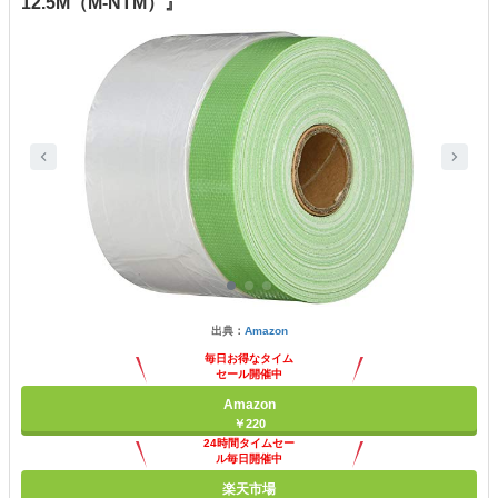
12.5M（M-NTM）』
出典：
Amazon
毎日お得なタイム
セール開催中
Amazon
￥220
24時間タイムセー
ル毎日開催中
楽天市場