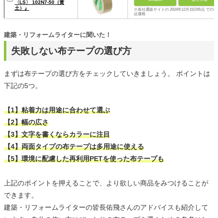
〈LS〉 102N7-50（黄
土）』
※各社通販サイトの 2024年12月15日時点 での税
込価格
建築・リフォームライターに聞いた！
失敗しない布テープの選び方
まずは布テープの選び方をチェックしていきましょう。 ポイントは
下記の5つ。
【1】粘着力は用途に合わせて選ぶ
【2】幅の広さ
【3】文字を書くならカラーに注目
【4】両面タイプの布テープは多用途に使える
【5】環境に配慮した再利用PETを使った布テープも
上記のポイントを押えることで、より欲しい商品をみつけることが
できます。
建築・リフォームライターの皆長佑飛さんのアドバイスも紹介して