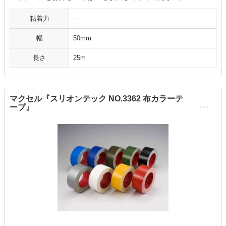
粘着力
-
幅
50mm
長さ
25m
マクセル『スリオンテック NO.3362 布カラーテ
ープ』