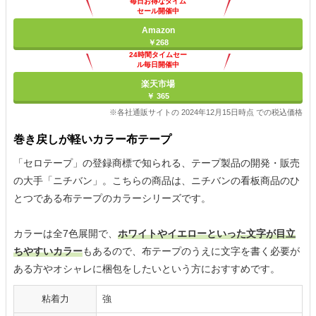
毎日お得なタイム
セール開催中
Amazon
￥268
24時間タイムセー
ル毎日開催中
楽天市場
￥ 365
※各社通販サイトの 2024年12月15日時点 での税込価格
巻き戻しが軽いカラー布テープ
「セロテープ」の登録商標で知られる、テープ製品の開発・販売
の大手「ニチバン」。こちらの商品は、ニチバンの看板商品のひ
とつである布テープのカラーシリーズです。
カラーは全7色展開で、
ホワイトやイエローといった文字が目立
ちやすいカラー
もあるので、布テープのうえに文字を書く必要が
ある方やオシャレに梱包をしたいという方におすすめです。
粘着力
強