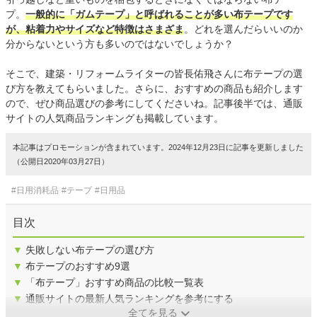
プ。
一般的に「ガムテープ」と呼ばれることが多い布テープです
が、粘着力やサイズなど特徴はさまざま
。どれを選んだらいいのか
分からないという方も多いのではないでしょうか？
そこで、建築・リフォームライターの皆長佑飛さんに布テープの選
び方を教えてもらいました。さらに、おすすめの商品も紹介します
ので、ぜひ商品選びの参考にしてくださいね。記事後半では、通販
サイトの人気商品ランキングも掲載しています。
本記事はプロモーションが含まれています。2024年12月23日に記事を更新しました
（公開日2020年03月27日）
#日用消耗品
#テープ
#日用品
目次
▼
失敗しない布テープの選び方
▼
布テープのおすすめ9選
▼
「布テープ」おすすめ商品の比較一覧表
▼
通販サイトの最新人気ランキングを参考にする
全てを見る