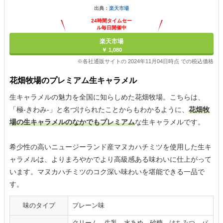
出典：
楽天市場
24時間タイムセー
ル毎日開催中
楽天市場
￥ 1,080
※各社通販サイトの 2024年11月04日時点 での税込価格
花畑牧場のプレミアム生キャラメル
生キャラメルの魅力を全国に知らしめた花畑牧場。こちらは、
「極-きわみ-」と名づけられたことからもわかるように、
花畑牧
場の生キャラメルのなかでもプレミアム
な生キャラメルです。
希少性の高いニュージーランド産マヌカハチミツを使用した生キ
ャラメルは、よりまろやかでより高級感ある味わいに仕上がって
います。マヌカハチミツのコク深い味わいを堪能できる一品で
す。
味のタイプ
プレーン味
クリーム、生乳、水あめ、砂糖、はちみつ、バ