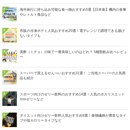
4
海外旅行に持ち込み可能な食べ物おすすめ5選【日本食】機内の食事
やレトルト食品など
5
市販の冷凍ポテト人気おすすめ20選！電子レンジで調理できる揚げ
ないタイプも
6
美酢（ミチョ）の味で一番美味しいのはどれ？ 5種類飲み比べレビュ
ー
7
スーパーで買えるせんべいおすすめ31選！ ご当地スーパーの人気商
品も紹介
8
スポーツ向けのゼリー飲料のおすすめ14選！人気のポカリスエット
やinゼリーなど
9
ダイエット向けゼリー飲料人気おすすめ8選！食物繊維が豊富なタイ
プや低カロリータイプなど