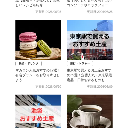
選【蒲焼き・水煮など】美味
選【おいしい食べ方も】ゴル
しいレシピも紹介
ゴンゾーラやロックフォール
も
更新日:2026/06/25
更新日:2026/06/25
食品・ドリンク
旅行・レジャー
マカロン人気おすすめ12選！
東京駅で買えるお土産おすす
有名ブランドをお取り寄せし
め39選！定番人気・東京駅限
よう
定品・日持ちするものも
更新日:2026/06/10
更新日:2026/06/09