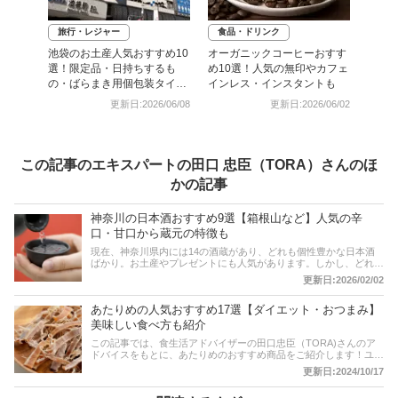
旅行・レジャー
食品・ドリンク
池袋のお土産人気おすすめ10
オーガニックコーヒーおすす
選！限定品・日持ちするも
め10選！人気の無印やカフェ
の・ばらまき用個包装タイプ
インレス・インスタントも
も
更新日:2026/06/08
更新日:2026/06/02
この記事のエキスパートの田口 忠臣（TORA）さんのほ
かの記事
神奈川の日本酒おすすめ9選【箱根山など】人気の辛
口・甘口から蔵元の特徴も
現在、神奈川県内には14の酒蔵があり、どれも個性豊かな日本酒
ばかり。お土産やプレゼントにも人気があります。しかし、どれを
買おうか悩む方も多いはず。そこで今回は、日本酒ナビゲーター・
更新日:2026/02/02
田口忠臣（TORA）さんと編集部で神奈川県のおすすめの日本酒を
ご紹介します！甘口・辛口で飲み比べてみるのも楽しいですよ。ま
あたりめの人気おすすめ17選【ダイエット・おつまみ】
た、記事後半には通販サイトの人気売れ筋ランキングも！ぜひ、口
コミ評価もチェックしてみてくださいね。
美味しい食べ方も紹介
この記事では、食生活アドバイザーの田口忠臣（TORA)さんのア
ドバイスをもとに、あたりめのおすすめ商品をご紹介します！ユー
ザーの口コミにも注目です。ダイエット向きの無添加・低糖質タイ
更新日:2024/10/17
プ、おつまみにピッタリな味付きタイプをピックアップ。国産品や
お得な大容量パックも！コンビニやスーパーでは見かけない美味し