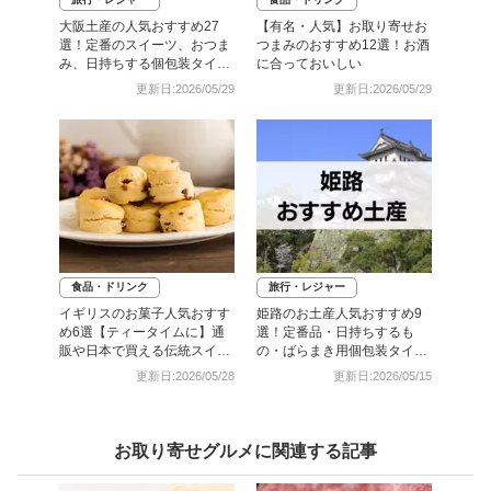
大阪土産の人気おすすめ27
【有名・人気】お取り寄せお
選！定番のスイーツ、おつま
つまみのおすすめ12選！お酒
み、日持ちする個包装タイプ
に合っておいしい
も
更新日:2026/05/29
更新日:2026/05/29
食品・ドリンク
旅行・レジャー
イギリスのお菓子人気おすす
姫路のお土産人気おすすめ9
め6選【ティータイムに】通
選！定番品・日持ちするも
販や日本で買える伝統スイー
の・ばらまき用個包装タイプ
ツも
も
更新日:2026/05/28
更新日:2026/05/15
お取り寄せグルメに関連する記事