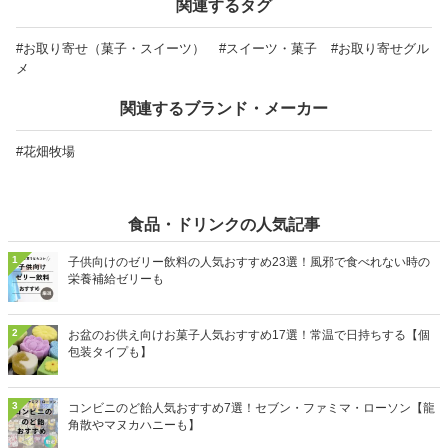
い商品も、通販で気軽にお取り寄せできます。記事後半ではあたり
関連するタグ
めの美味しい食べ方もご紹介しているので、ぜひ最後までチェック
してくださいね。きっとお気に入りの商品がみつかります。
#お取り寄せ（菓子・スイーツ）
#スイーツ・菓子
#お取り寄せグル
メ
関連するブランド・メーカー
#花畑牧場
食品・ドリンクの人気記事
1
子供向けのゼリー飲料の人気おすすめ23選！風邪で食べれない時の
栄養補給ゼリーも
2
お盆のお供え向けお菓子人気おすすめ17選！常温で日持ちする【個
包装タイプも】
3
コンビニのど飴人気おすすめ7選！セブン・ファミマ・ローソン【龍
角散やマヌカハニーも】