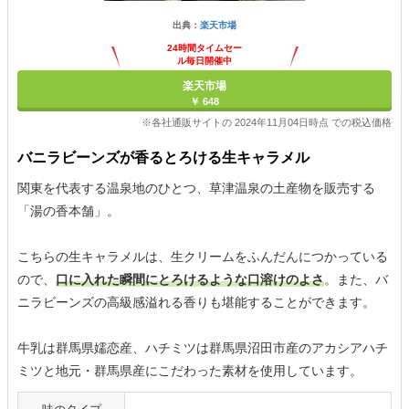
出典：
楽天市場
24時間タイムセー
ル毎日開催中
楽天市場
￥ 648
※各社通販サイトの 2024年11月04日時点 での税込価格
バニラビーンズが香るとろける生キャラメル
関東を代表する温泉地のひとつ、草津温泉の土産物を販売する
「湯の香本舗」。
こちらの生キャラメルは、生クリームをふんだんにつかっている
ので、
口に入れた瞬間にとろけるような口溶けのよさ
。また、バ
ニラビーンズの高級感溢れる香りも堪能することができます。
牛乳は群馬県嬬恋産、ハチミツは群馬県沼田市産のアカシアハチ
ミツと地元・群馬県産にこだわった素材を使用しています。