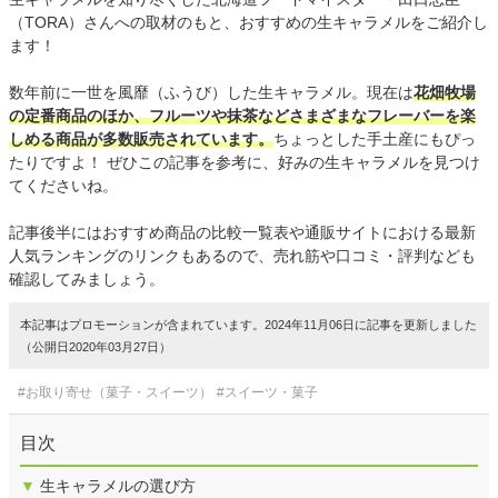
（TORA）さんへの取材のもと、おすすめの生キャラメルをご紹介し
ます！
数年前に一世を風靡（ふうび）した生キャラメル。現在は
花畑牧場
の定番商品のほか、フルーツや抹茶などさまざまなフレーバーを楽
しめる商品が多数販売されています。
ちょっとした手土産にもぴっ
たりですよ！ ぜひこの記事を参考に、好みの生キャラメルを見つけ
てくださいね。
記事後半にはおすすめ商品の比較一覧表や通販サイトにおける最新
人気ランキングのリンクもあるので、売れ筋や口コミ・評判なども
確認してみましょう。
本記事はプロモーションが含まれています。2024年11月06日に記事を更新しました
（公開日2020年03月27日）
#お取り寄せ（菓子・スイーツ）
#スイーツ・菓子
目次
▼
生キャラメルの選び方