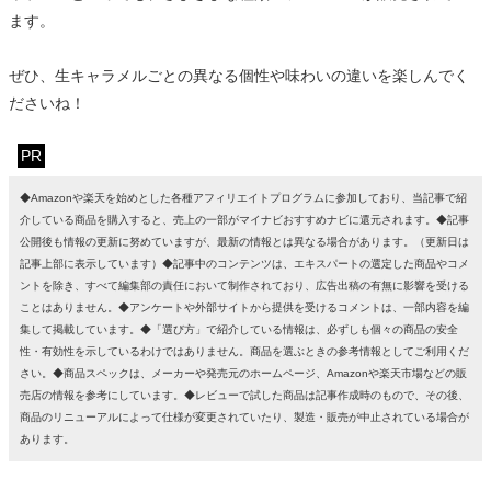
ます。
ぜひ、生キャラメルごとの異なる個性や味わいの違いを楽しんでく
ださいね！
PR
◆Amazonや楽天を始めとした各種アフィリエイトプログラムに参加しており、当記事で紹
介している商品を購入すると、売上の一部がマイナビおすすめナビに還元されます。◆記事
公開後も情報の更新に努めていますが、最新の情報とは異なる場合があります。（更新日は
記事上部に表示しています）◆記事中のコンテンツは、エキスパートの選定した商品やコメ
ントを除き、すべて編集部の責任において制作されており、広告出稿の有無に影響を受ける
ことはありません。◆アンケートや外部サイトから提供を受けるコメントは、一部内容を編
集して掲載しています。◆「選び方」で紹介している情報は、必ずしも個々の商品の安全
性・有効性を示しているわけではありません。商品を選ぶときの参考情報としてご利用くだ
さい。◆商品スペックは、メーカーや発売元のホームページ、Amazonや楽天市場などの販
売店の情報を参考にしています。◆レビューで試した商品は記事作成時のもので、その後、
商品のリニューアルによって仕様が変更されていたり、製造・販売が中止されている場合が
あります。