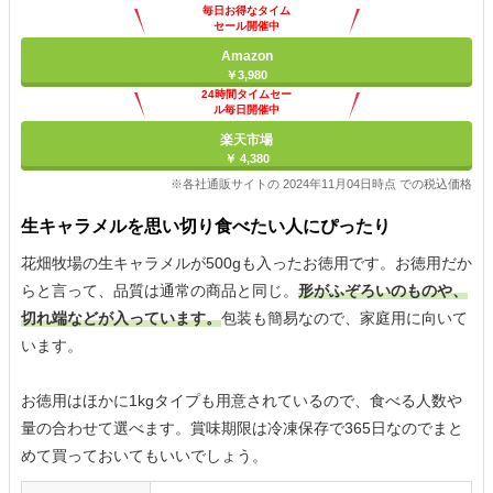
毎日お得なタイム
セール開催中
Amazon
￥3,980
24時間タイムセー
ル毎日開催中
楽天市場
￥ 4,380
※各社通販サイトの 2024年11月04日時点 での税込価格
生キャラメルを思い切り食べたい人にぴったり
花畑牧場の生キャラメルが500gも入ったお徳用です。お徳用だか
らと言って、品質は通常の商品と同じ。
形がふぞろいのものや、
切れ端などが入っています。
包装も簡易なので、家庭用に向いて
います。
お徳用はほかに1kgタイプも用意されているので、食べる人数や
量の合わせて選べます。賞味期限は冷凍保存で365日なのでまと
めて買っておいてもいいでしょう。