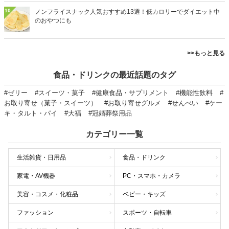
10
ノンフライスナック人気おすすめ13選！低カロリーでダイエット中
のおやつにも
>>もっと見る
食品・ドリンクの最近話題のタグ
#ゼリー
#スイーツ・菓子
#健康食品・サプリメント
#機能性飲料
#
お取り寄せ（菓子・スイーツ）
#お取り寄せグルメ
#せんべい
#ケー
キ・タルト・パイ
#大福
#冠婚葬祭用品
カテゴリー一覧
生活雑貨・日用品
食品・ドリンク
家電・AV機器
PC・スマホ・カメラ
美容・コスメ・化粧品
ベビー・キッズ
ファッション
スポーツ・自転車