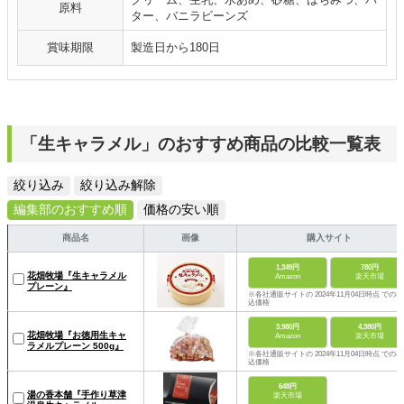
原料
ター、バニラビーンズ
賞味期限
製造日から180日
「生キャラメル」のおすすめ商品の比較一覧表
絞り込み
絞り込み解除
編集部のおすすめ順
価格の安い順
商品名
画像
購入サイト
1,349円
780円
花畑牧場『生キャラメル
Amazon
楽天市場
プレーン』
※各社通販サイトの 2024年11月04日時点 での税
込価格
3,980円
4,380円
花畑牧場『お徳用生キャ
Amazon
楽天市場
ラメルプレーン 500g』
※各社通販サイトの 2024年11月04日時点 での税
込価格
648円
湯の香本舗『手作り草津
楽天市場