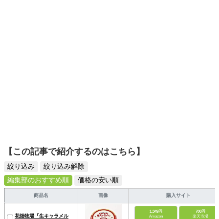
ーツ選びに自信あり。鋭い目線で商品を見極め、少しでも
日々の生活が豊かになるものを紹介します。
【この記事で紹介するのはこちら】
絞り込み
絞り込み解除
編集部のおすすめ順
価格の安い順
商品名
画像
購入サイト
1,349円
780円
花畑牧場『生キャラメル
Amazon
楽天市場