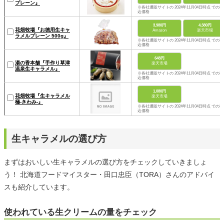
プレーン』
※各社通販サイトの 2024年11月04日時点 での税
込価格
3,980円
4,380円
花畑牧場『お徳用生キャ
Amazon
楽天市場
ラメルプレーン 500g』
※各社通販サイトの 2024年11月04日時点 での税
込価格
648円
湯の香本舗『手作り草津
楽天市場
温泉生キャラメル』
※各社通販サイトの 2024年11月04日時点 での税
込価格
1,080円
花畑牧場『生キャラメル
楽天市場
極-きわみ-』
※各社通販サイトの 2024年11月04日時点 での税
込価格
生キャラメルの選び方
まずはおいしい生キャラメルの選び方をチェックしていきましょ
う！ 北海道フードマイスター・田口忠臣（TORA）さんのアドバイ
スも紹介しています。
使われている生クリームの量をチェック