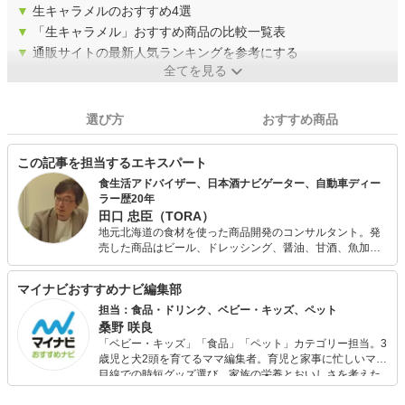
▼
生キャラメルのおすすめ4選
▼
「生キャラメル」おすすめ商品の比較一覧表
▼
通販サイトの最新人気ランキングを参考にする
全てを見る
選び方
おすすめ商品
この記事を担当するエキスパート
食生活アドバイザー、日本酒ナビゲーター、自動車ディー
ラー歴20年
田口 忠臣（TORA）
地元北海道の食材を使った商品開発のコンサルタント。発
売した商品はビール、ドレッシング、醤油、甘酒、魚加工
品、炊き込みご飯の素、スイーツなど。北海道を食と観光
で応援したいと思っています。 現在はグルメ、日本酒、ワ
マイナビおすすめナビ編集部
イン、観光情報のサイトで記事を執筆。時間のある時に
は、農家さんの手伝いをして農業の勉強もしています。 趣
担当：食品・ドリンク、ベビー・キッズ、ペット
味はアウトドアと飲み歩き。特に日本酒が好きで、日本酒
桑野 咲良
ナビゲーターの資格を所持。また、自動車ディーラーに20
「ベビー・キッズ」「食品」「ペット」カテゴリー担当。3
年以上勤めていました。
歳児と犬2頭を育てるママ編集者。育児と家事に忙しいママ
目線での時短グッズ選び、家族の栄養とおいしさを考えた
食品選び、束の間のリラックスタイムを楽しむためのスイ