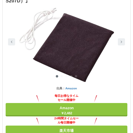
S207D）』
出典：
Amazon
毎日お得なタイム
セール開催中
Amazon
￥2,482
24時間タイムセー
ル毎日開催中
楽天市場