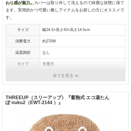
わり感が魅力。
カバーは取り外して洗えるので綺麗な状態に保て
ます。実用的かつ可愛い癒しアイテムをお探しの方にオススメで
す。
サイズ
幅24.5×長さ43×高さ14.5cm
消費電力
約270W
温度調節
なし
タイプ
充電式
電気代（目安）
約2.09円／1回の充電
全てを見る
THREEUP（スリーアップ）『蓄熱式 エコ湯たん
ぽ nuku2（EWT-2144 ）』