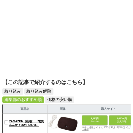
ームを発信していきます！
【この記事で紹介するのはこちら】
絞り込み
絞り込み解除
編集部のおすすめ順
価格の安い順
商品名
画像
購入サイト
1,373円
2,480〜円
YAMAZEN（山善）『電気
Amazon
楽天市場
あんか YDW-H607D』
※各社通販サイトの 2025年11月17日時点 での税
込価格