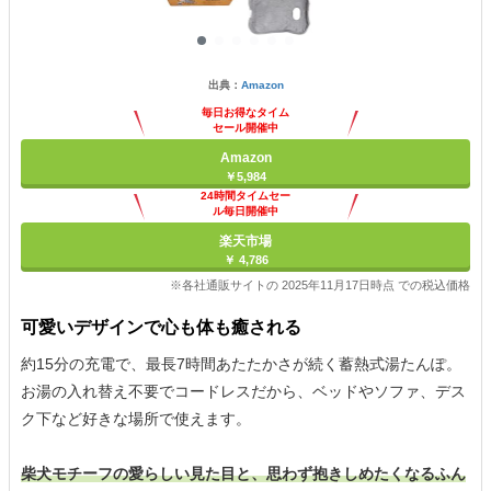
出典：
Amazon
毎日お得なタイム
セール開催中
Amazon
￥5,984
24時間タイムセー
ル毎日開催中
楽天市場
￥ 4,786
※各社通販サイトの 2025年11月17日時点 での税込価格
可愛いデザインで心も体も癒される
約15分の充電で、最長7時間あたたかさが続く蓄熱式湯たんぽ。
お湯の入れ替え不要でコードレスだから、ベッドやソファ、デス
ク下など好きな場所で使えます。
柴犬モチーフの愛らしい見た目と、思わず抱きしめたくなるふん