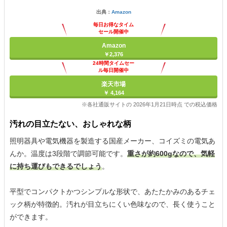
出典：
Amazon
毎日お得なタイム
セール開催中
Amazon
￥2,376
24時間タイムセー
ル毎日開催中
楽天市場
￥ 4,164
※各社通販サイトの 2026年1月21日時点 での税込価格
汚れの目立たない、おしゃれな柄
照明器具や電気機器を製造する国産メーカー、コイズミの電気あ
んか。温度は3段階で調節可能です。
重さが約600gなので、気軽
に持ち運びもできるでしょう
。
平型でコンパクトかつシンプルな形状で、あたたかみのあるチェ
ック柄が特徴的。汚れが目立ちにくい色味なので、長く使うこと
ができます。