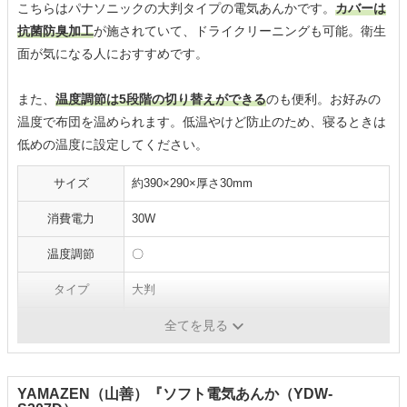
こちらはパナソニックの大判タイプの電気あんかです。
カバーは
抗菌防臭加工
が施されていて、ドライクリーニングも可能。衛生
面が気になる人におすすめです。
また、
温度調節は5段階の切り替えができる
のも便利。お好みの
温度で布団を温められます。低温やけど防止のため、寝るときは
低めの温度に設定してください。
サイズ
約390×290×厚さ30mm
消費電力
30W
温度調節
〇
タイプ
大判
電気代（目安）
0.2円／時
全てを見る
YAMAZEN（山善）『ソフト電気あんか（YDW-