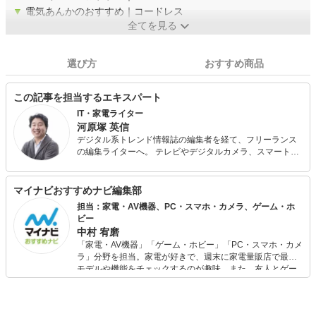
▼
電気あんかのおすすめ｜コードレス
全てを見る
選び方
おすすめ商品
この記事を担当するエキスパート
IT・家電ライター
河原塚 英信
デジタル系トレンド情報誌の編集者を経て、フリーランス
の編集ライターへ。 テレビやデジタルカメラ、スマートフ
ォン、ドローンなどのデジタル製品を中心に執筆。 生活家
電専門サイト『家電 Watch』の編集記者でもある。
マイナビおすすめナビ編集部
担当：家電・AV機器、PC・スマホ・カメラ、ゲーム・ホ
ビー
中村 宥磨
「家電・AV機器」「ゲーム・ホビー」「PC・スマホ・カメ
ラ」分野を担当。家電が好きで、週末に家電量販店で最新
モデルや機能をチェックするのが趣味。また、友人とゲー
ムを楽しみながら、新作タイトルやイベント情報もいち早
くキャッチ。記事を通して、生活の質を底上げしてくれる
スタイリッシュで使いやすい家電や、みんなで楽しめるゲ