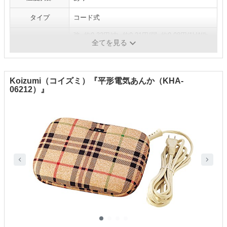
タイプ
コード式
強=約0.32円/中=約0.21円/弱=約0.08円(1kW/h
電気代（目安）
全てを見る
当り31円として計算)
Koizumi（コイズミ）『平形電気あんか（KHA-
06212）』