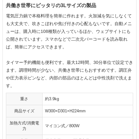
共働き世帯にピッタリの3Lサイズの製品
電気圧力鍋で本格料理を簡単に作れます。火加減を気にしなくて
も大丈夫で、吹きこぼれや焦げ付きの心配もないです。自動メニ
ューは、購入時に108種類が入っているほか、ウェブサイトにも
公開されています。スマホなどで二次元バーコードを読み取れ
ば、簡単にアクセスできます。
タイマー予約機能も便利です。最大12時間、30分単位で設定でき
ます。調理時間が少ない、共働き世帯にもおすすめです。調圧弁
や圧力表示ピンなど、内部の部品のほとんどは中性洗剤で洗えま
す。
重さ
約3.9kg
商品サイズ
W300×D301×H224mm
加熱方式/消費電
マイコン式／800W
力