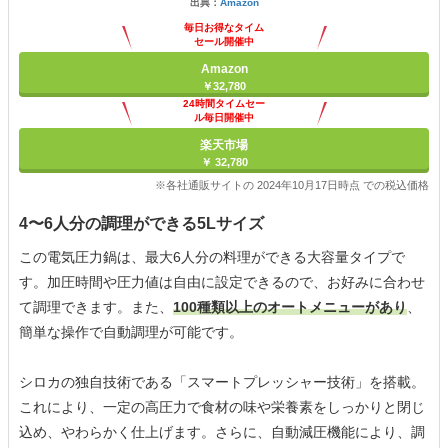
出典：
Amazon
毎日お得なタイム
セール開催中
Amazon
￥32,780
24時間タイムセー
ル毎日開催中
楽天市場
￥ 32,780
※各社通販サイトの 2024年10月17日時点 での税込価格
4〜6人分の調理ができる5Lサイズ
この電気圧力鍋は、最大6人分の料理ができる大容量タイプで
す。加圧時間や圧力値は自由に設定できるので、お好みに合わせ
て調理できます。また、
100種類以上のオートメニューがあり
、
簡単な操作で自動調理が可能です。
シロカの独自技術である「スマートプレッシャー技術」を搭載。
これにより、一定の高圧力で食材の味や栄養素をしっかりと閉じ
込め、やわらかく仕上げます。さらに、自動減圧機能により、調