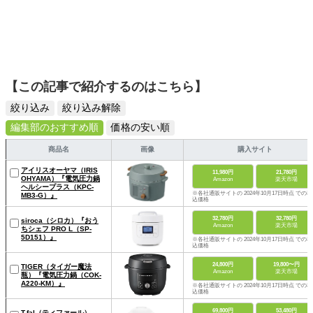
【この記事で紹介するのはこちら】
絞り込み
絞り込み解除
編集部のおすすめ順
価格の安い順
商品名
画像
購入サイト
アイリスオーヤマ（IRIS
11,980円
21,780円
OHYAMA）『電気圧力鍋
Amazon
楽天市場
ヘルシープラス（KPC-
※各社通販サイトの 2024年10月17日時点 での税
MB3-G）』
込価格
32,780円
32,780円
siroca（シロカ）『おう
Amazon
楽天市場
ちシェフ PRO L（SP-
5D151）』
※各社通販サイトの 2024年10月17日時点 での税
込価格
24,800円
19,800〜円
TIGER（タイガー魔法
Amazon
楽天市場
瓶）『電気圧力鍋（COK-
A220-KM）』
※各社通販サイトの 2024年10月17日時点 での税
込価格
69,800円
53,480円
T-fal（ティファール）