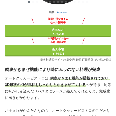
出典：
Amazon
毎日お得なタイム
セール開催中
Amazon
￥74,250
24時間タイムセー
ル毎日開催中
楽天市場
￥ 74,931
※各社通販サイトの 2024年10月17日時点 での税込価格
鍋底かきまぜ機能により味にムラのない料理が完成
オートクッカービストロは､
鍋底かきまぜ機能が搭載されており､
3D形状の羽が具材をしっかりとかきまぜてくれる
のが特徴。均等
に味がしみ込んだりパスタにソースが絡んでくれたりと、完成度
に磨きがかかります。
お手入れがかんたんなのも、オートクッカービストロのこだわり