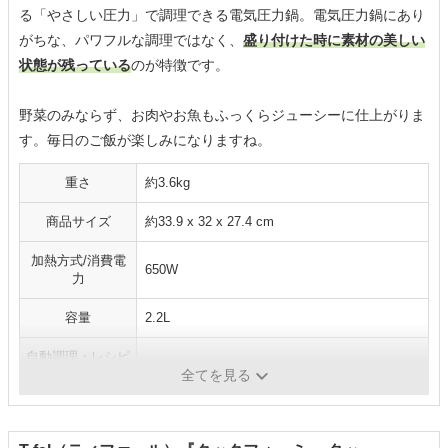
る「やさしい圧力」で調理できる電気圧力鍋。電気圧力鍋にあり
がちな、パワフルな調理ではなく、
盛り付けた時に素材の美しい
状態が残っている
のが特徴です。
野菜のみならず、お肉やお魚もふっくらジューシーに仕上がりま
す。毎日のご飯が楽しみになりますね。
重さ
約3.6kg
商品サイズ
約33.9 x 32 x 27.4 cm
加熱方式/消費電
650W
力
容量
2.2L
自動調理・レシピ
100以上
数
全てを見る