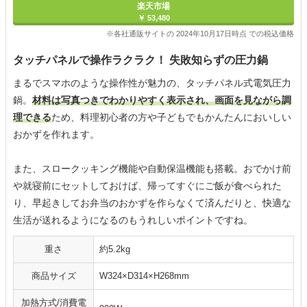
楽天市場
￥ 53,480
※各社通販サイトの 2024年10月17日時点 での税込価格
タッチパネルで操作ラクラク！ 失敗知らずの圧力鍋
まるでスマホのような操作性が魅力の、タッチパネル式電気圧力
鍋。
材料は写真つきでわかりやすく表示され、画面を見ながら調
理できる
ため、料理初心者の方や子どもでもかんたんにおいしい
おかずを作れます。
また、スロークッキング機能や自動保温機能も搭載。おでかけ前
や就寝前にセットしておけば、帰ってすぐにご飯が食べられた
り、早起きしてお弁当のおかずを作らなくて済んだりと、快適な
生活が送れるようになるのもうれしいポイントですね。
重さ
約5.2kg
商品サイズ
W324×D314×H268mm
加熱方式/消費電