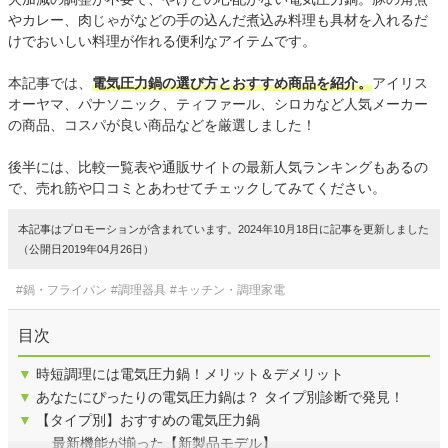
やカレー、肉じゃがなどの手の込んだ煮込み料理も具材を入れるだ
けでおいしい料理が作れる便利なアイテムです。
本記事では、
電気圧力鍋の選び方とおすすめ商品を紹介。
アイリス
オーヤマ、パナソニック、ティファール、シロカなど人気メーカー
の商品、コスパが良い商品などを厳選しました！
後半には、比較一覧表や通販サイトの最新人気ランキングもあるの
で、売れ筋や口コミとあわせてチェックしてみてください。
本記事はプロモーションが含まれています。2024年10月18日に記事を更新しました
（公開日2019年04月26日）
#鍋・フライパン
#調理器具
#キッチン・調理家電
目次
▼
時短調理には電気圧力鍋！メリット＆デメリット
▼
あなたにぴったりの電気圧力鍋は？ タイプ別診断で発見！
▼
【タイプ別】おすすめの電気圧力鍋
最新機能が揃った【新製品モデル】