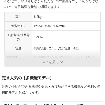
のひとつ。取り外しがかんたんな3つの部品を外して洗うだけな
ので、毎日清潔な状態で調理できます。
重さ
8.2kg
商品サイズ
W333×D336×H260mm
加熱方式/消費電
1290W
力
容量
調理容量：2.4L、満水容量：4.2L
自動調理・レシピ
約150種類以上※（アプリでレシピの追加ダウ
数
ンロード可）
全てを見る
定番人気の【多機能モデル】
調理の予約ができる機能や保温・再加熱ができる機能など便利な多
機能モデルを紹介します。