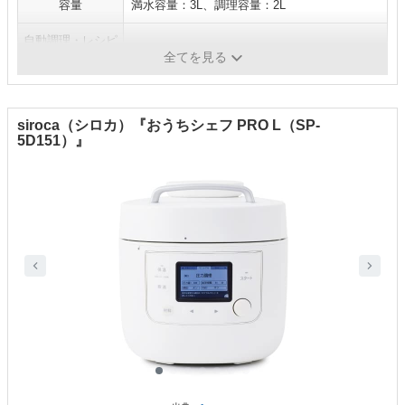
容量
満水容量：3L、調理容量：2L
自動調理・レシピ
108
数
全てを見る
siroca（シロカ）『おうちシェフ PRO L（SP-
5D151）』