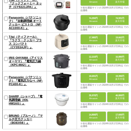
Amazon
楽天市場
『クックフォーミー タッ
チ（CY9221JPA）』
※各社通販サイトの 2024年10月17日時点 での税
込価格
Panasonic（パナソニッ
74,250円
74,931円
ク）『自動調理鍋 オート
Amazon
楽天市場
クッカー ビストロ （NF-
※各社通販サイトの 2024年10月17日時点 での税
AC1000-K）』
込価格
T-fal（ティファール）
17,980円
19,662円
『ラクラ・クッカー プラ
Amazon
楽天市場
ス コンパクト
※各社通販サイトの 2024年10月17日時点 での税
（CY353AJP）』
込価格
12,210円
16,880円
IRIS OHYAMA（アイリス
Amazon
楽天市場
オーヤマ）『電気圧力鍋
（KPC-MA2）』
※各社通販サイトの 2024年10月17日時点 での税
込価格
18,691円
19,395円
Panasonic（パナソニッ
Amazon
楽天市場
ク）『電気圧力なべ（NF-
PC400-K）』
※各社通販サイトの 2024年10月17日時点 での税
込価格
35,970円
46,800円
SHARP（シャープ）『電
Amazon
楽天市場
気調理鍋（KN-
HW16G）』
※各社通販サイトの 2024年10月17日時点 での税
込価格
14,800円
17,600円
BRUNO（ブルーノ）『マ
Amazon
楽天市場
ルチ圧力クッカー
（BOE058）』
※各社通販サイトの 2024年10月17日時点 での税
込価格