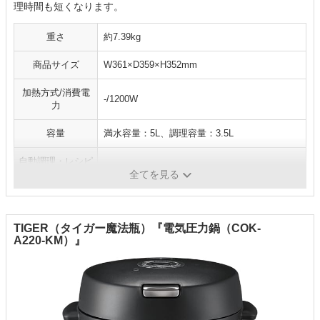
理時間も短くなります。
重さ
約7.39kg
商品サイズ
W361×D359×H352mm
加熱方式/消費電
-/1200W
力
容量
満水容量：5L、調理容量：3.5L
自動調理・レシピ
100
数
全てを見る
TIGER（タイガー魔法瓶）『電気圧力鍋（COK-
A220-KM）』