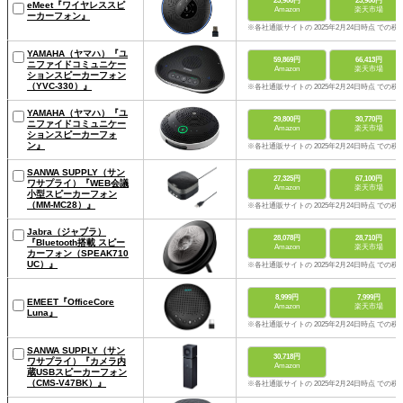
23,900円
23,900円
eMeet『ワイヤレススピ
Amazon
楽天市場
ーカーフォン』
※各社通販サイトの 2025年2月24日時点 での税
YAMAHA（ヤマハ）『ユ
59,869円
66,413円
ニファイドコミュニケー
Amazon
楽天市場
ションスピーカーフォン
（YVC-330）』
※各社通販サイトの 2025年2月24日時点 での税
YAMAHA（ヤマハ）『ユ
29,800円
30,770円
ニファイドコミュニケー
Amazon
楽天市場
ションスピーカーフォ
ン』
※各社通販サイトの 2025年2月24日時点 での税
SANWA SUPPLY（サン
27,325円
67,100円
ワサプライ）『WEB会議
Amazon
楽天市場
小型スピーカーフォン
（MM-MC28）』
※各社通販サイトの 2025年2月24日時点 での税
Jabra（ジャブラ）
28,078円
28,710円
『Bluetooth搭載 スピー
Amazon
楽天市場
カーフォン（SPEAK710
UC）』
※各社通販サイトの 2025年2月24日時点 での税
8,999円
7,999円
EMEET『OfficeCore
Amazon
楽天市場
Luna』
※各社通販サイトの 2025年2月24日時点 での税
SANWA SUPPLY（サン
30,718円
ワサプライ）『カメラ内
Amazon
蔵USBスピーカーフォン
（CMS-V47BK）』
※各社通販サイトの 2025年2月24日時点 での税