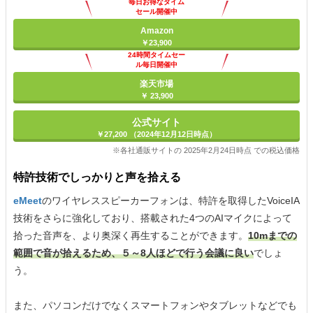
毎日お得なタイム
セール開催中
Amazon
￥23,900
24時間タイムセー
ル毎日開催中
楽天市場
￥ 23,900
公式サイト
￥27,200 （2024年12月12日時点）
※各社通販サイトの 2025年2月24日時点 での税込価格
特許技術でしっかりと声を拾える
eMeet
のワイヤレススピーカーフォンは、特許を取得したVoiceIA
技術をさらに強化しており、搭載された4つのAIマイクによって
拾った音声を、より奥深く再生することができます。
10mまでの
範囲で音が拾えるため、５～8人ほどで行う会議に良い
でしょ
う。
また、パソコンだけでなくスマートフォンやタブレットなどでも