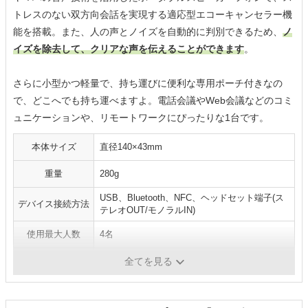
トレスのない双方向会話を実現する適応型エコーキャンセラー機
能を搭載。また、人の声とノイズを自動的に判別できるため、
ノ
イズを除去して、クリアな声を伝えることができます
。
さらに小型かつ軽量で、持ち運びに便利な専用ポーチ付きなの
で、どこへでも持ち運べますよ。電話会議やWeb会議などのコミ
ュニケーションや、リモートワークにぴったりな1台です。
本体サイズ
直径140×43mm
重量
280g
USB、Bluetooth、NFC、ヘッドセット端子(ス
デバイス接続方法
テレオOUT/モノラルIN)
使用最大人数
4名
駆動時間
連続通話時間 最大10時間
全てを見る