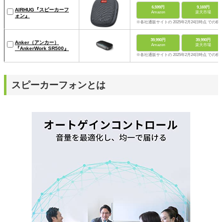
6,599円
9,169円
AIRHUG『スピーカーフ
Amazon
楽天市場
ォン』
※各社通販サイトの 2025年2月24日時点 での税
39,990円
39,990円
Anker（アンカー）
Amazon
楽天市場
『AnkerWork SR500』
※各社通販サイトの 2025年2月24日時点 での税
スピーカーフォンとは