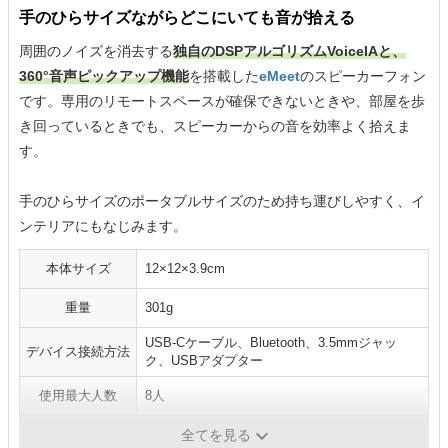
手のひらサイズながらどこにいても音が拾える
周囲のノイズを消去する
独自のDSPアルゴリズムVoiceIAと、
360°音声ピックアップ機能
を搭載した
eMeet
のスピーカーフォン
です。専用のリモートスペースが確保できないときや、部屋を歩
き回っているときでも、スピーカーからの音を効率よく拾えま
す。
手のひらサイズのポータブルサイズのため持ち運びしやすく、イ
ンテリアにもなじみます。
本体サイズ
12×12×3.9cm
重量
301g
USB-Cケーブル、Bluetooth、3.5mmジャッ
デバイス接続方法
ク、USBアダプター
使用最大人数
8人
駆動時間
最長10時間
全てを見る