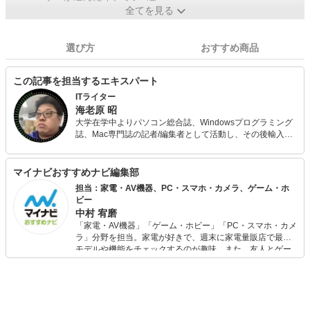
全てを見る
選び方
おすすめ商品
この記事を担当するエキスパート
ITライター
海老原 昭
大学在学中よりパソコン総合誌、Windowsプログラミング
誌、Mac専門誌の記者/編集者として活動し、その後輸入自
動車やカーナビ等のマニュアル翻訳/制作などを経て、フリ
ーランスとして現在に至る。 キャリアは25年目に突入。専
門はアップル製品だが、WindowsもAndroidも周辺機器も
マイナビおすすめナビ編集部
ソフトも等しく愛する何でも屋。
担当：家電・AV機器、PC・スマホ・カメラ、ゲーム・ホ
ビー
中村 宥磨
「家電・AV機器」「ゲーム・ホビー」「PC・スマホ・カメ
ラ」分野を担当。家電が好きで、週末に家電量販店で最新
モデルや機能をチェックするのが趣味。また、友人とゲー
ムを楽しみながら、新作タイトルやイベント情報もいち早
くキャッチ。記事を通して、生活の質を底上げしてくれる
スタイリッシュで使いやすい家電や、みんなで楽しめるゲ
ームを発信していきます！