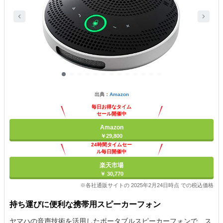
出典：
Amazon
毎日お得なタイム
セール開催中
Amazon
￥29,800
24時間タイムセー
ル毎日開催中
楽天市場
￥ 30,770
※各社通販サイトの 2025年2月24日時点 での税込価格
持ち運びに便利な携帯用スピーカーフォン
ヤマハの音声技術を活用したポータブルスピーカーフォンで、ス