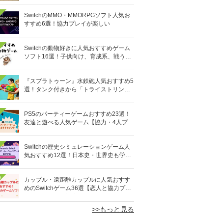
SwitchのMMO・MMORPGソフト人気お
すすめ6選！協力プレイが楽しい
Switchの動物好きに人気おすすめゲーム
ソフト16選！子供向け、育成系、戦う格
闘系も!?
『スプラトゥーン』水鉄砲人気おすすめ5
選！タンク付きから「トライストリンガ
ー」まで
PS5のパーティーゲームおすすめ23選！
友達と遊べる人気ゲーム【協力・4人プレ
イなど】
Switchの歴史シミュレーションゲーム人
気おすすめ12選！日本史・世界史も学べ
る
0
カップル・遠距離カップルに人気おすす
めのSwitchゲーム36選【恋人と協力プレ
イ】オンライン対応も
>>もっと見る