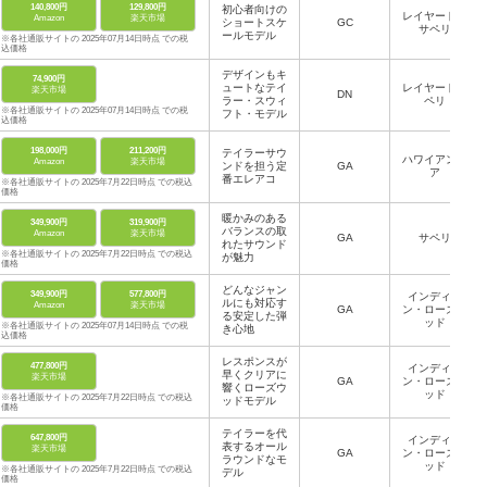
140,800円
129,800円
初心者向けの
レイヤード・
Amazon
楽天市場
ショートスケ
GC
サペリ
ールモデル
※各社通販サイトの 2025年07月14日時点 での税
込価格
デザインもキ
74,900円
ュートなテイ
レイヤードサ
楽天市場
DN
ラー・スウィ
ペリ
※各社通販サイトの 2025年07月14日時点 での税
フト・モデル
込価格
198,000円
211,200円
テイラーサウ
ハワイアンコ
Amazon
楽天市場
ンドを担う定
GA
ア
番エレアコ
※各社通販サイトの 2025年7月22日時点 での税込
価格
暖かみのある
349,900円
319,900円
バランスの取
Amazon
楽天市場
GA
サペリ
れたサウンド
※各社通販サイトの 2025年7月22日時点 での税込
が魅力
価格
どんなジャン
349,900円
577,800円
インディア
ルにも対応す
Amazon
楽天市場
GA
ン・ローズウ
る安定した弾
ッド
※各社通販サイトの 2025年07月14日時点 での税
き心地
込価格
レスポンスが
477,800円
インディア
早くクリアに
楽天市場
GA
ン・ローズウ
響くローズウ
ッド
※各社通販サイトの 2025年7月22日時点 での税込
ッドモデル
価格
テイラーを代
647,800円
インディア
表するオール
楽天市場
GA
ン・ローズウ
ラウンドなモ
ッド
※各社通販サイトの 2025年7月22日時点 での税込
デル
価格