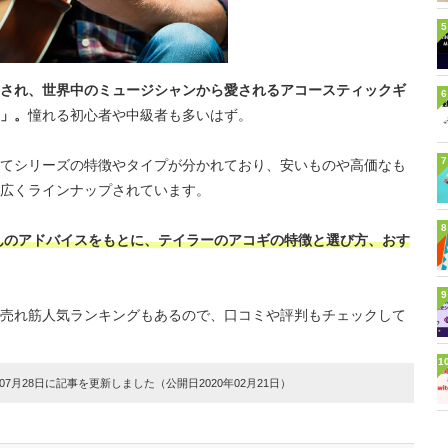
5
され、世界中のミュージシャンから愛されるアコースティックギ
6
」。
憧れる初心者や中級者も多いはず。
7
てシリーズの特徴やタイプが分かれており、安いものや高価なも
広くラインナップされています。
8
んのアドバイスをもとに、テイラーのアコギの特徴と選び方、おす
9
売れ筋人気ランキングもあるので、口コミや評判もチェックして
1
7月28日に記事を更新しました（公開日2020年02月21日）