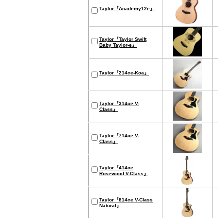
Taylor『Academy12e』
Taylor『Taylor Swift
Baby Taylor-e』
Taylor『214ce-Koa』
Taylor『314ce V-
Class』
Taylor『714ce V-
Class』
Taylor『414ce
Rosewood V-Class』
Taylor『814ce V-Class
Natural』