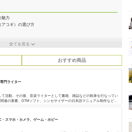
の魅力
（アコギ）の選び方
全てを見る
おすすめ商品
オ 専門ライター
として活動、その後、音楽ライターとして書籍、雑誌などの執筆を行なってい
ィオ関連の著書、DTMソフト、シンセサイザーの日本語マニュアル制作など多
の数多くの有名アーティストのインタビュー、ライブ取材などを行なってい
、ハードロック、フュージョン、80年代。
PC・スマホ・カメラ、ゲーム・ホビー