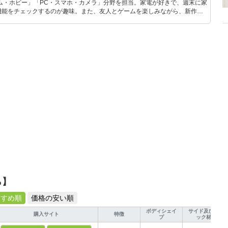
ム・ホビー」「PC・スマホ・カメラ」分野を担当。家電が好きで、週末に家
機能をチェックするのが趣味。また、友人とゲームを楽しみながら、新作タ
いち早くキャッチ。記事を通して、生活の質を底上げしてくれるスタイリッ
、みんなで楽しめるゲームを発信していきます！
ら】
すすめ順
価格の安い順
ボディシェイ
サイド及びバ
購入サイト
特徴
プ
ック材