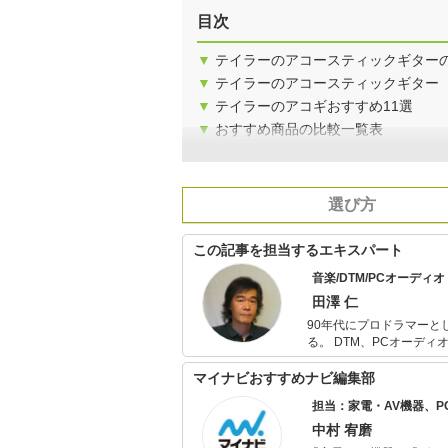
目次
▼
テイラーのアコースティックギター
▼
テイラーのアコースティックギター
▼
テイラーのアコギおすすめ11選
▼
おすすめ商品の比較一覧表
選び方
この記事を担当するエキスパート
音楽/DTM/PCオーディ
田澤 仁
90年代にプロドラマー
る。 DTM、PCオーデ
数。 Webでは2007年～2009年までサイトAll Aboutで「ロック」のガイドを務めたほか、音楽情報サ
イトBARKSでは国内外
マイナビおすすめナビ編集部
る。 得意分野はAOR
担当：家電・AV機器、
中村 宥磨