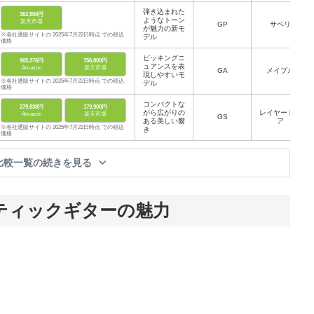
弾き込まれた
362,800円
ようなトーン
楽天市場
GP
サペリ
が魅力の新モ
※各社通販サイトの 2025年7月22日時点 での税込
デル
価格
ピッキングニ
905,376円
756,800円
ュアンスを表
Amazon
楽天市場
GA
メイプル
現しやすいモ
※各社通販サイトの 2025年7月22日時点 での税込
デル
価格
コンパクトな
279,838円
179,900円
がら広がりの
レイヤードコ
Amazon
楽天市場
GS
ある美しい響
ア
※各社通販サイトの 2025年7月22日時点 での税込
き
価格
比較一覧の続きを見る
ティックギターの魅力