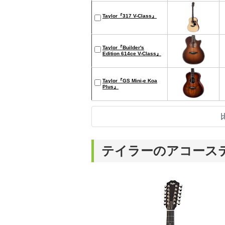
Taylor『317 V-Class』
Taylor『Builder's
Edition 614ce V-Class』
Taylor『GS Mini-e Koa
Plus』
テイラーのアコース