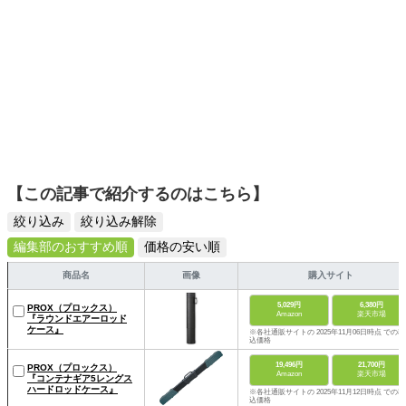
【この記事で紹介するのはこちら】
絞り込み
絞り込み解除
編集部のおすすめ順
価格の安い順
商品名
画像
購入サイト
5,029円
6,380円
PROX（プロックス）
Amazon
楽天市場
『ラウンドエアーロッド
ケース』
※各社通販サイトの 2025年11月06日時点 での税
込価格
19,496円
21,700円
PROX（プロックス）
Amazon
楽天市場
『コンテナギア5レングス
ハードロッドケース』
※各社通販サイトの 2025年11月12日時点 での税
込価格