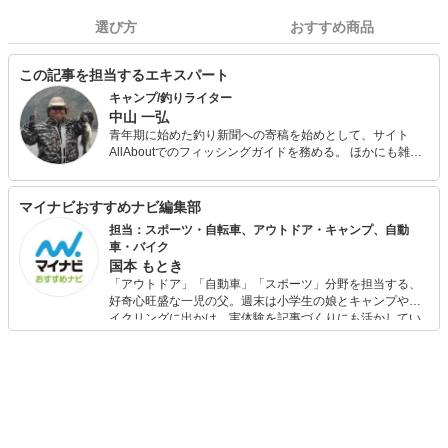
選び方
おすすめ商品
この記事を担当するエキスパート
キャンプ/釣りライター
中山 一弘
青年期に始めた釣り新聞への寄稿を始めとして、サイト
AllAboutでのフィッシングガイドを務める。 ほかにも雑誌
『Salty!（ソルティ）』やアウトドア系の雑誌やWeb媒体な
どでの執筆多数。 今も休日には必ず海山湖を駆けまわって
いる自然派で、あらゆるジャンルの釣りを体験し、季節に
マイナビおすすめナビ編集部
合わせて日本中の旬な魚を追っている。 キャンプ用品は、
担当：スポーツ・自転車、アウトドア・キャンプ、自動
あえて払い下げのミリタリー系ギアで揃えるマニアな一面
車・バイク
も。
国本 もとき
「アウトドア」「自動車」「スポーツ」分野を担当する、
好奇心旺盛な一児の父。週末は小学生の娘とキャンプやサ
イクリングに出かけ、実体験を記事づくりにも活かしてい
ます。読者の「知りたい」を分かりやすく届けることをモ
ットーに、信頼できるコンテンツ制作に努めています。