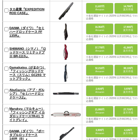
11,637円
14,750円
タカ産業『EXPEDITION
Amazon
楽天市場
ROD CASE』
※各社通販サイトの 2025年11月06日時点 での税
込価格
16,364円
17,900円
DAIWA（ダイワ）『セミ
Amazon
楽天市場
ハードロッドケース FF
135R』
※各社通販サイトの 2025年11月12日時点 での税
込価格
37,778円
41,260円
SHIMANO（シマノ）『ロ
Amazon
楽天市場
ッドケース リミテッドプ
ロ BR-111S』
※各社通販サイトの 2025年11月06日時点 での税
込価格
Gamakatsu（がまかつ）
32,210円
38,115円
『フィッシングロッドケ
Amazon
楽天市場
ース（スリム）GC293 マ
※各社通販サイトの 2025年11月06日時点 での税
ットブラック』
込価格
2,919円
3,978円
AbuGarcia（アブ・ガル
Amazon
楽天市場
シア）『セミハードロッ
ドケース2』
※各社通販サイトの 2025年11月06日時点 での税
込価格
Marukyu（マルキュー）
21,800円
27,719円
『フィッシングギア イカ
Amazon
楽天市場
ダロッドケースTR-01 ラ
※各社通販サイトの 2025年11月06日時点 での税
イトグレイ』
込価格
3,309円
4,126円
DAIWA（ダイワ）『ポー
Amazon
楽天市場
タブルロッドケース
140R（B）』
※各社通販サイトの 2025年11月12日時点 での税