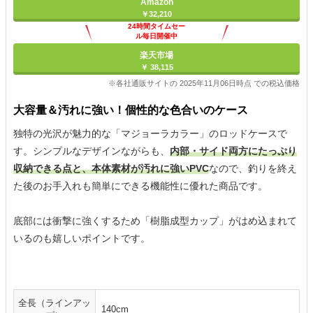
Amazon
￥32,210
24時間タイムセー
ル毎日開催中
楽天市場
￥ 38,115
※各社通販サイトの 2025年11月06日時点 での税込価格
大容量＆汚れに強い！個性的な色合いのケース
独特の光沢が魅力的な「マジョーラカラー」のロッドケースで
す。シンプルなデザインながらも、
内部・サイド両方にたっぷり
収納できる点と、本体素材が汚れに強いPVC
なので、釣りを終え
た後のお手入れも簡単にできる機能性に優れた商品です。
底部には衝撃に強くするため「樹脂成型カップ」がはめ込まれて
いるのも嬉しいポイントです。
全長（ラインアッ
140cm