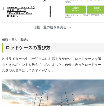
込価格
SHIMANO（シマノ）『ラ
4,256円
4,081円
イトロッドケース
Amazon
楽天市場
135cm/165cm/195cm
※各社通販サイトの 2025年11月06日時点 での税
BR-045T』
込価格
比較一覧の続きを見る
種類・長さ・収納力
ロッドケースの選び方
釣りライターの中山一弘さんにお話をうかがい、ロッドケースを選
ぶときのポイントを教えてもらいました。自分に合ったロッドケー
ス選びの参考にしてみてください。